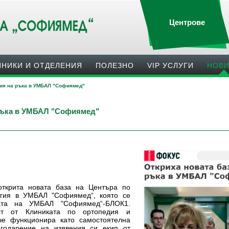
Центрове
ИНИКИ И ОТДЕЛЕНИЯ
ПОЛЕЗНO
VIP УСЛУГИ
НОВ
гия на ръка в УМБАЛ "Софиямед"
 ръка в УМБАЛ "Софиямед"
открита новата база на Центъра по
ргия в УМБАЛ "Софиямед“, която се
ата на УМБАЛ "Софиямед“-БЛОК1.
ст от Клиниката по ортопедия и
че функционира като самостоятелна
агодарение на изявения си екип от