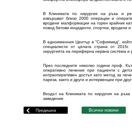
В Клиниката по хирургия на ръка и рек
извършват близо 2000 операции и операти
вродени малформации на горен крайник като
повод битови инциденти, спортни, вродени и 
В едноименния Център в "Софиямед“, който
специалисти от цялата страна от 2015г.
хирургията на периферна нервна система и р
През последните няколко години проф. Кът
оперативно лечение при пациенти с детс
интраоперативен достъп като метод за леч
пареза, както и други и интервенции при дру
Входът на Клиниката по хирургия на ръка
заведение.