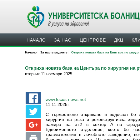
НАЧАЛО
ЗА НАС
ЦЕНТРОВЕ
ДКЦ
КЛ
|
|
Начало
За нас в медиите
Откриха новата база на Центъра по хирур
Откриха новата база на Центъра по хирургия на
вторник 11 ноември 2025
www.focus-news.net
11.11.2025г.
С тържествено откриване и водосвет бе 
хирургия на ръка и реконструктивна хиру
намира на ет.2 в сектор А на сград
Едноименното отделение, което бе ча
травматология в лечебното заведение, ве
Клиника с повече от 10 години опит бл