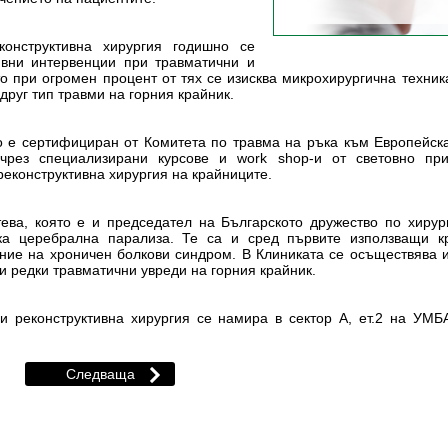
онструктивна хирургия годишно се
вни интервенции при травматични и
 при огромен процент от тях се изисква микрохирургична техника
друг тип травми на горния крайник.
 е сертифициран от Комитета по травма на ръка към Европейска
 чрез специализирани курсове и work shop-и от световно при
еконструктивна хирургия на крайниците.
ева, която е и председател на Българското дружество по хирур
ка церебрална парализа. Те са и сред първите използващи к
ение на хроничен болкови синдром. В Клиниката се осъществява
ги редки травматични увреди на горния крайник.
 и реконструктивна хирургия се намира в сектор А, ет.2 на У