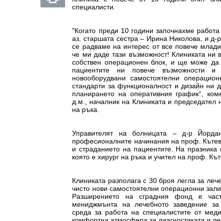
специалисти.
"Когато преди 10 години започнахме работ
аз, старшата сестра – Ирина Николова, и д-
се радваме на интерес от все повече млади
че ми даде тази възможност! Клиниката ни 
собствен операционен блок, и ще може да 
пациентите ни повече възможности и 
новооборудвани самостоятелни операцион
стандарти за функционалност и дизайн ни 
планирането на оперативния график“, ком
д.м., началник на Клиниката и председател 
на ръка.
Управителят на болницата – д-р Йорда
професионалните начинания на проф. Кътев
и страданието на пациентите. На празника 
която е хирург на ръка и учител на проф. Кът
Клиниката разполага с 30 броя легла за ле
чисто нови самостоятелни операционни зали
Разширението на сградния фонд е част
мениджмънта на лечебното заведение за 
среда за работа на специалистите от меди
комфортна атмосфера за диагностиката и ле