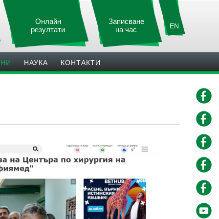
Онлайн
Записване
EN
резултати
на час
ИНИ
НАУКА
КОНТАКТИ