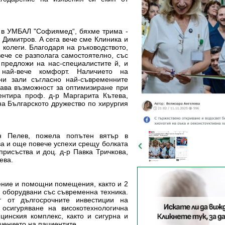
а в УМБАЛ "Софиямед“, бяхме трима -
р Димитров. А сега вече сме Клиника и
 колеги. Благодаря на ръководството,
вече се разполага самостоятелно, със
предложи на нас-специалистите й, и
най-вече комфорт. Наличието на
ни зали съгласно най-съвременните
дава възможност за оптимизиране при
ентира проф. д-р Маргарита Кътева,
на Българското дружество по хирургия
н Пелев, пожела попътен вятър в
а и още повече успехи срещу болката
присъства и доц. д-р Павка Тричкова,
ева.
чение и помощни помещения, както и 2
 оборудвани със съвременна техника.
 от дългосрочните инвестиции на
осигуряване на високотехнологична
цинския комплекс, както и сигурна и
чението на пациентите.