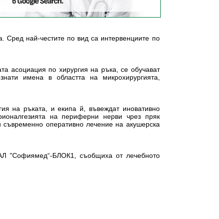
. Сред най-честите по вид са интервенциите по
та асоциация по хирургия на ръка, се обучават
знати имена в областта на микрохирургията,
гия на ръката, и екипа й, въвеждат иновативно
рионалгезията на периферни нерви чрез пряк
 и съвременно оперативно лечение на акушерска
МБАЛ "Софиямед“-БЛОК1, съобщиха от лечебното