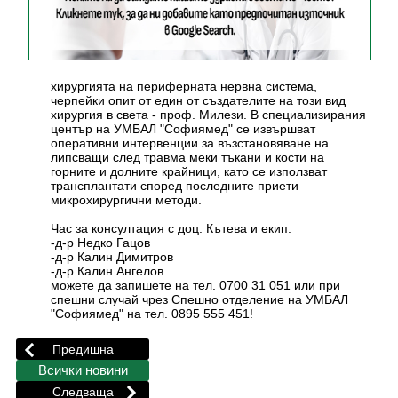
хирургията на периферната нервна система,
черпейки опит от един от създателите на този вид
хирургия в света - проф. Милези. В специализирания
център на УМБАЛ "Софиямед" се извършват
оперативни интервенции за възстановяване на
липсващи след травма меки тъкани и кости на
горните и долните крайници, като се използват
трансплантати според последните приети
микрохирургични методи.
Час за консултация с доц. Кътева и екип:
-д-р Недко Гацов
-д-р Калин Димитров
-д-р Калин Ангелов
можете да запишете на тел. 0700 31 051 или при
спешни случай чрез Спешно отделение на УМБАЛ
"Софиямед" на тел. 0895 555 451!