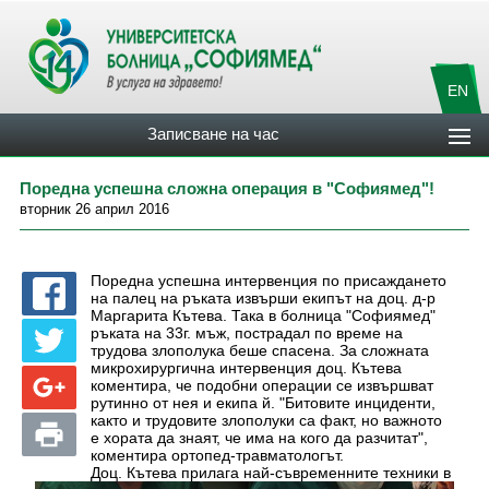
EN
Записване на час
Поредна успешна сложна операция в "Софиямед"!
вторник 26 април 2016
Поредна успешна интервенция по присаждането
на палец на ръката извърши екипът на доц. д-р
Маргарита Кътева. Така в болница "Софиямед"
ръката на 33г. мъж, пострадал по време на
трудова злополука беше спасена. За сложната
микрохирургична интервенция доц. Кътева
коментира, че подобни операции се извършват
рутинно от нея и екипа й. "Битовите инциденти,
както и трудовите злополуки са факт, но важното
е хората да знаят, че има на кого да разчитат",
коментира ортопед-травматологът.
Доц. Кътева прилага най-съвременните техники в