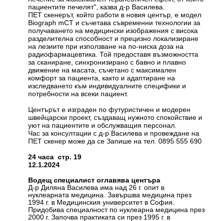
пациентите печелят", казва д-р Василева.
ПЕТ скенерът, който работи в новия център, е модел
Biograph mCT и съчетава съвременни технологии за
получаването на медицински изображения с висока
разделителна способност и прецизно локализиране
на лезиите при използване на по-ниска доза на
радиофармацевтика. Той предоставя възможността
за сканиране, синхронизирано с бавно и плавно
движение на масата, съчетано с максимален
комфорт за пациента, както и адаптиране на
изследването към индивидуалните специфики и
потребности на всеки пациент.
Центърът е изграден по футуристичен и модерен
швейцарски проект, създаващ нужното спокойствие и
уют на пациентите и обслужващия персонал.
Час за консултации с д-р Василева и провеждане на
ПЕТ скенер може да се Запише на тел. 0895 555 690
24 часа
стр. 19
12.1.2024
Водещ специалист оглавява центъра
Д-р Диляна Василева има над 26 г. опит в
нуклеарната медицина. Завършва медицина през
1994 г. в Медицинския университет в София.
Придобива специалност по нуклеарна медицина през
2000 г. Започва практиката си през 1995 г. в