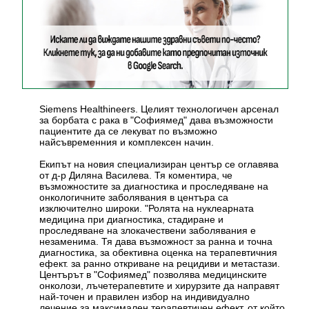
Siemens Healthineers. Целият технологичен арсенал
за борбата с рака в "Софиямед" дава възможности
пациентите да се лекуват по възможно
найсъвременния и комплексен начин.
Екипът на новия специализиран център се оглавява
от д-р Диляна Василева. Тя коментира, че
възможностите за диагностика и проследяване на
онкологичните заболявания в центъра са
изключително широки. "Ролята на нуклеарната
медицина при диагностика, стадиране и
проследяване на злокачествени заболявания е
незаменима. Тя дава възможност за ранна и точна
диагностика, за обективна оценка на терапевтичния
ефект. за ранно откриване на рецидиви и метастази.
Центърът в "Софиямед" позволява медицинските
онколози, лъчетерапевтите и хирурзите да направят
най-точен и правилен избор на индивидуално
лечение за максимален терапевтичен ефект, от който