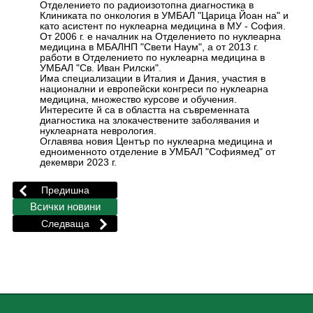
Отделението по радиоизотопна диагностика в
Клиниката по онкология в УМБАЛ "Царица Йоан на" и
като асистент по нуклеарна медицина в МУ - София.
От 2006 г. е началник на Отделението по нуклеарна
медицина в МБАЛНП "Свети Наум", а от 2013 г.
работи в Отделението по нуклеарна медицина в
УМБАЛ "Св. Иван Рилски".
Има специализации в Италия и Дания, участия в
национални и европейски конгреси по нуклеарна
медицина, множество курсове и обучения.
Интересите й са в областта на съвременната
диагностика на злокачествените заболявания и
нуклеарната неврология.
Оглавява новия Център по нуклеарна медицина и
едноименното отделение в УМБАЛ "Софиямед" от
декември 2023 г.