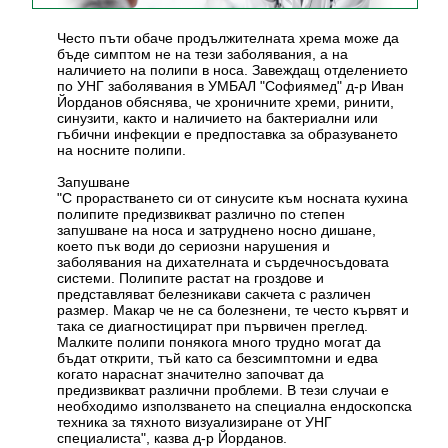
Често пъти обаче продължителната хрема може да
бъде симптом не на тези заболявания, а на
наличието на полипи в носа. Завеждащ отделението
по УНГ заболявания в УМБАЛ "Софиямед" д-р Иван
Йорданов обяснява, че хроничните хреми, ринити,
синузити, както и наличието на бактериални или
гъбични инфекции е предпоставка за образуването
на носните полипи.
Запушване
"С прорастването си от синусите към носната кухина
полипите предизвикват различно по степен
запушване на носа и затруднено носно дишане,
което пък води до сериозни нарушения и
заболявания на дихателната и сърдечносъдовата
системи. Полипите растат на гроздове и
представляват белезникави сакчета с различен
размер. Макар че не са болезнени, те често кървят и
така се диагностицират при първичен преглед.
Малките полипи понякога много трудно могат да
бъдат открити, тъй като са безсимптомни и едва
когато нараснат значително започват да
предизвикват различни проблеми. В тези случаи е
необходимо използването на специална ендоскопска
техника за тяхното визуализиране от УНГ
специалиста", казва д-р Йорданов.