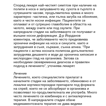
Според лекаря най-честият симптом при наличие на
полипи в носа е запушването му, сухота в гърлото в
сутрешните часове, продължителна хрема и много
характерно -частична, или пълна загуба на обоняние,
както и чести носни инфекции. Пациентите се
оплакват и от сутрешно главоболие в областта на
челото, между очите или под скулите. При
напреднали стадии на заболяването се получават и
външни носни деформации. Д-р Йорданов
коментира, че заболяването често предизвиква
хронични инфекции на носа и синусите, както и
затруднения в съня, хъркане, сънна апнеа. "При
пациенти с астма носната полипоза допълнително
затруднява дишането и води до хронична хипоксия и
кислороден глад на организма. Затова са
необходими своевременна диагноза и правилен
подход в лечението", уточнява лекарят.
Лечение
Лечението, което специалистите прилагат в
началните стадии на заболяването, обикновено е от
локални кортикостероидни препарати под формата
на спрей, които не се абсорбират в организма и
позволяват по-продължителната им употреба. Много
често лечението се комбинира и с антиалергична
терапия. В напредналите стадии обаче
медикаментозната терапия не дава видими