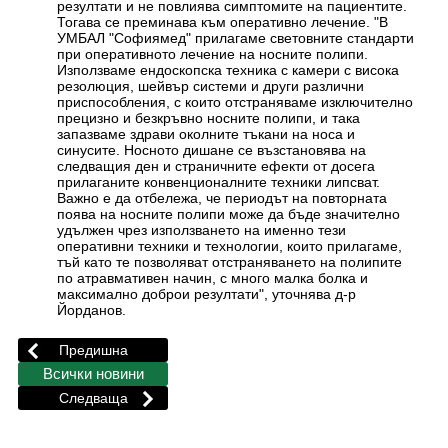
резултати и не повлиява симптомите на пациентите.
Тогава се преминава към оперативно лечение. "В
УМБАЛ "Софиямед" прилагаме световните стандарти
при оперативното лечение на носните полипи.
Използваме ендоскопска техника с камери с висока
резолюция, шейвър системи и други различни
приспособления, с които отстраняваме изключително
прецизно и безкръвно носните полипи, и така
запазваме здрави околните тъкани на носа и
синусите. Носното дишане се възстановява на
следващия ден и страничните ефекти от досега
прилаганите конвенционалните техники липсват.
Важно е да отбележа, че периодът на повторната
поява на носните полипи може да бъде значително
удължен чрез използването на именно тези
оперативни техники и технологии, които прилагаме,
тъй като те позволяват отстраняването на полипите
по атравмативен начин, с много малка болка и
максимално доброи резултати", уточнява д-р
Йорданов.