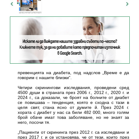
превенцията на диабета, под надслов „Време е да
говорим с нашите близки“.
Четири скринингови изследвания, проведени сред
4500 души в страната през 2006 г., 2012 г., 2020 г. и
2024 г., са доказали, че броят на болните от диабет
се повишава – тенденция, която е сходна с тази в
целя свят, стана ясно от думите й. През 2024 г.
хората с диабет у нас са били 482 000, много голям
брой обаче имат това заболяване, но не знаят за
него, посочи тя.
„Пациенти от скрининга през 2012 г. са изследвани и
през 2017 г. и се установява, че от тези, които през