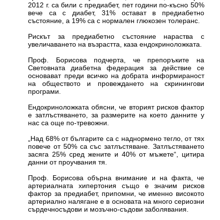
2012 г. са били с предиабет, пет години по-късно 50%
вече са с диабет, 31% остават в предиабетно
състояние, а 19% са с нормален глюкозен толеранс.
Рискът за предиабетно състояние нараства с
увеличаването на възрастта, каза ендокриноложката.
Проф. Борисова подчерта, че препоръките на
Световната диабетна федерация за действие се
основават преди всичко на добрата информираност
на обществото и провеждането на скринингови
програми.
Ендокриноложката обясни, че вторият рисков фактор
е затлъстяването, за размерите на което данните у
нас са още по-тревожни.
„Над 68% от българите са с наднормено тегло, от тях
повече от 50% са със затлъстяване. Затлъстяването
засяга 25% сред жените и 40% от мъжете“, цитира
данни от проучвания тя.
Проф. Борисова обърна внимание и на факта, че
артериалната хипертония също е значим рисков
фактор за предиабет, припомни, че именно високото
артериално налягане е в основата на много сериозни
сърдечносъдови и мозъчно-съдови заболявания.