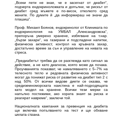
„Всеки пети не знае, че е засегнат от диабет“,
подчерта ендокриноложката и допълни, че рискът от
диабет сред мъжете е по-висок, отколкото сред
жените. По думите й „да информираш не значи да
плашиш“.
Проф. Михаил Боянов, ендокринолог от Клиниката по
ендокринология на УМБАЛ „Александровска“,
препоръча умерено хранене, избягване на т.нар.
„бързи захари“, на газирани и подсладени напитки,
физическа активност, контрол на кръвната захар,
достатъчно време за сън и управление на нивата на
стреса.
„Предиабетът трябва да се разглежда като сигнал за
действие, а не като диагноза, която може да почака.
Проучванията показват, че намаляването с 5–7% на
телесното тегло и редовната физическа активност
могат да понижат риска от развитие на диабет тип 2 с
над 50%. От всички видове диети се оказва, че
средиземноморската наистина е най-подходящата
като модел на хранене. Всички тези мерки са
напълно постижими, ако хората знаят за риска и
реагират навреме“, заключи той.
Националната кампания за превенция на диабета
ще включва попълването на тест и ще обхване
цялата страна.