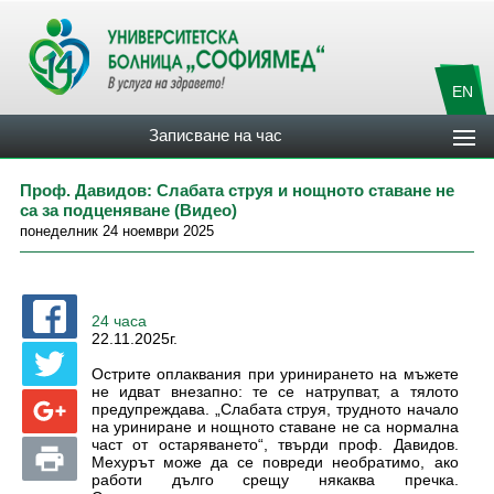
EN
Записване на час
Проф. Давидов: Слабата струя и нощното ставане не
са за подценяване (Видео)
понеделник 24 ноември 2025
24 часа
22.11.2025г.
Острите оплаквания при уринирането на мъжете
не идват внезапно: те се натрупват, а тялото
предупреждава. „Слабата струя, трудното начало
на уриниране и нощното ставане не са нормална
част от остаряването“, твърди проф. Давидов.
Мехурът може да се повреди необратимо, ако
работи дълго срещу някаква пречка.