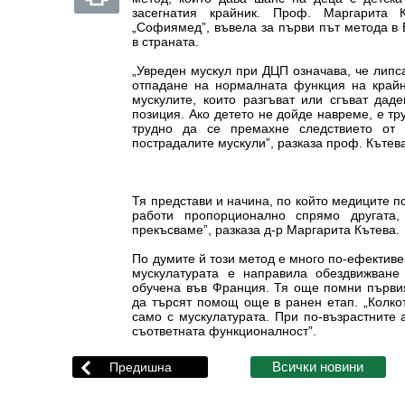
засегнатия крайник. Проф. Маргарита 
„Софиямед”, въвела за първи път метода в 
в страната.
„Увреден мускул при ДЦП означава, че липс
отпадане на нормалната функция на крайн
мускулите, които разгъват или сгъват дад
позиция. Ако детето не дойде навреме, е тр
трудно да се премахне следствието от 
пострадалите мускули”, разказа проф. Кътев
Тя представи и начина, по който медиците п
работи пропорционално спрямо другата
прекъсваме”, разказа д-р Маргарита Кътева.
По думите й този метод е много по-ефективе
мускулатурата е направила обездвижване 
обучена във Франция. Тя още помни първия
да търсят помощ още в ранен етап. „Колкот
само с мускулатурата. При по-възрастните 
съответната функционалност”.