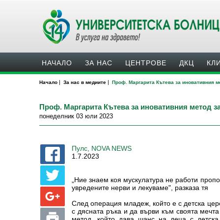
НАЧАЛО
ЗА НАС
ЦЕНТРОВЕ
ДКЦ
КЛ
|
|
Начало
За нас в медиите
Проф. Маргарита Кътева за иновативния м
Проф. Маргарита Кътева за иновативния метод за
понеделник 03 юли 2023
Пулс, NOVA NEWS
1.7.2023
„Ние знаем коя мускулатура не работи проп
увредените нерви и лекуваме", разказа тя
След операция младеж, който е с детска цер
с дясната ръка и да върви към своята мечта
метод, който дава шанс на деца с детска