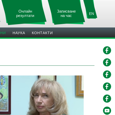
Онлайн
Записване
EN
резултати
на час
ИНИ
НАУКА
КОНТАКТИ