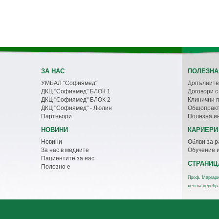
ЗА НАС
ПОЛЕЗНА
УМБАЛ "Софиямед"
Допълните
ДКЦ "Софиямед" БЛОК 1
Договори 
ДКЦ "Софиямед" БЛОК 2
Клинични 
ДКЦ "Софиямед" - Люлин
Общопракт
Партньори
Полезна и
НОВИНИ
КАРИЕРИ
Новини
Обяви за р
За нас в медиите
Обучение 
Пациентите за нас
СТРАНИЦ
Полезно е
Проф. Маргари
детска церебр