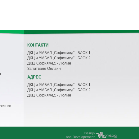
КОНТАКТИ
ДКЦ и УМБАЛ „Софиямед” - БЛОК 1
ДКЦ и УМБАЛ „Софиямед” - БЛОК 2
ДКЦ 'Софиямед' - Люлин
Запитване Онлайн
и
АДРЕС
ДКЦ и УМБАЛ „Софиямед” - БЛОК 1
ДКЦ и УМБАЛ „Софиямед” - БЛОК 2
ДКЦ 'Софиямед' - Люлин
тели по