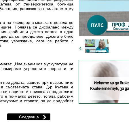
Кътева от Университетска болница
България, разказва за прилагането му
ата на кислород в мозъка е довела до
иците. Появява се дисбаланс между
ения крайник и детето остава в една
удно да се преодолеее. Досега е било
това увреждане, сега се работи с
а.
омагат. „Ние знаем коя мускулатура не
, намираме увредените нерви и ги
н при децата, защото при възрастните
в съответната става. Д-р Кътева е
 си пациент и призовава родителите
о е по-малко детето, тогава работим
атакуваме и ставите, за да придобият