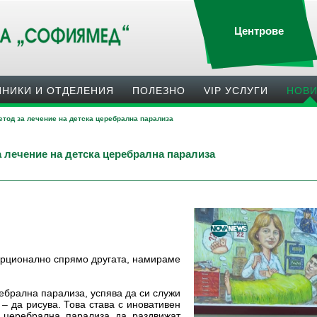
Центрове
ИНИКИ И ОТДЕЛЕНИЯ
ПОЛЕЗНO
VIP УСЛУГИ
НОВ
етод за лечение на детска церебрална парализа
 лечение на детска церебрална парализа
орционално спрямо другата, намираме
ебрална парализа, успява да си служи
 – да рисува. Това става с иновативен
 церебрална парализа да раздвижат