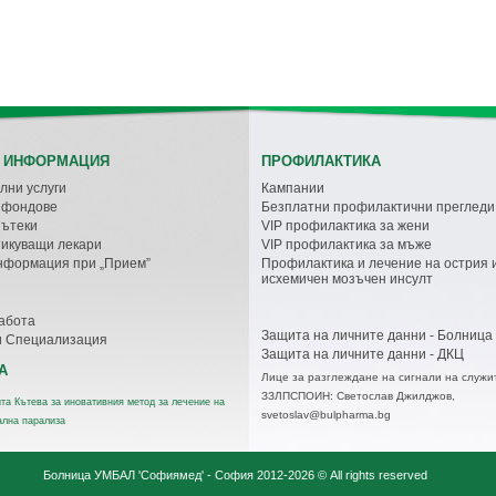
 ИНФОРМАЦИЯ
ПРОФИЛАКТИКА
лни услуги
Кампании
с фондове
Безплатни профилактични прегледи
пътеки
VIP профилактика за жени
икуващи лекари
VIP профилактика за мъже
нформация при „Прием”
Профилактика и лечение на острия 
исхемичен мозъчен инсулт
абота
Защита на личните данни - Болница
и Специализация
Защита на личните данни - ДКЦ
А
Лице за разглеждане на сигнали на служи
ЗЗЛПСПОИН: Светослав Джилджов,
та Кътева за иновативния метод за лечение на
svetoslav@bulpharma.bg
ална парализа
Болница УМБАЛ 'Софиямед' - София
2012-2026 © All rights reserved