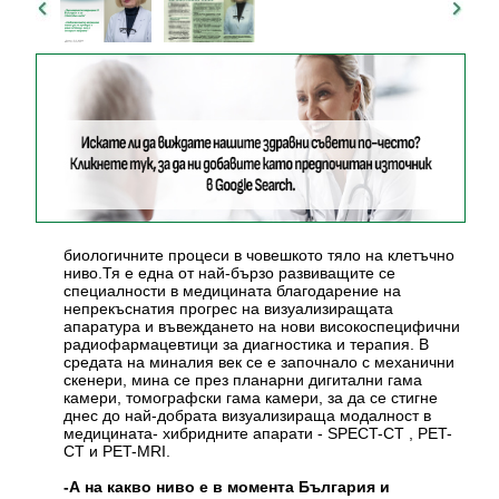
биологичните процеси в човешкото тяло на клетъчно
ниво.Тя е една от най-бързо развиващите се
специалности в медицината благодарение на
непрекъснатия прогрес на визуализиращата
апаратура и въвеждането на нови високоспецифични
радиофармацевтици за диагностика и терапия. В
средата на миналия век се е започнало с механични
скенери, мина се през планарни дигитални гама
камери, томографски гама камери, за да се стигне
днес до най-добрата визуализираща модалност в
медицината- хибридните апарати - SPECT-CT , PET-
CT и PET-MRI.
-А на какво ниво е в момента България и