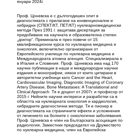
януари 2024г.
Проф. Цоневска е с дългогодишен опит в
диагностиката с прилагане на конвенционални и
хибридни (СПЕКТ/КТ, ПЕТ/КТ) нуклеарномедицински
методи През 1991 г. защитава дисертация за
придобиване на научната и образователна степен
„доктор“. Преминала е през повече от 15
квалификационни курса по нуклеарна медицина и
онкология, включително организирани от
Европейското училище по нуклеарна медицина и
Международната атомна агенция. Специализирала е
в Италия и Словения. Проф. Цоневска има над 170
научни публикации в наши и международни научни
издания и монографии, някои от които цитирани в
авторитетни учебници като Cancer and the Heart,
Cardiovascular Imaging, Diagnostic Imaging of Coronary
Artery Disease, Bone Metastases: A Translational and
Clinical Approach. Тя е доцент от 2007г. и професор от
2015 г. Нейните научни интереси и разработки са в
областта на нуклеарната онкология и кардиология,
хибридните диагностични методи. Тя е пионер в
диагностиката на страничните ефекти и усложнения
от лечението на болните с онкологични заболявания.
Проф. Цоневска е член на Българската асоциация по
радиология, Заместник председател на Дружеството
по нуклеарна медицина, член на Европейска