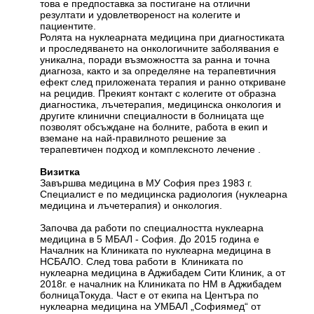
това е предпоставка за постигане на отлични
резултати и удовлетвореност на колегите и
пациентите.
Ролята на нуклеарната медицина при диагностиката
и проследяването на онкологичните заболявания е
уникална, поради възможността за ранна и точна
диагноза, както и за определяне на терапевтичния
ефект след приложената терапия и ранно откриване
на рецидив. Прекият контакт с колегите от образна
диагностика, лъчетерапия, медицинска онкология и
другите клинични специалности в болницата ще
позволят обсъждане на болните, работа в екип и
вземане на най-правилното решение за
терапевтичен подход и комплексното лечение .
Визитка
Завършва медицина в МУ София през 1983 г.
Специалист е по медицинска радиология (нуклеарна
медицина и лъчетерапия) и онкология.
Започва да работи по специалността нуклеарна
медицина в 5 МБАЛ - София. До 2015 година е
Началник на Клиниката по нуклеарна медицина в
НСБАЛО. След това работи в Клиниката по
нуклеарна медицина в Аджибадем Сити Клиник, а от
2018г. е началник на Клиниката по НМ в Аджибадем
болницаТокуда. Част е от екипа на Центъра по
нуклеарна медицина на УМБАЛ „Софиямед“ от