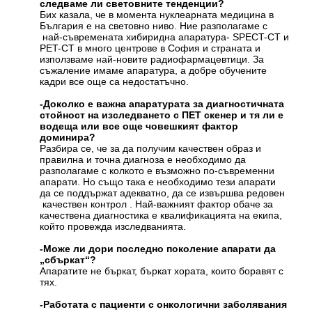
следваме ли световните тенденции?
Бих казала, че в момента нуклеарната медицина в
България е на световно ниво. Ние разполагаме с
най-съвремената хибиридна апаратура- SPECT-CT и
PET-CT в много центрове в София и страната и
използваме най-новите радиофармацевтици. За
съжаление имаме апаратура, а добре обучените
кадри все още са недостатъчно.
-Доколко е важна апаратурата за диагностичната
стойност на изследването с ПЕТ скенер и тя ли е
водеща или все още човешкият фактор
доминира?
Разбира се, че за да получим качествен образ и
правилна и точна диагноза е необходимо да
разполагаме с колкото е възможно по-съвременни
апарати. Но също така е необходимо тези апарати
да се поддържат адекватно, да се извършва редовен
качествен контрол . Най-важният фактор обаче за
качествена диагностика е квалификацията на екипа,
който провежда изследванията.
-Може ли дори последно поколение апарати да
„сбъркат“?
Апаратите не бъркат, бъркат хората, които боравят с
тях.
-Работата с пациенти с онкологични заболявания