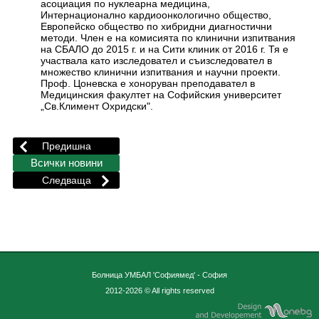
асоциация по нуклеарна медицина,
Интернационално кардиоонкологично общество,
Европейско общество по хибридни диагностични
методи. Член е на комисията по клинични изпитвания
на СБАЛО до 2015 г. и на Сити клиник от 2016 г. Тя е
участвала като изследовател и съизследовател в
множество клинични изпитвания и научни проекти.
Проф. Цоневска е хоноруван преподавател в
Медицинския факултет на Софийския университет
„Св.Климент Охридски".
Болница УМБАЛ 'Софиямед' - София
2012-2026 © All rights reserved