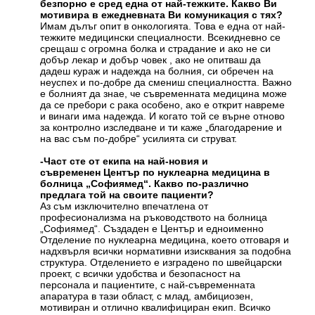
безпорно е сред една от най-тежките. Какво Ви
мотивира в ежедневната Ви комуникация с тях?
Имам дълъг опит в онкологията. Това е една от най-
тежките медицински специалности. Всекидневно се
срещаш с огромна болка и страдание и ако не си
добър лекар и добър човек , ако не опитваш да
дадеш кураж и надежда на болния, си обречен на
неуспех и по-добре да смениш специалността. Важно
е болният да знае, че съвременната медицина може
да се пребори с рака особено, ако е открит навреме
и винаги има надежда. И когато той се върне отново
за контролно изследване и ти каже „благодарение и
на вас съм по-добре“ усилията си струват.
-Част сте от екипа на най-новия и
съвременен Център по нуклеарна медицина в
болница „Софиямед“. Какво по-различно
предлага той на своите пациенти?
Аз съм изключително впечатлена от
професионализма на ръководството на болница
„Софиямед“. Създаден е Център и едноименно
Отделение по нуклеарна медицина, което отговаря и
надхвърля всички нормативни изисквания за подобна
структура. Отделението е изградено по швейцарски
проект, с всички удобства и безопасност на
персонала и пациентите, с най-съвременната
апаратура в тази област, с млад, амбициозен,
мотивиран и отлично квалифициран екип. Всичко