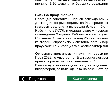
нисък от 1:10, децата трябва да се реваксин
Визитка проф. Чернев:
Проф. д-р Константин Чернев, завежда Клин
дългогодишен ръководител на Университетск
гастроентерология и вътрешни болести, бил 
Работил е в ИСУЛ, в медицинските универси
стипендиант 3 години. Работил е в институти
Словения. Отпечатани са над 250 негови нау
български, европейски и световни организац
проучване на инфекцията с хеликобактер пи
Основните практически и научни интереси на
През 2022г. е удостоен от Българския лекарс
принос в развитието на специалност“.
Има заслуга за въвеждането и утвърждаванет
интерферон, за въвеждането на ваксината ср