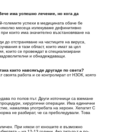
Вече има успешно лечение, но кога да
й-големите успехи в медицината обаче бе
а няколко месеца излекуваме дефинитивно
 при които има значително възстановяване на
ди до отстраняване на частиците на вируса,
учвания в тази област, които имат за цел
ия, които се провеждат в специализирани
а задоволителни и обнадеждаващи.
 така както навсякъде другаде по света?
т своята работа и се контролират от НЗОК, която
едава по полов път. Други източници са вземане
 процедури, хирургични операции. Има единични
стие, намалява употребата на хероин. Хепатит С
орма не разбират, че са преболедували. Това
азличен. При някои от юношите е възможно
бертета – на 12-13 години. Ако титърът е по-