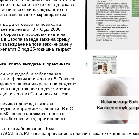
 не е правено в нито една държава.
тични прегледи изследването на
ква изясняване и скриниране за
итва да отговори на повика на
не на хепатит В и С до 2030г.
 в борбата и профилактиката на
ва в Европа въведе ваксина срещу
о въвеждане на това ваксиниране у
хепатит В под 25-годишна възраст.
нта, която виждате в практиката
али чернодробни заболявания-
 от инфекцията с хепатит В. Това са
ждането на ваксиниране при раждане
лно в продължение на десетилетия.
ция с хепатит С, въпреки че тези
 причина провежда някакви
ледва и маркерите за хепатит В и С.
д 50г. вече е ангажиран пряко с
на заболяванията, причинени от
 за тези заболявания. Тези
а АСАТ и АЛАТ чрез направление от личния лекар или при възможно