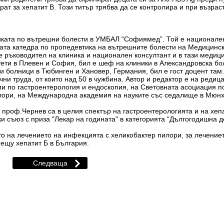
ират за хепатит В. Този титър трябва да се контролира и при възра
иката по вътрешни болести в УМБАЛ “Софиямед”. Той е национален
ата катедра по пропедевтика на вътрешните болести на Медицинск
е ръководител на клиника и национален консултант и в тази медиц
тети в Плевен и София, бил е шеф на клиники в Александровска б
 и болници в Тюбинген и Хановер, Германия, бил е гост доцент там.
чни труда, от които над 50 в чужбина. Автор и редактор е на реди
ии по гастроентерология и ендоскопия, на Световната асоциация п
лори, на Международна академия на науките със седалище в Мюнх
 проф.Чернев са в целия спектър на гастроентерологията и на хеп
ки съюз с приза "Лекар на годината" в категорията “Дългогодишна 
о на лечението на инфекцията с хеликобактер пилори, за лечениет
ещу хепатит Б в България.