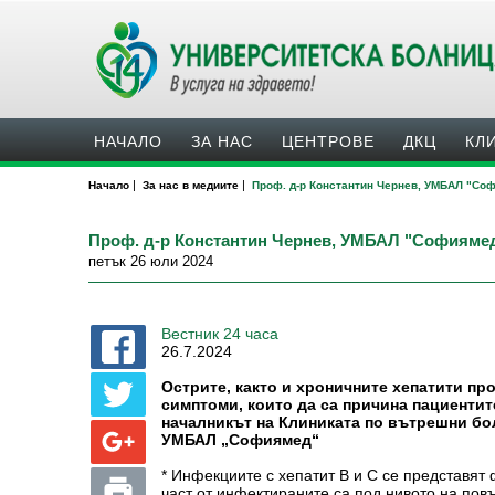
НАЧАЛО
ЗА НАС
ЦЕНТРОВЕ
ДКЦ
КЛ
|
|
Начало
За нас в медиите
Проф. д-р Константин Чернев, УМБАЛ "Соф
Проф. д-р Константин Чернев, УМБАЛ "Софиямед
петък 26 юли 2024
Вестник 24 часа
26.7.2024
Острите, както и хроничните хепатити про
симптоми, които да са причина пациентит
началникът на Клиниката по вътрешни бо
УМБАЛ „Софиямед“
* Инфекциите с хепатит В и С се представят 
част от инфектираните са под нивото на повъ