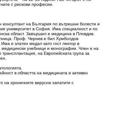
стните с рискови професии.
 консултант на България по вътрешни болести и
ия университет в София. Има специалност и по
инска област. Завършил е медицина в Пловдив.
олница. Проф. Чернев е бил Хумболдов
 Има и златен медал като гост лектор в
ца медицински учебници и монографии. Член е на
о трансплантация, на Европейската група за
ен.
атологията.
дейност в областта на медицината и активен
о на хрoничните вирусни хапатити с