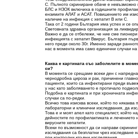
С. Пълното скриниране обаче е невъзможно и
БЛС и НЗОК включиха в годишните профилак
ензимите АЛАТ и АСАТ. Повишението им изис
наличие на инфекция с хепатит В или С.
Така от 2 години България има успех и се оп
Световната здравна организация за ликвидира
Важно е да се отбележи, че ние сме пионери
инфекцията с хепатит Ввирус. България пър
него преди около 30г. Именно заради раннот
нас в момента има само единични случаи на 
Каква е картината със заболелите в моме
си?
В момента се срещаме всеки ден с напредн
чернодробна цироза и рак, причинени главно
пациенти, които са инфектирани преди въве
у нас като заболяването е протичало подмо
Подобна е картината и при хроничната инфек
случаи са по-редки.
Всичко това изисква всеки, който по някаква
лабораторни и клинични изследвания, да изс
Това е и моят апел като специалист, който на
дейностите по профилактиката и лечението 
вирусните хепатити.
Всеки по възможност да си направи скрининг
изследвания са безплатни чрез изследване н
при контролни кръвни изследвания.