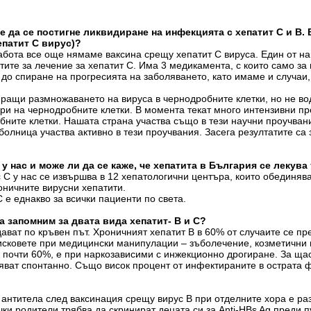
. e да се постигне ликвидиране на инфекцията с хепатит С
и В
.
епатит С вирус)
?
абота все още нямаме ваксина срещу хепатит С вируса. Един от на
ите за лечение за хепатит С. Има 3 медикамента, с които само з
до спиране на прогресията на заболяването, като имаме и случаи,
иращи размножаването на вируса в чернодробните клетки, но не во
ри на чернодробните клетки. В момента текат много интензивни про
бните клетки. Нашата страна участва също в тези научни проучван
болница участва активно в тези проучвания. Засега резултатите с
 у нас и може ли да се каже, че хепатита в България се лекува
 С у нас се извършва в 12 хепатологични центъра, които обединява
оничните вирусни хепатити.
 е еднакво за всички пациенти по света.
а запомним за двата вида хепатит- В и С?
ават по кръвен път. Хроничният хепатит В в 60% от случаите се пр
 рисковете при медицински манипулации – зъболечение, козметични
в почти 60%, е при наркозависими с инжекционно дрогиране. За ща
яват спонтанно. Също висок процент от инфектираните в острата ф
е антитела след ваксинация срещу вирус В при отделните хора е р
ки родители трябва да скринират децата си за Anti-HBs Ag преди пу