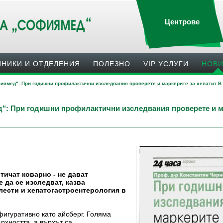
Центрове
ИНИКИ И ОТДЕЛЕНИЯ
ПОЛЕЗНO
VIP УСЛУГИ
НОВ
иямед": При годишни профилактични изследвания проверете и маркерите за хепатит В
": При годишни профилактични изследвания проверете и ма
тичат коварно - не дават
е да се изследват
, казва
лести и хепатогастроентерология в
фигуративно като айсберг. Голяма
рхността, а върхът са