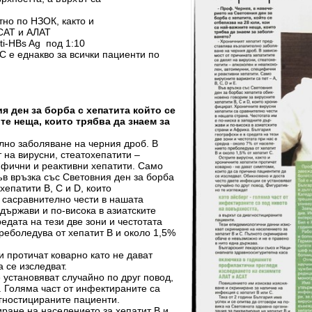
тно по НЗОК, както и
САТ и АЛАТ
ti-HBs Ag под 1:10
С е еднакво за всички пациенти по
я ден за борба с хепатита който се
те неща, които трябва да знаем за
лно заболяване на черния дроб. В
 на вирусни, стеатохепатити –
ифични и реактивни хепатити. Само
Във връзка със Световния ден за борба
хепатити В, С и D, които
 сасравнително чести в нашата
 държави и по-висока в азиатските
едата на тези две зони и честотата
реболедува от хепатит В и около 1,5%
и протичат коварно като не дават
 се изследват.
 установяват случайно по друг повод,
. Голяма част от инфектираните са
агностицираните пациенти.
ране на населението за хепатит В и