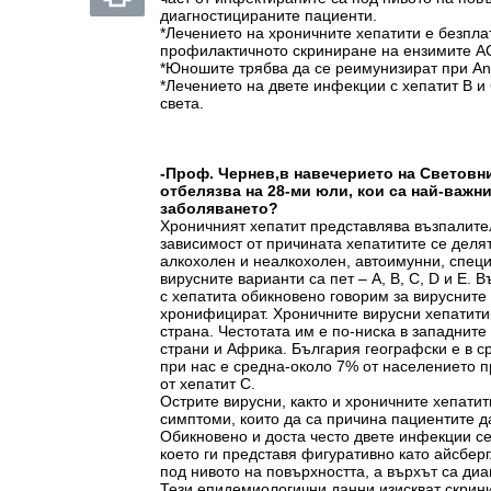
диагностицираните пациенти.
*Лечението на хроничните хепатити е безпла
профилактичното скриниране на ензимите А
*Юношите трябва да се реимунизират при An
*Лечението на двете инфекции с хепатит В и 
света.
-Проф. Чернев,
в навечерието на Световни
отбелязва на 28-ми юли, кои са най-важни
заболяването?
Хроничният хепатит представлява възпалите
зависимост от причината хепатитите се делят
алкохолен и неалкохолен, автоимунни, спец
вирусните варианти са пет – A, B, C, D и E. 
с хепатита обикновено говорим за вирусните 
хронифицират. Хроничните вирусни хепатити
страна. Честотата им е по-ниска в западните
страни и Африка. България географски е в ср
при нас е средна-около 7% от населението п
от хепатит С.
Острите вирусни, както и хроничните хепатит
симптоми, които да са причина пациентите да
Обикновено и доста често двете инфекции се
което ги представя фигуративно като айсберг
под нивото на повърхността, а върхът са ди
Тези епидемиологични данни изискват скрини