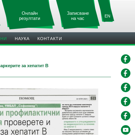
Онлайн
Записване
EN
резултати
на час
ИНИ
НАУКА
КОНТАКТИ
ркерите за хепатит В