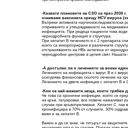
-
Казвате п
лановете на СЗО са през 2030 г
очакваме ваксината срещу
HCV
вируса (х
Въпреки активната научноизследователска р
откриването и утвърждаването на медикамент
инфекцията. При редица пациенти това води 
чернодробната функция и структура.
При хепатит В лечението е с 2 препарата сп
които са инкорпорирани в различните структу
отстраняването на HBs антигена от чернодро
чернодробни центрове в целия свят. Нашата 
-А достъпно ли е лечението за всеки един
Лечението на инфекцията с вирус В и с вирус
осигурява финансово скъпото лечение на хр
Лечението на двете инфекции с хепатит В и С
-
Кои са най-важните неща, които трябва д
Че това са хронични инфекции, които се пред
на кръв, татуировки, все повече намаляват
случаи при кръвопреливане. Хепатит С, пак 
хронифицира в 70% от случаите, 30% оздрав
важи и за хепатит В.
Важно е да се знае, че титърът на защитнит
защитният титър да спадне. Поради това всич