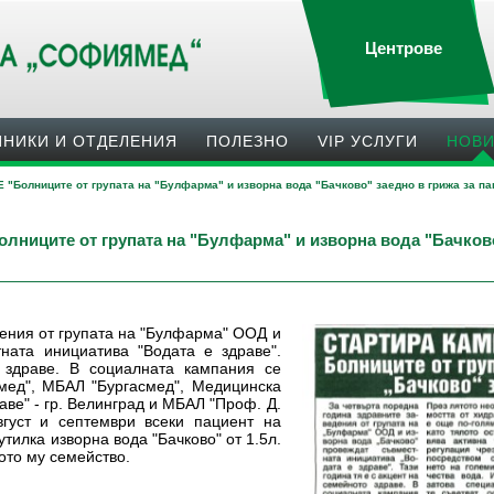
Центрове
ИНИКИ И ОТДЕЛЕНИЯ
ПОЛЕЗНO
VIP УСЛУГИ
НОВ
Болниците от групата на "Булфарма" и изворна вода "Бачково" заедно в грижа за па
ите от групата на "Булфарма" и изворна вода "Бачково"
дения от групата на "Булфарма" ООД и
ната инициатива "Водата е здраве".
 здраве. В социалната кампания се
ед", МБАЛ "Бургасмед", Медицинска
аве" - гр. Велинград и МБАЛ "Проф. Д.
густ и септември всеки пациент на
тилка изворна вода "Бачково" от 1.5л.
ото му семейство.