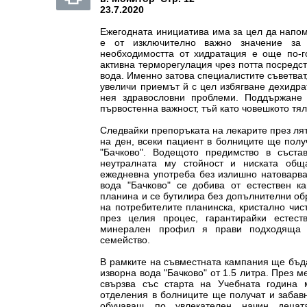
23.7.2020
Ежегодната инициатива има за цел да напо
е от изключително важно значение за
необходимостта от хидратация е още по-
активна терморегулация чрез потта посредс
вода. Именно затова специалистите
съветват
увеличи приемът й с цел
избягване дехидра
нея здравословни
проблеми. Поддържане
първостенна
важност, тъй като човешкото т
Следвайки препоръката на лекарите през ля
на ден, всеки пациент в болниците ще пол
"Бачково". Водещото предимство в съст
неутралната му стойност и ниската об
ежедневна употреба без излишно
натоварва
вода "Бачково" се добива от
естествен к
планина и се бутилира без
допълнителни об
на потребителите
планинска, кристално чис
през целия
процес, гарантирайки естест
минерален
профил я прави подходяща 
семейство.
В рамките на съвместната кампания ще бъд
изворна вода "Бачково" от 1.5 литра. През 
свързва със старта на Учебната година
отделения в болниците ще получат и заба
обучаващ по увлекателен начин деца