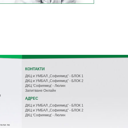
КОНТАКТИ
ДКЦ и УМБАЛ „Софиямед” - БЛОК 1
ДКЦ и УМБАЛ „Софиямед” - БЛОК 2
ДКЦ 'Софиямед' - Люлин
Запитване Онлайн
и
АДРЕС
ДКЦ и УМБАЛ „Софиямед” - БЛОК 1
ДКЦ и УМБАЛ „Софиямед” - БЛОК 2
ДКЦ 'Софиямед' - Люлин
тели по