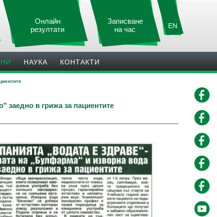
Онлайн
Записване
EN
резултати
на час
ИНИ
НАУКА
КОНТАКТИ
циентите
 заедно в грижа за пациентите