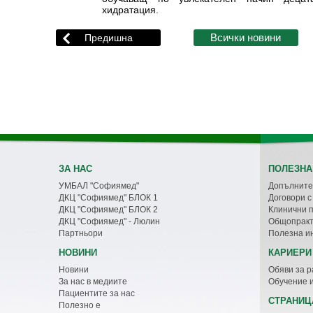
хидратация.
ЗА НАС
ПОЛЕЗНА
УМБАЛ "Софиямед"
Допълните
ДКЦ "Софиямед" БЛОК 1
Договори 
ДКЦ "Софиямед" БЛОК 2
Клинични 
ДКЦ "Софиямед" - Люлин
Общопракт
Партньори
Полезна и
НОВИНИ
КАРИЕРИ
Новини
Обяви за р
За нас в медиите
Обучение 
Пациентите за нас
СТРАНИЦ
Полезно е