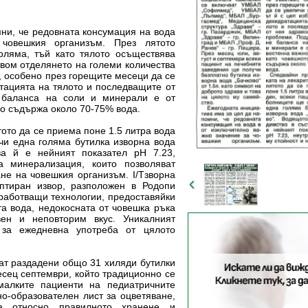
мни, че редовната консумация на
вода
 човешкия организъм.
През лятото
голяма, тъй като
тялото осъществява
твом
отделянето на големи количества
, особено през горещите месеци да се
тацията на тялото и последващите от
 баланса на соли и минерали е от
яло съдържа около 70-75% вода.
тото да се приема поне 1.5
литра вода
учи една голяма
бутилка изворна вода
ава й е
нейният показател рН 7.23,
ща
минерализация, които позволяват
не на човешкия организъм. I/Тзворна
аптиран извор, разположен в Родопи
работващи технологии, предоставяйки
та вода, недокосната от човешка ръка
вен и неповторим вкус. Уникалният
за ежедневна употреба от цялото
ат раздадени общо 31 хиляди
бутилки
месец септември, който
традиционно се
 малките пациенти на
педиатричните
вно-образователен
лист за оцветяване,
та относно
правилното хранене и