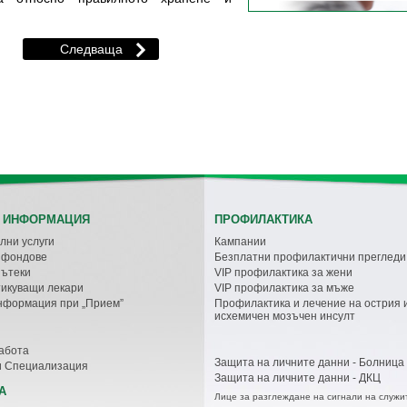
 ИНФОРМАЦИЯ
ПРОФИЛАКТИКА
лни услуги
Кампании
с фондове
Безплатни профилактични прегледи
пътеки
VIP профилактика за жени
икуващи лекари
VIP профилактика за мъже
нформация при „Прием”
Профилактика и лечение на острия 
исхемичен мозъчен инсулт
абота
Защита на личните данни - Болница
и Специализация
Защита на личните данни - ДКЦ
А
Лице за разглеждане на сигнали на служи