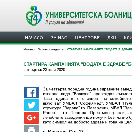
НАЧАЛО
ЗА НАС
ЦЕНТРОВЕ
ДКЦ
КЛ
|
|
Начало
За нас в медиите
СТАРТИРА КАМПАНИЯТА "ВОДАТА Е ЗДРАВЕ "
СТАРТИРА КАМПАНИЯТА "ВОДАТА Е ЗДРАВЕ "Болниц
четвъртък 23 юли 2020
За четвърта поредна година здравните заве
изворна вода "Бачково" провеждат съвмест
Тази година тя е с акцент на семейното
включват УМБАЛ "Софиямед", УМБАЛ "Пълм
структура "Здраве" гр. Пазарджик, МБАЛ "Здр
Ранев" - гр. Пещера. През месец юли, ав
лечебните заведения ще получи безплатно бу
като символ на доброто здраве и това на цял
в. Монитор Стр. 12