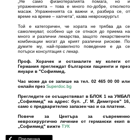
„Не само физиотерапията помага, но и
упражненията – това е много по-добре, отколкото
масаж. Упражненията са важни и, разбира се, от
време на време – хапчета“, казва неврохирургът.
Той е категоричен, че хората не трябва да се
самолекуват, особено ще се отнася до приема на
много и различни лекарства, защото лекарствените
комбинации могат да крият различни рискове. По
думите му, най-правилното поведение е да се
потърси консултация с лекар.
Проф. Хорачек и останалите му колеги от
Германия преглеждат български пациенти и през
януари в "Софиямед.
Час може да се запише на тел. 02 465 00 00 или
онлайн през
Superdoc.bg
Прегледите се осъществяват в БЛОК 1 на УМБАЛ
„Софиямед" на адрес: бул. „Г. М. Димитров" 16,
само с предварително запазен час и са платени.
Повече за Центъра за съвременно
неврохирургично лечение от германски екип в
„Софиямед" вижте
ТУК