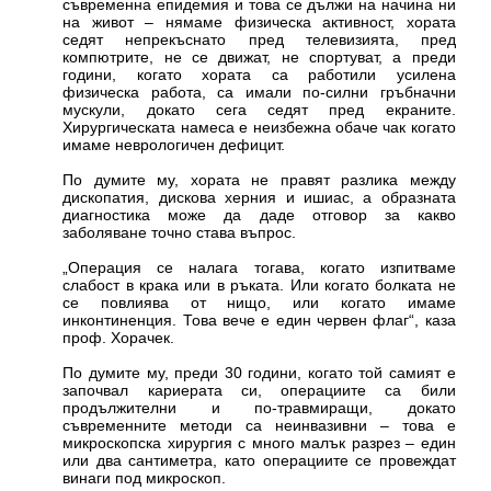
съвременна епидемия и това се дължи на начина ни
на живот – нямаме физическа активност, хората
седят непрекъснато пред телевизията, пред
компютрите, не се движат, не спортуват, а преди
години, когато хората са работили усилена
физическа работа, са имали по-силни гръбначни
мускули, докато сега седят пред екраните.
Хирургическата намеса е неизбежна обаче чак когато
имаме неврологичен дефицит.
По думите му, хората не правят разлика между
дископатия, дискова херния и ишиас, а образната
диагностика може да даде отговор за какво
заболяване точно става въпрос.
„Операция се налага тогава, когато изпитваме
слабост в крака или в ръката. Или когато болката не
се повлиява от нищо, или когато имаме
инконтиненция. Това вече е един червен флаг“, каза
проф. Хорачек.
По думите му, преди 30 години, когато той самият е
започвал кариерата си, операциите са били
продължителни и по-травмиращи, докато
съвременните методи са неинвазивни – това е
микроскопска хирургия с много малък разрез – един
или два сантиметра, като операциите се провеждат
винаги под микроскоп.