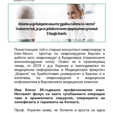
Понастоящем той е старши консултант-неврохирург в
Inter-Neuro - Център по неврохирургия Берлин и
работи като неврохирург в Бундесвера (германските
военновъздушни сили). Освен че е практикуващ
лекар, от 2019 г. д-р Хорачек е преподавател по
медицинска информатика в Медицинския факултет
„Шарите“ на Хумболтовия университет в Берлин и е
изпитващ по неврохирургия и медицинска
информатика в Берлинската медицинска комисия.
Има близо 30-годишен професионален опит.
Неговият фокус са както гръбначните операции
така и краниалната хирургия, операциите на
хипофизата и терапията на болката.
Проф. Хорачек казва, че болките в кръста са една