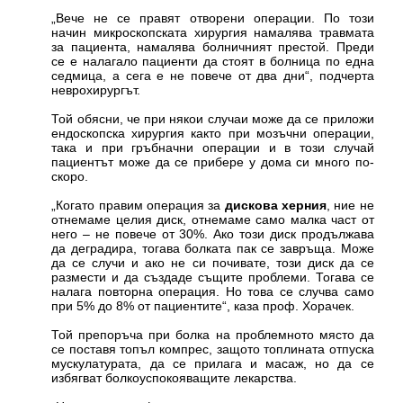
„Вече не се правят отворени операции. По този
начин микроскопската хирургия намалява травмата
за пациента, намалява болничният престой. Преди
се е налагало пациенти да стоят в болница по една
седмица, а сега е не повече от два дни“, подчерта
неврохирургът.
Той обясни, че при някои случаи може да се приложи
ендоскопска хирургия както при мозъчни операции,
така и при гръбначни операции и в този случай
пациентът може да се прибере у дома си много по-
скоро.
„Когато правим операция за
дискова херния
, ние не
отнемаме целия диск, отнемаме само малка част от
него – не повече от 30%. Ако този диск продължава
да деградира, тогава болката пак се завръща. Може
да се случи и ако не си почивате, този диск да се
размести и да създаде същите проблеми. Тогава се
налага повторна операция. Но това се случва само
при 5% до 8% от пациентите“, каза проф. Хорачек.
Той препоръча при болка на проблемното място да
се поставя топъл компрес, защото топлината отпуска
мускулатурата, да се прилага и масаж, но да се
избягват болкоуспокояващите лекарства.