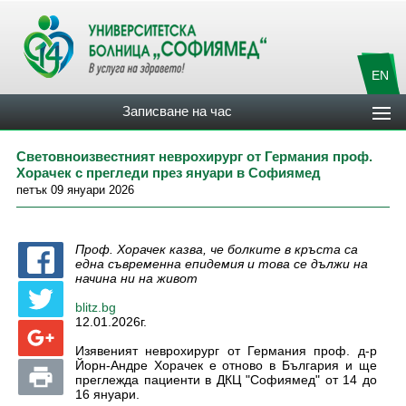
EN
Записване на час
Световноизвестният неврохирург от Германия проф.
Хорачек с прегледи през януари в Софиямед
петък 09 януари 2026
Проф. Хорачек казва, че болките в кръста са
една съвременна епидемия и това се дължи на
начина ни на живот
blitz.bg
12.01.2026г.
Изявеният неврохирург от Германия проф. д-р
Йорн-Андре Хорачек е отново в България и ще
преглежда пациенти в ДКЦ "Софиямед" от 14 до
16 януари.