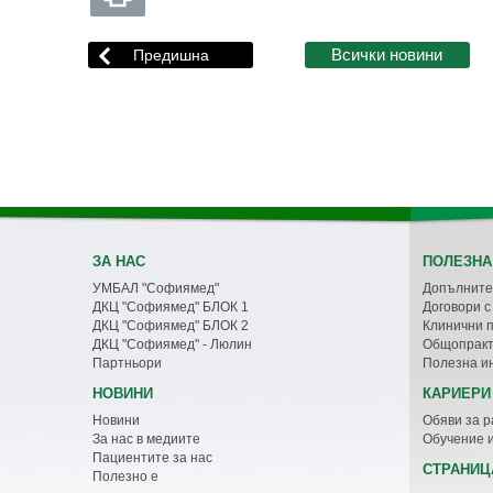
ЗА НАС
ПОЛЕЗНА
УМБАЛ "Софиямед"
Допълните
ДКЦ "Софиямед" БЛОК 1
Договори 
ДКЦ "Софиямед" БЛОК 2
Клинични 
ДКЦ "Софиямед" - Люлин
Общопракт
Партньори
Полезна и
НОВИНИ
КАРИЕРИ
Новини
Обяви за р
За нас в медиите
Обучение 
Пациентите за нас
СТРАНИЦ
Полезно е