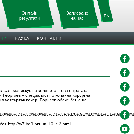
Онлайн
Записване
EN
резултати
на час
ИНИ
НАУКА
КОНТАКТИ
късан менискус на коляното. Това е третата
 Георгиев – специалист по колянна хирургия.
 в четвъртък вечер. Борисов обаче беше на
%B3%D0%B0%D1%80%D0%B8%D1%8F/%D0%9E%D0%B1%D1%89%
tp://tv7.bg/Новини_l.0_c.2.html