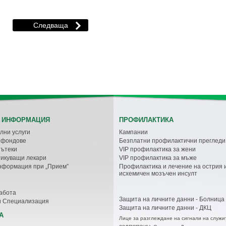
 ИНФОРМАЦИЯ
ПРОФИЛАКТИКА
лни услуги
Кампании
с фондове
Безплатни профилактични прегледи
пътеки
VIP профилактика за жени
икуващи лекари
VIP профилактика за мъже
нформация при „Прием”
Профилактика и лечение на острия 
исхемичен мозъчен инсулт
абота
Защита на личните данни - Болница
и Специализация
Защита на личните данни - ДКЦ
А
Лице за разглеждане на сигнали на служи