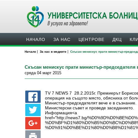
НАЧАЛО
ЗА НАС
ЦЕНТРОВЕ
ДКЦ
КЛ
|
|
Начало
За нас в медиите
Скъсан менискус прати министър-председ
Скъсан менискус прати министър-председателя 
сряда 04 март 2015
TV 7 NEWS 7 28.2.2015г. Премиерът Борисов 
операция на същото място, обясниха от болн
Министър-председателят вече е в съзнание. 
Министерски съвет и проведе заседанието.
Информация<a
href="http://news7.bg/%D0%9D%D0%
%D0%BF%D1%80%D0%B5%D0%BC%D0%B8
%D0%91%D0%BE%D1%80%D0%B8%D1%81%D0%BE%D0