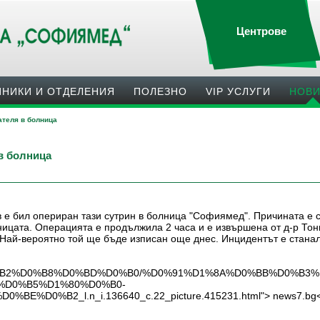
Центрове
ИНИКИ И ОТДЕЛЕНИЯ
ПОЛЕЗНO
VIP УСЛУГИ
НОВ
ателя в болница
в болница
е бил опериран тази сутрин в болница "Софиямед". Причината е с
ицата. Операцията е продължила 2 часа и е извършена от д-р Тони
Най-вероятно той ще бъде изписан още днес. Инцидентът е станал
BE%D0%B2%D0%B8%D0%BD%D0%B0/%D0%91%D1%8A%D0%BB%D0
%D0%B5%D1%80%D0%B0-
%B2_l.n_i.136640_c.22_picture.415231.html"> news7.bg</a> ht