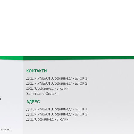
КОНТАКТИ
ДКЦ и УМБАЛ „Софиямед” - БЛОК 1
ДКЦ и УМБАЛ „Софиямед” - БЛОК 2
ДКЦ 'Софиямед' - Люлин
Запитване Онлайн
и
АДРЕС
ДКЦ и УМБАЛ „Софиямед” - БЛОК 1
ДКЦ и УМБАЛ „Софиямед” - БЛОК 2
ДКЦ 'Софиямед' - Люлин
тели по