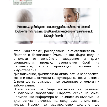
странични ефекти, роследяване на състоянието им.
Лектори в безплатното Училище ще бъдат водещи
онколози от лечебното заведение и други
специалисти, предвид увеличения брой на
пациентите, които провеждат таргетна и
имунотерапия.
Диетолечение, физическата активност на заболелите,
както и психологически консултации за тях и техните
близки ще се разискват при отделните онкологични
заболявания.
Всяка сесия ще бъде посветена на различно
онкологично заболяване. Първата сесия на 26-ти
ноември, ще информира за начините за съвременна
диагностика и лечение на карцинома на млечната
жлеза. Насоки за здравословно хранене ще