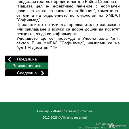
представи гост лектор диетолог д-р Райна Стоянова.
"Нашата цел е- ефективно лечение с нормален
начин на живот на онкологично болния", коментират
от екипа на отделението по онкология на УМБАЛ
"Софиямед".
Присъствието не изисква предварително записване
или заплащане и всички са добре дошли да посетят
лекциите, за да се информират.
Училището ще се провежда в Учебна зала №Т,
сектор Г на УМБАЛ "Софиямед", намиращ се на
бул.Т.М.Димитров" 16.
Болница УМБАЛ 'Софиямед' - София
2012-2026 © All rights reserved