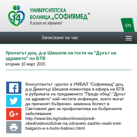
EN
Записване на час
Урологът доц. д-р Шишков на гости на "Духът на
здравето" по БТВ
вторник 10 март 2015
Консултантът -уролог в УМБАЛ "Софиямед" доц.
д-р Димитър Шишков коментира в ефира на БТВ
и рубриката на предавенето "Преди обед"-"Духът
на здравето" най-честите инфекции, които могат
да причинят бъбречно- каменна болест в
Световния ден за профилактика на бъбречните
заболявания.
http://www.btv.bg/video/shows/predi-
obed/videos/duhat-na-zdraveto-zashto-vseki-treti-
balgarin-e-s-bolni-babreci.html