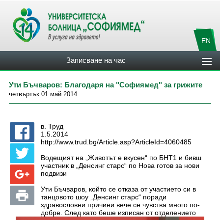
EN
Записване на час
Ути Бъчваров: Благодаря на "Софиямед" за грижите
четвъртък 01 май 2014
в. Труд
1.5.2014
http://www.trud.bg/Article.asp?ArticleId=4060485
Водещият на „Животът е вкусен“ по БНТ1 и бивш
участник в „Денсинг старс“ по Нова готов за нови
подвизи
Ути Бъчваров, който се отказа от участието си в
танцовото шоу „Денсинг старс“ поради
здравословни причини вече се чувства много по-
добре. След като беше изписан от отделението