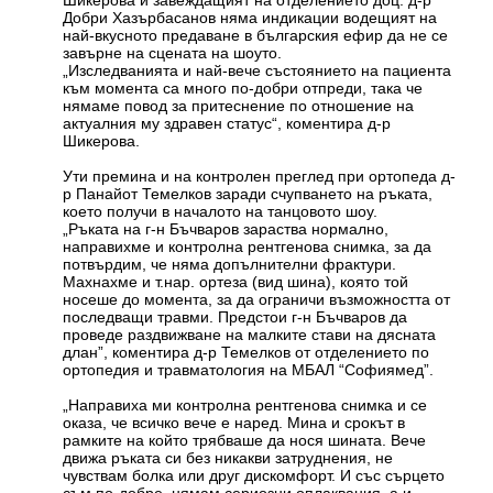
Шикерова и завеждащият на отделението доц. д-р
Добри Хазърбасанов няма индикации водещият на
най-вкусното предаване в българския ефир да не се
завърне на сцената на шоуто.
„Изследванията и най-вече състоянието на пациента
към момента са много по-добри отпреди, така че
нямаме повод за притеснение по отношение на
актуалния му здравен статус“, коментира д-р
Шикерова.
Ути премина и на контролен преглед при ортопеда д-
р Панайот Темелков заради счупването на ръката,
което получи в началото на танцовото шоу.
„Ръката на г-н Бъчваров зараства нормално,
направихме и контролна рентгенова снимка, за да
потвърдим, че няма допълнителни фрактури.
Махнахме и т.нар. ортеза (вид шина), която той
носеше до момента, за да ограничи възможността от
последващи травми. Предстои г-н Бъчваров да
проведе раздвижване на малките стави на дясната
длан”, коментира д-р Темелков от отделението по
ортопедия и травматология на МБАЛ “Софиямед”.
„Направиха ми контролна рентгенова снимка и се
оказа, че всичко вече е наред. Мина и срокът в
рамките на който трябваше да нося шината. Вече
движа ръката си без никакви затруднения, не
чувствам болка или друг дискомфорт. И със сърцето