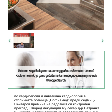
по кардиология и инвазивна кардиология в
столичната болница „Софиямед“ преди седмици
Бъчваров премина на редовния си контролен
преглед. Според лекуващия му лекар д-р Петранка