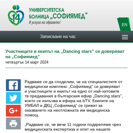
EN
Записване на час
Участниците и екипът на „Dancing stars“ се доверяват
на „Софиямед“
четвъртък 14 март 2024
Радваме се да споделим, че на специалистите от
медицински комплекс „Софиямед“ се доверяват
и участниците и екипът на едно от най-хитовите
тв предавания в българския ефир „Dancing stars”,
което се излъчва в ефира на bTV. Екипите на
УМБАЛ и ДКЦ „Софиямед“ се грижат за
оказването на неотложната им медицинска
помощ.
„Радваме се, че вече 11 години подкрепяме чрез
медицинската експертиза и опит на нашите