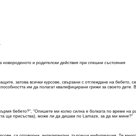
.
за новороденото и родителски действия при спешни състояния
щите, затова всички курсове, свързани с отглеждане на бебето, се
способността им да полагат квалифицирани грижи за своето дете. В
кърмя бебето?", "Опишете ми колко силна е болката по време на ра
та ще присъства), може ли да дишам no Lamaze, за да ми мине?"
сове, са отговорни, интелигентни, търсещи информация. Те много 