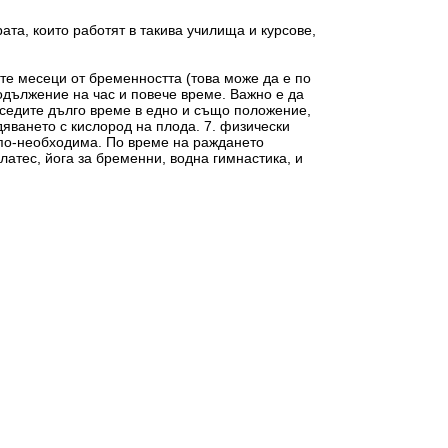
рата, които работят в такива училища и курсове,
ите месеци от бременността (това може да е по
родължение на час и повече време. Важно е да
а седите дълго време в едно и също положение,
яването с кислород на плода. 7. физически
и по-необходима. По време на раждането
латес, йога за бременни, водна гимнастика, и