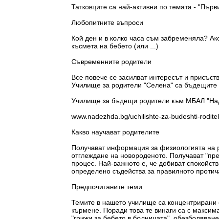
Татковците са най-активни по темата - "Първ
Любопитните въпроси
Кой ден и в колко часа съм забременяла? Ак
късмета на бебето (или ...)
Съвременните родители
Все повече се засилват интересът и присъств
Училище за родители "Селена" са бъдещите 
Училище за бъдещи родители към МБАЛ "На
www.nadezhda.bg/uchilishte-za-budeshti-rodite
Какво научават родителите
Получават информация за физиологията на ра
отглеждане на новороденото. Получават "пр
процес. Най-важното е, че добиват спокойст
определено съдейства за правилното протич
Предпочитаните теми
Темите в нашето училище са концентрирани о
кърмене. Поради това те винаги са с макси
"грижи за бебето в болницата", обезболяване