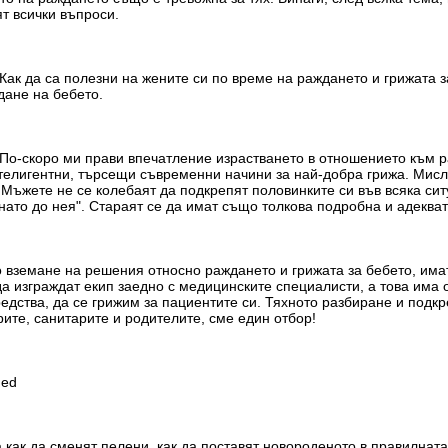
ят всички въпроси.
Как да са полезни на жените си по време на раждането и грижата з
дане на бебето.
. По-скоро ми прави впечатление израстването в отношението към 
интелигентни, търсещи съвременни начини за най-добра грижа. Мис
Мъжете не се колебаят да подкрепят половинките си във всяка ситуа
нато до нея". Стараят се да имат също толкова подробна и адекват
 вземане на решения относно раждането и грижата за бебето, има
а изграждат екип заедно с медицинските специалисти, а това има о
едства, да се грижим за пациентите си. Тяхното разбиране и подк
трите, санитарите и родителите, сме един отбор!
"
med
а как да сменят пелени, как да поставят новороденото в правилнат