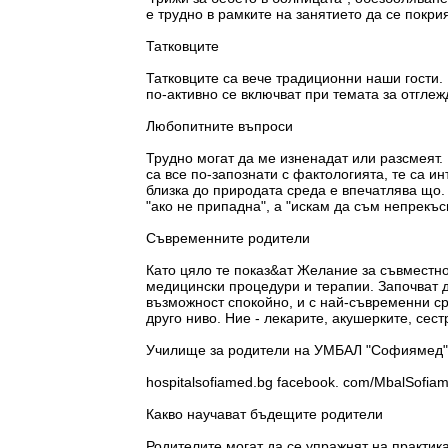
е трудно в рамките на занятието да се покри
Татковците
Татковците са вече традиционни наши гости. 
по-активно се включват при темата за отглеж
Любопитните въпроси
Трудно могат да ме изненадат или разсмеят
са все по-запознати с фактологията, те са 
близка до природата среда е впечатлява що. 
"ако не припадна", а "искам да съм непрекъс
Съвременните родители
Като цяло те показ&ат Желание за съвместно
медицински процедури и терапии. Започват д
възможност спокойно, и с най-съвременни ср
друго ниво. Ние - лекарите, акушерките, сес
Училище за родители на УМБАЛ "Софиямед
hospitalsofiamed.bg facebook. com/MbalSofia
Какво научават бъдещите родители
Родителите могат да се упражнят на практик