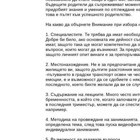
бъдещите родители да съпреживяват момент
придобият знания и умения по отглеждане на
това е пътят към успешното родителство.
На какво да обърнете Внимание при избора 
1. Специалистите. Те трябва да имат необх
Добре би било, ако основната им дейност съ
имат, защото така ще могат компетентно да 
въпроси, които могат да възникнат. За предп
защото личният опит винаги е за препоръчва
2. Местонахождение. Не е за предпочитане д
жилището ви, защото дългите разстояния мо
-пътуването в градски транспорт освен че ч
емоции, е и възможност да се сдобиете с няк
последното, което бихте желали да ви се слу
3. Съдържание на лекциите. Много често инт
бременността, в който сте, когато започвате
в последния триместър, можете да си спести
например.
4. Методика на провеждане на заниманията. 
определена тема, след това пуска видеофилм
индивидуални занимания.
5. Възможност да задавате въпроси.