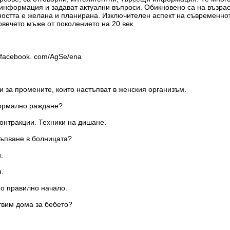
информация и задават актуални въпроси. Обикновено са на възраст
ността е желана и планирана. Изключителен аспект на съвременнот
овечето мъже от поколението на 20 век.
facebook. com/AgSe/ena
 и за промените, които настъпват в женския организъм.
 нормално раждане?
контракции. Техники на дишане.
стъпване в болницата?
.
я.
но правилно начало.
отвим дома за бебето?