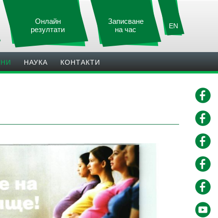
Онлайн
Записване
EN
резултати
на час
ИНИ
НАУКА
КОНТАКТИ