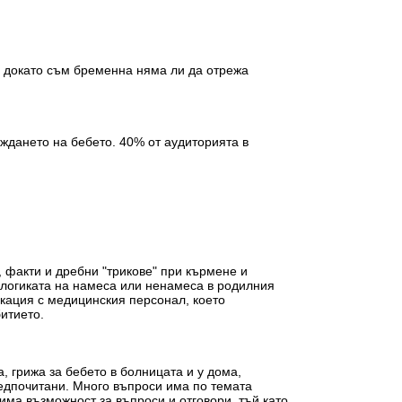
а, докато съм бременна няма ли да отрежа
еждането на бебето. 40% от аудиторията в
 факти и дребни "трикове" при кърмене и
 логиката на намеса или ненамеса в родилния
икация с медицинския персонал, което
итието.
 грижа за бебето в болницата и у дома,
редпочитани. Много въпроси има по темата
 има възможност за въпроси и отговори, тъй като