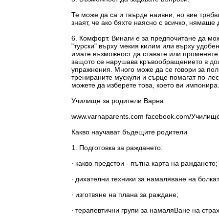
Те може да са и твърде наивни, но вие трябв
знаят, че ако бяхте наясно с всичко, нямаше
6. Комфорт. Винаги е за предпочитане да мо
"турски" върху мекия килим или върху удобе
имате възможност да ставате или променяте 
защото се нарушава кръвообращението в долн
упражнения. Много може да се говори за пол
тренираните мускули и сърце помагат по-лесн
можете да изберете това, което ви импонира
Училище за родители Варна
www.varnaparents.com facebook.com/Училищ
Какво научават бъдещите родители
1. Подготовка за раждането:
∙ какво предстои - пътна карта на раждането;
∙ дихателни техники за намаляване на болка
∙ изготвяне на плана за раждане;
∙ терапевтични групи за намаляВане на стра