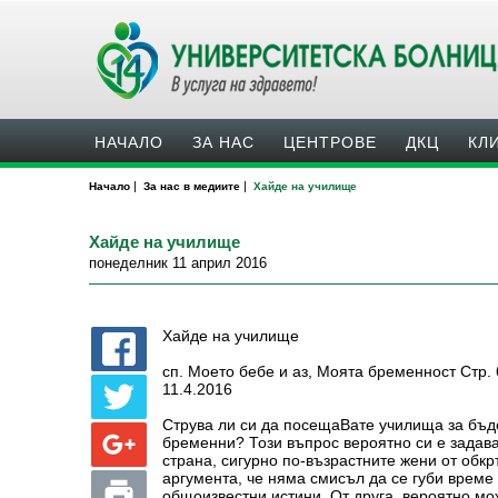
НАЧАЛО
ЗА НАС
ЦЕНТРОВЕ
ДКЦ
КЛ
|
|
Начало
За нас в медиите
Хайде на училище
Хайде на училище
понеделник 11 април 2016
Хайде на училище
сп. Моето бебе и аз, Моята бременност Стр. 6,
11.4.2016
Струва ли си да посещаВате училища за бъд
бременни? Този въпрос вероятно си е задав
страна, сигурно по-възрастните жени от обк
аргумента, че няма смисъл да се губи време
общоизвестни истини. От друга, вероятно мо