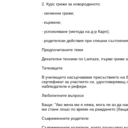
2. Курс грижи за новороденото:
∙ хигиенни грижи;
∙ кърмене;
∙ успокояване (метода на д-р Карп);
∙ родителски действия при спешни състояния
Предпочитаните теми
Дихателни техники no Lamaze, първи грижи 
Татковците
В училището насърчаваме присъствието на ба
сертификат за участието си, удостоверяващ 
наблюдатели и рефери.
Любопитните въпроси
Бащи: "Ако жена ми я няма, мога ли аз да на
ми стане лошо по време на раждането (баща
Съвременните родители
Съвременните родители, които посещават кур