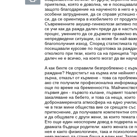
приятелка, която е доволна, че е посещава
защото благодарение на наученото в него е у
особени затруднения, да се справя успешно 
си, да се ориентира в изобилието от продукти
Съвременните акушер-гинеколози активно по
се учи как да ражда далеч преди да е настъп
процес, умението да се държите правилно във
непредвидени ситуации, са може би най-важн
благополучния изход. Според статистиката п
посещавали курсове по подготовка за раждан
отколкото при тези, които са на принципа "пр
далеч не е всичко, на което могат да ви нау
А как бихте се справили безпроблемно с кърм
раждане? Недостигът на кърма или нейният 
зърна, отказът от кърмене - това са проблеми
ако сте получили професионална информаци
още по време на бременността. Майчинствот
първия ден - първото къпане, първият тоалет
закаляване на бебето, и това са неща, които
добронамерената атмосфера на едно училищ
че в тези мини общества вие се срещате със
притеснение, да получавате компетентни отго
и да общувате с други жени, за които темата
Ето още един неоспорим довод в подкрепа на
двамата бъдещи родители: както жената се г
нея е както физиологичен, така и психологи
невъзможно да стане баща в един миг. Затов