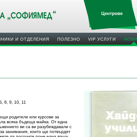
Центрове
ИНИКИ И ОТДЕЛЕНИЯ
ПОЛЕЗНO
VIP УСЛУГИ
НОВ
 8, 9, 10, 11
ещи родители или курсове за
ала всяка бъдеща майка. От една
ръжението ви са ви разубеждавали с
 за занимания, които ще потвърдят
жете да посочите поне една ваша