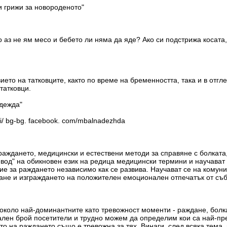
и грижи за новороденото"
о аз не ям месо и бебето ли няма да яде? Ако си подстрижа косат
ието на татковците, както по време на бременността, така и в отгл
татковци.
дежда"
li/ bg-bg. facebook. com/mbalnadezhda
ждането, медицински и естествени методи за справяне с болката,
евод" на обикновен език на редица медицински термини и научават
вие за раждането независимо как се развива. Научават се на комун
ане и изграждането на положителен емоционален отпечатък от съб
коло най-доминантните като тревожност моменти - раждане, болка,
мален брой посетители и трудно можем да определим кои са най-п
то на раждането също е тревожна за тях. Винаги, след всяка тема,