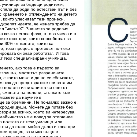
ла училище за бъдещи родители,
спяла да роди по естествен път и без
с храненето и отглеждането на детето
, които улесняват тези проиеси.
дкрепят идеята, че жената трябва да
ил "часът X". Знанията за родовия
 всяка негова фаза, в това число и в
ите фактори, които способстват за
ри 80% от жените, които са
е, този процес е протекъл по-леко
иродата си знае работата". И това
чат тези специализирани училища.
енето, ако това е първото ви
излишък, маститът, разранените
, с които може и да не се сблъскате,
я как да предотвратите появата им
о поставя изпитанията си още от
, смяната на пелени, стъпките към
 можете да научите в
е за бременни. Не по-малко важно е,
 сродни души. Можете да питате без
вори за всичко, което ви интересува,
 майчинство не е повод за отегчение.
 ползата от тези училища и за
отви да стане майка дълго и това при
чески процес, за мъжа също е
а тези училища са възможност