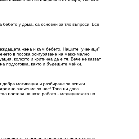
а бебето у дома, са основни за тях въпроси. Все
раждащата жена и към бебето. Нашите "ученици"
ленето в посока осигуряване на максимално
ция, колкото и критична да е тя. Вече не казват
на подготовка, както и бъдещите майки.
т добра мотивация и разбиране за всички
громно значение за нас! Това ни дава
репа поставя нашата работа - медицинската на
а позиция за кърмене и оригване след хранене,