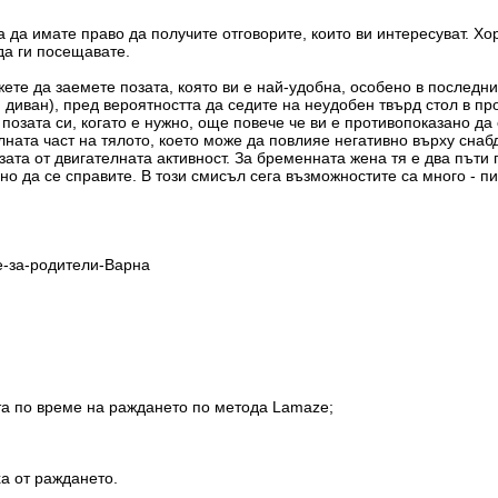
а да имате право да получите отговорите, които ви интересуват. Хо
 да ги посещавате.
жете да заемете позата, която ви е най-удобна, особено в последн
н диван), пред вероятността да седите на неудобен твърд стол в п
позата си, когато е нужно, още повече че ви е противопоказано д
ата част на тялото, което може да повлияе негативно върху снабд
зата от двигателната активност. За бременната жена тя е два път
о да се справите. В този смисъл сега възможностите са много - пи
.
е-за-родители-Варна
та по време на раждането по метода Lamaze;
ха от раждането.