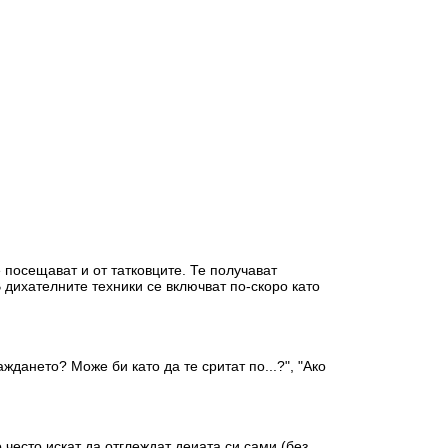
 посещават и от татковците. Те получават
 дихателните техники се включват по-скоро като
ждането? Може би като да те сритат по...?", "Ако
често искат да отглеждат деиата си сами (без