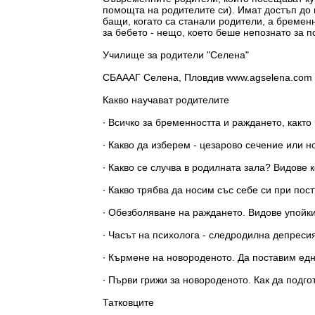
помощта на родителите си). Имат достъп до 
бащи, когато са станали родители, а бремен
за бебето - нещо, което беше непознато за п
Училище за родители "Селена"
СБАААГ Селена, Пловдив www.agselena.com 
Какво научават родителите
∙ Всичко за бременността и раждането, както
∙ Какво да изберем - цезарово сечение или
∙ Какво се случва в родилната зала? Видове 
∙ Какво трябва да носим със себе си при по
∙ Обезболяване на раждането. Видове упойки
∙ Часът на психолога - следродилна депреси
∙ Кърмене на новороденото. Да поставим ед
∙ Първи грижи за новороденото. Как да подг
Татковците