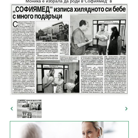
Моника e избрала да роди в"Софиямед" в