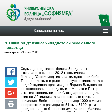
EN
Записване на час
"СОФИЯМЕД" изписа хилядното си бебе с много
подаръци
четвъртък 21 май 2015
Седмица след катоотбеляза 3 години от
откриването си през 2012 г. столичната
болница"Софиямед" изписа хилядното си бебе.
То е проплакало в ръцете наакушер-гинеколога с
над 40-годишна практика д-р Дарина Владова по
естественначин, а родителите Моника и Петър
изказват специалните си благодарности нацелия
екип на АГ клиниката за положените грижи и
внимание. Бебето с пореденномер 1000 е момче,
с перфектните размери от 51 см и 3190 гр., и
носидостойното българскo име Калоян. Mайката