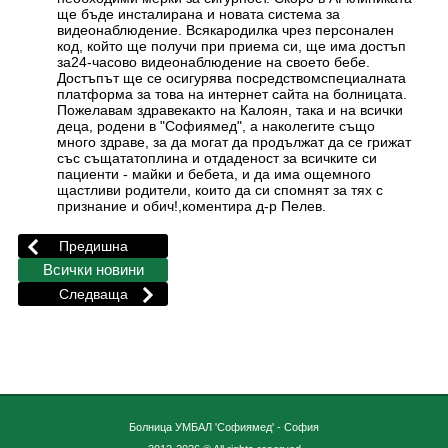
ще бъде инсталирана и новата система за
видеонаблюдение. Всякародилка чрез персонален
код, който ще получи при приема си, ще има достъп
за24-часово видеонаблюдение на своето бебе.
Достъпът ще се осигурява посредствомспециалната
платформа за това на интернет сайта на болницата.
Пожелавам здравекакто на Калоян, така и на всички
деца, родени в "Софиямед", а наколегите също
много здраве, за да могат да продължат да се грижат
със същататоплина и отдаденост за всичките си
пациенти - майки и бебета, и да има ощемного
щастливи родители, които да си спомнят за тях с
признание и обич!,коментира д-р Пелев.
Болница УМБАЛ 'Софиямед' - София