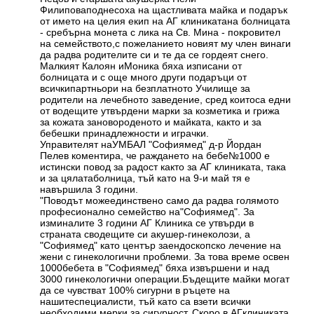
Филиповаподнесоха на щастливата майка и подарък
от името на целия екип на АГ клиникатана болницата
- сребърна монета с лика на Св. Мина - покровител
на семейството,с пожеланието новият му член винаги
да радва родителите си и те да се гордеят снего.
Малкият Калоян иМоника бяха изписани от
болницата и с още много други подаръци от
всичкипартньори на безплатното Училище за
родители на лечебното заведение, сред коитоса едни
от водещите утвърдени марки за козметика и грижа
за кожата зановороденото и майката, както и за
бебешки принадлежности и играчки.
Управителят наУМБАЛ "Софиямед" д-р Йордан
Пелев коментира, че раждането на бебе№1000 е
истински повод за радост както за АГ клиниката, така
и за цялатаболница, тъй като на 9-и май тя е
навършила 3 години.
"Поводът можеединствено само да радва голямото
професионално семейство на"Софиямед". За
изминалите 3 години АГ Клиника се утвърди в
страната сводещите си акушер-гинеколози, а
"Софиямед" като център заендоскопско лечение на
жени с гинекологични проблеми. За това време освен
1000бебета в "Софиямед" бяха извършени и над
3000 гинекологични операции.Бъдещите майки могат
да се чувстват 100% сигурни в ръцете на
нашитеспециалисти, тъй като са взети всички
необходими мерки за сигурност. Скоро в АГклиниката