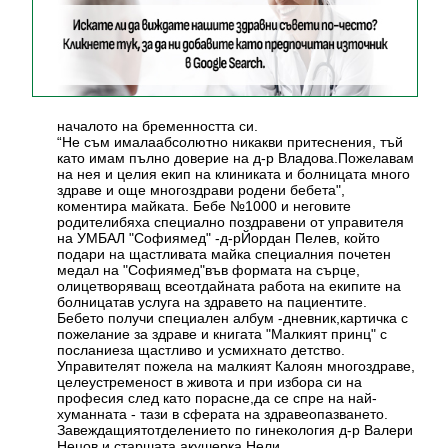
началото на бременността си.
“Не съм ималаабсолютно никакви притеснения, тъй
като имам пълно доверие на д-р Владова.Пожелавам
на нея и целия екип на клиниката и болницата много
здраве и още многоздрави родени бебета",
коментира майката. Бебе №1000 и неговите
родителибяха специално поздравени от управителя
на УМБАЛ "Софиямед" -д-рЙордан Пелев, който
подари на щастливата майка специалния почетен
медал на "Софиямед"във формата на сърце,
олицетворяващ всеотдайната работа на екипите на
болницатав услуга на здравето на пациентите.
Бебето получи специален албум -дневник,картичка с
пожелание за здраве и книгата "Малкият принц" с
посланиеза щастливо и усмихнато детство.
Управителят пожела на малкият Калоян многоздраве,
целеустременост в живота и при избора си на
професия след като порасне,да се спре на най-
хуманната - тази в сферата на здравеопазването.
Завеждащиятотделението по гинекология д-р Валери
Нецов и старшата акушерка Нели