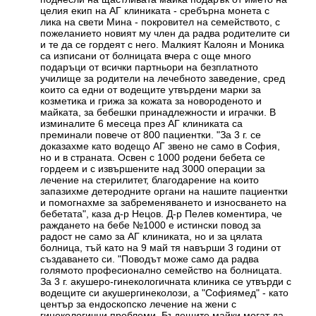
целия екип на АГ клиниката - сребърна монета с
лика на свети Мина - покровител на семейството, с
пожеланието новият му член да радва родителите си
и те да се гордеят с него. Малкият Калоян и Моника
са изписани от болницата вчера с още много
подаръци от всички партньори на безплатното
училище за родители на лечебното заведение, сред
които са едни от водещите утвърдени марки за
козметика и грижа за кожата за новороденото и
майката, за бебешки принадлежности и играчки. В
изминалите 6 месеца през АГ клиниката са
преминали повече от 800 пациентки. "За 3 г. се
доказахме като водещо АГ звено не само в София,
но и в страната. Освен с 1000 родени бебета се
гордеем и с извършените над 3000 операции за
лечение на стерилитет, благодарение на които
запазихме детеродните органи на нашите пациентки
и помогнахме за забременяването и износването на
бебетата", каза д-р Нецов. Д-р Пелев коментира, че
раждането на бебе №1000 е истински повод за
радост не само за АГ клиниката, но и за цялата
болница, тъй като на 9 май тя навърши 3 години от
създаването си. "Поводът може само да радва
голямото професионално семейство на болницата.
За 3 г. акушеро-гинекологичната клиника се утвърди с
водещите си акушергинеколози, а "Софиямед" - като
център за ендоскопско лечение на жени с
гинекологични проблеми. Бъдещите майки могат да