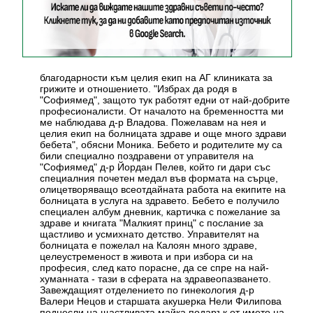
благодарности към целия екип на АГ клиниката за
грижите и отношението. "Избрах да родя в
"Софиямед", защото тук работят едни от най-добрите
професионалисти. От началото на бременността ми
ме наблюдава д-р Владова. Пожелавам на нея и
целия екип на болницата здраве и още много здрави
бебета", обясни Моника. Бебето и родителите му са
били специално поздравени от управителя на
"Софиямед" д-р Йордан Пелев, който ги дари със
специалния почетен медал във формата на сърце,
олицетворяващо всеотдайната работа на екипите на
болницата в услуга на здравето. Бебето е получило
специален албум дневник, картичка с пожелание за
здраве и книгата "Малкият принц" с послание за
щастливо и усмихнато детство. Управителят на
болницата е пожелал на Калоян много здраве,
целеустременост в живота и при избора си на
професия, след като порасне, да се спре на най-
хуманната - тази в сферата на здравеопазването.
Завеждащият отделението по гинекология д-р
Валери Нецов и старшата акушерка Нели Филипова
поднесли на щастливата майка подарък от името на