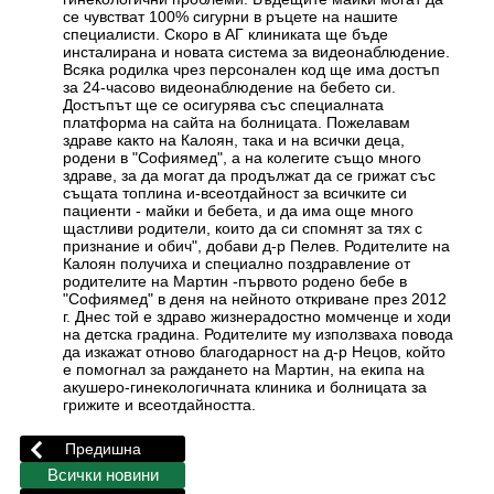
се чувстват 100% сигурни в ръцете на нашите
специалисти. Скоро в АГ клиниката ще бъде
инсталирана и новата система за видеонаблюдение.
Всяка родилка чрез персонален код ще има достъп
за 24-часово видеонаблюдение на бебето си.
Достъпът ще се осигурява със специалната
платформа на сайта на болницата. Пожелавам
здраве както на Калоян, така и на всички деца,
родени в "Софиямед", а на колегите също много
здраве, за да могат да продължат да се грижат със
същата топлина и-всеотдайност за всичките си
пациенти - майки и бебета, и да има още много
щастливи родители, които да си спомнят за тях с
признание и обич", добави д-р Пелев. Родителите на
Калоян получиха и специално поздравление от
родителите на Мартин -първото родено бебе в
"Софиямед" в деня на нейното откриване през 2012
г. Днес той е здраво жизнерадостно момченце и ходи
на детска градина. Родителите му използваха повода
да изкажат отново благодарност на д-р Нецов, който
е помогнал за раждането на Мартин, на екипа на
акушеро-гинекологичната клиника и болницата за
грижите и всеотдайността.