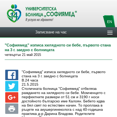
EN
Записване на час
"Софиямед" изписа хилядното си бебе, първото стана
на 3 г. заедно с болницата
четвъртък 21 май 2015
"Софиямед" изписа хилядното си бебе, първото
стана на 3 г. заедно с болницата
В.24 часа
21.5.2015
Столичната болница "Софиямед" отбеляза
раждането на хилядното си бебе. Момченцето с
перфектните размери от 51 см и 3190 г носи
достойното българско име Калоян. Бебето идва
на бял свят по естествен начин. То проплака в
ръцете на акушергинеколога с над 40-годишна
практика д-р Дарина Владова. Родителите