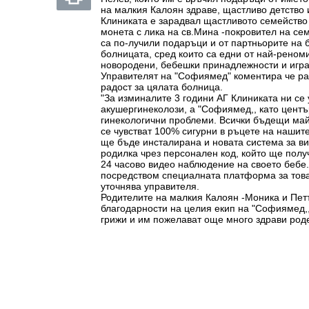
на малкия Калоян здраве, щастливо детство 
Клиниката е зарадвал щастливото семейство
монета с лика на св.Мина -покровител на се
са по-лучили подаръци и от партньорите на
болницата, сред които са едни от най-реном
новородени, бебешки принадлежности и игра
Управителят на "Софиямед" коментира че р
радост за цялата болница.
"За изминалите 3 години АГ Клиниката ни се
акушергинеколози, а "Софиямед,, като центъ
гинекологични проблеми. Всички бъдещи май
се чувстват 100% сигурни в ръцете на нашит
ще бъде инсталирана и новата система за в
родилка чрез персонален код, който ще полу
24 часово видео наблюдение на своето бебе.
посредством специалната платформа за това
уточнява управителя.
Родителите на малкия Калоян -Моника и Пет
благодарности на целия екип на "Софиямед,
грижи и им пожелават още много здрави род