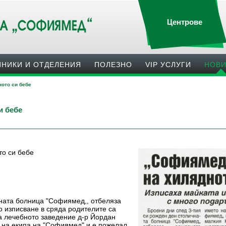
Центрове
ИНИКИ И ОТДЕЛЕНИЯ
ПОЛЕЗНO
VIP УСЛУГИ
НОВ
ото си бебе
и бебе
то си бебе
и
чната болница "Софиямед,, отбеляза
о изписване в сряда родителите са
а лечебното заведение д-р Йордан
о на екипа на "Софиямед" и е пожелал