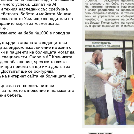
и много успехи. Екипът на АГ
 и техния наследник със сребърна
мейството. Бебето и майката Моника
 безплатното Училище за родители на
ираните марки за козметика за
чки.
аждането на бебе №1000 е повод за
 утвърди в страната с водещите си
р за ендоскопско лечение на жени с
ки и пациенти на болницата могат да
е специалисти. Скоро в АГ Клиниката
идеонаблюдение, чрез която всяка
чи при приема си ще има достъп за
 Достъпът ще се осигурява
 на интернет сайта на болницата ни",
ър изказват специалните си
, за топлото отношение и положените
ени бебета.