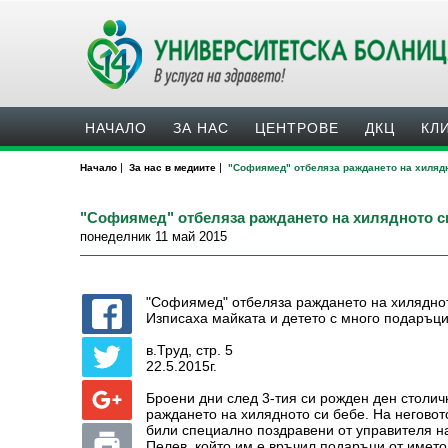
НАЧАЛО
ЗА НАС
ЦЕНТРОВЕ
ДКЦ
КЛ
|
|
Начало
За нас в медиите
"Софиямед" отбеляза раждането на хилядн
"Софиямед" отбеляза раждането на хилядното с
понеделник 11 май 2015
"Софиямед" отбеляза раждането на хилядно
Изписаха майката и детето с много подаръц
в.Труд, стр. 5
22.5.2015г.
Броени дни след 3-тия си рожден ден столи
раждането на хилядното си бебе. На неговот
били специално поздравени от управителя н
Пелев, който им е връчил подаръци от имет