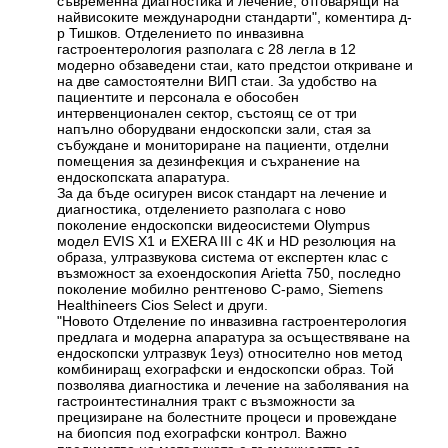
съвременна диагностика и лечение, отговарящи на
найвисоките международни стандарти", коментира д-
р Тишков. Отделението по инвазивна
гастроентерология разполага с 28 легла в 12
модерно обзаведени стаи, като предстои откриване и
на две самостоятелни ВИП стаи. За удобство на
пациентите и персонала е обособен
интервенционален сектор, състоящ се от три
напълно оборудвани ендоскопски зали, стая за
събуждане и мониториране на пациенти, отделни
помещения за дезинфекция и съхранение на
ендоскопската апаратура.
За да бъде осигурен висок стандарт на лечение и
диагностика, отделението разполага с ново
поколение ендоскопски видеосистеми Olympus
модел EVIS Х1 и EXERA III с 4К и HD резолюция на
образа, ултразвукова система от експертен клас с
възможност за ехоендоскопия Arietta 750, последно
поколение мобилно рентгеново С-рамо, Siemens
Healthineers Cios Select и други.
"Новото Отделение по инвазивна гастроентерология
предлага и модерна апаратура за осъществяване на
ендоскопски ултразвук 1еуз) относително нов метод
комбиниращ ехографски и ендоскопски образ. Той
позволява диагностика и лечение на заболявания на
гастроинтестиналния тракт с възможности за
прецизиране на болестните процеси и провеждане
на биопсия под ехографски контрол. Важно