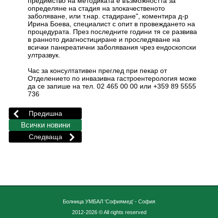
предимство на методиката е възможността за
определяне на стадия на злокачественото
заболяване, или т.нар. стадиране", коментира д-р
Ирина Боева, специалист с опит в провеждането на
процедурата. През последните години тя се развива
в ранното диагностициране и проследяване на
всички панкреатични заболявания чрез ендоскопски
ултразвук.
Час за консултативен преглед при пекар от
Отделението по инвазивна гастроентерология може
да се запише на тел. 02 465 00 00 или +359 89 5555
736
Болница УМБАЛ 'Софиямед' - София
2012-2026 © All rights reserved