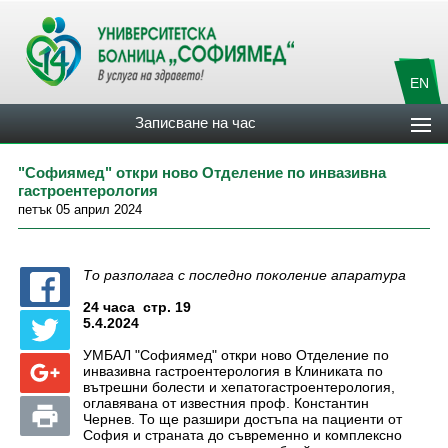
EN
Записване на час
"Софиямед" откри ново Отделение по инвазивна
гастроентерология
петък 05 април 2024
То разполага с последно поколение апаратура
24 часа стр. 19
5.4.2024
УМБАЛ "Софиямед" откри ново Отделение по
инвазивна гастроентерология в Клиниката по
вътрешни болести и хепатогастроентерология,
оглавявана от известния проф. Константин
Чернев. То ще разшири достъпа на пациенти от
София и страната до съвременно и комплексно