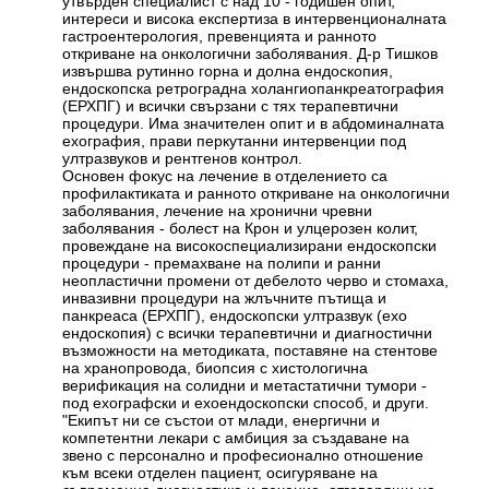
утвърден специалист с над 10 - годишен опит,
интереси и висока експертиза в интервенционалната
гастроентерология, превенцията и ранното
откриване на онкологични заболявания. Д-р Тишков
извършва рутинно горна и долна ендоскопия,
ендоскопска ретроградна холангиопанкреатография
(ЕРХПГ) и всички свързани с тях терапевтични
процедури. Има значителен опит и в абдоминалната
ехография, прави перкутанни интервенции под
ултразвуков и рентгенов контрол.
Основен фокус на лечение в отделението са
профилактиката и ранното откриване на онкологични
заболявания, лечение на хронични чревни
заболявания - болест на Крон и улцерозен колит,
провеждане на високоспециализирани ендоскопски
процедури - премахване на полипи и ранни
неопластични промени от дебелото черво и стомаха,
инвазивни процедури на жлъчните пътища и
панкреаса (ЕРХПГ), ендоскопски ултразвук (ехо
ендоскопия) с всички терапевтични и диагностични
възможности на методиката, поставяне на стентове
на хранопровода, биопсия с хистологична
верификация на солидни и метастатични тумори -
под ехографски и ехоендоскопски способ, и други.
"Екипът ни се състои от млади, енергични и
компетентни лекари с амбиция за създаване на
звено с персонално и професионално отношение
към всеки отделен пациент, осигуряване на