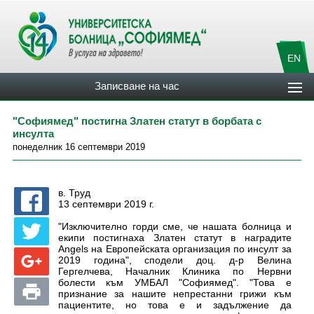
EN
Записване на час
"Софиямед" постигна Златен статут в борбата с
инсулта
понеделник 16 септември 2019
в. Труд
13 септември 2019 г.
"Изключително горди сме, че нашата болница и
екипи постигнаха Златен статут в наградите
Angels на Европейската организация по инсулт за
2019 година", сподели доц. д-р Велина
Гергелчева, Началник Клиника по Нервни
болести към УМБАЛ "Софиямед". "Това е
признание за нашите непрестанни грижи към
пациентите, но това е и задължение да