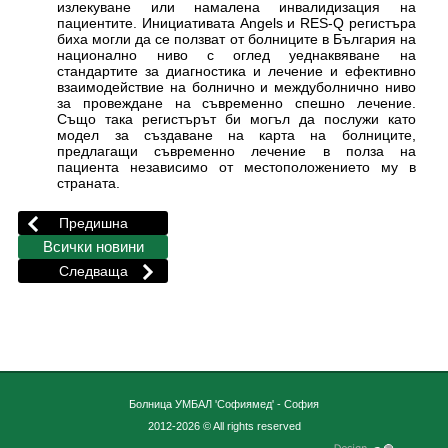
излекуване или намалена инвалидизация на
пациентите. Инициативата Angels и RES-Q регистъра
биха могли да се ползват от болниците в България на
национално ниво с оглед уеднаквяване на
стандартите за диагностика и лечение и ефективно
взаимодействие на болнично и междуболнично ниво
за провеждане на съвременно спешно лечение.
Също така регистърът би могъл да послужи като
модел за създаване на карта на болниците,
предлагащи съвременно лечение в полза на
пациента независимо от местоположението му в
страната.
Болница УМБАЛ 'Софиямед' - София
2012-2026 © All rights reserved