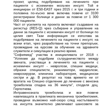
проект, целящ подобряване на лечението при
пациенти с исхемичен мозъчен инсулт. Той е
иницииран от ES0-EAST през 2015 г. и три години и
половина по-късно вече включва повече от 3100
регистрирани болници и данни за повече от 1 300
000 пациенти.
Част от усилията на проекта включват създаване на
регистър (RES-Q) чрез събиране и управление на
данни за пациенти с исхемичен инсулт от болници по
целия свят. Тази информация се използва за
подобряване на лечението на пациенти с инсулт, на
всеки етап, чрез разработване на точни препоръки,
провеждане на курсове за обучение на здравните
служители и симулации в реално време.
"Софиямед" участва в инициативата от 2018 г.
"Успяхме да подобрим сътрудничеството между
звената, участващи в лечението на пациенти с
исхемичен инсулт - невролози, спешни медици,
образни специалисти, реаниматори, кардиолози,
неврохирурзи, клинична лаборатория, медицински
сестри и др. В резултат на това времето ни от
вратата на Спешно отделение до лечение с венозна
тромболиза спадна на 36 минути", споделя доц.
Гергелчева.
Интравенозната тромболиза и все повече
навлизащата в практиката механична тромбектомия,
проведени възможно най-скоро след настъпването
на инсулта значително увеличават шансовете за