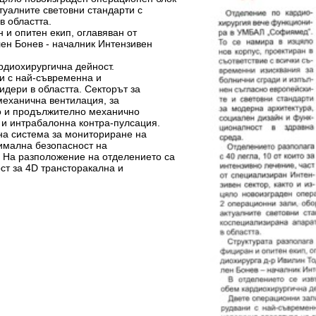
туалните световни стандарти с
в областта.
 и опитен екип, оглавяван от
лен Бонев - началник Интензивен
рдиохирургична дейност.
ни с най-съвременна и
идери в областта. Секторът за
механична вентилация, за
о и продължително механично
и интрабалонна контра-пулсация.
на система за мониториране на
симална безопасност на
 На разположение на отделението са
т за 4D трансторакална и