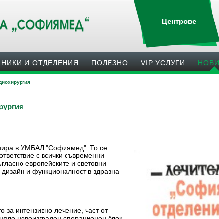
Центрове
ИНИКИ И ОТДЕЛЕНИЯ
ПОЛЕЗНO
VIP УСЛУГИ
НОВ
диохирургия
рургия
нира в УМБАЛ "Софиямед". То се
ъответствие с всички съвременни
ъгласно европейските и световни
н дизайн и функционалност в здравна
то за интензивно лечение, част от
зцяло новоизграден операционен блок