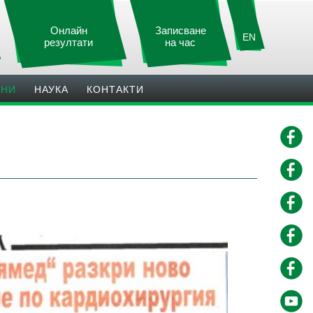
Онлайн
Записване
EN
резултати
на час
ИНИ
НАУКА
КОНТАКТИ