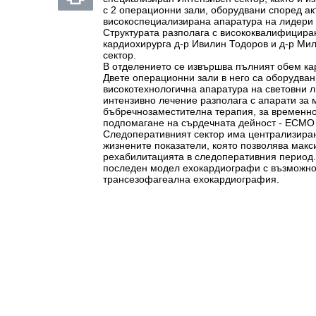
с 2 операционни зали, оборудвани според ак
високоспециализирана апаратура на лидери 
Структурата разполага с висококвалифициран
кардиохирурга д-р Ивилин Тодоров и д-р Ми
сектор.
В отделението се извършва пълният обем ка
Двете операционни зали в него са оборудва
високотехнологична апаратура на световни л
интензивно лечение разполага с апарати за 
бъбречнозаместителна терапия, за временн
подпомагане на сърдечната дейност - ЕСМО 
Следоперативният сектор има централизира
жизнените показатели, която позволява мак
рехабилитацията в следоперативния период.
последен модел ехокардиографи с възможнос
трансезофагеална ехокардиография.