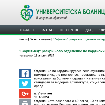
НАЧАЛО
ЗА НАС
ЦЕНТРОВЕ
ДКЦ
КЛ
|
|
Начало
За нас в медиите
"Софиямед" разкри ново отделение по кар
"Софиямед" разкри ново отделение по кардиохи
четвъртък 11 април 2024
Отделение по кардиохирургия вече функцио
намира в изцяло нов корпус, проектиран в с
изисквания за болнични сгради и изпълнен с
стандарти за модерна архитектура, социале
среда.
в. Лечител
11.4.2024
Отделението разполага с 40 легла, 10 от кои
специализиран Интензивен сектор, както и и