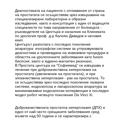
Диагностиката на пациенти с оплаквания от страна
на простатата се осъществява чрез извършване на
специализирани лабораторни и образни
изследвания, както и консултация с един от водещите
специалисти по това направление от болницата -
ръководителя на Центъра и началник на Клиниката
по урология проф. д-р Калоян Давидов и неговия
екип.
Центърът разполага с последно поколение
апаратура: ехографски системи за ултразвуковата
диагностика и провеждане на инвазивни процедури в
областта на урологичните заболявания като fusion
биопсия, както и ядрено-магнитен резонанс.
В Простата центъра на "Софиямед" се извършва и
лечение при доброкачествена хиперплазия на
простатата (увеличение на простатата), и при
злокачествена хиперплазия - рак на простатата. То
се осъществява чрез последно поколение лазерни
системи, ендоскопска и лапароскопска апаратура за
миниинвазивни ендоскопски интервенции и последен
модел робот четвърто поколение Da Vinci Xi.
Доброкачествената простатна хиперплазия (ДПХ) е
едно от най-често срещаните заболявания сред
мъжете над 50 години и се характеризира с