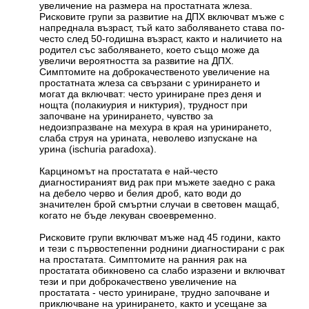
увеличение на размера на простатната жлеза.
Рисковите групи за развитие на ДПХ включват мъже с
напреднала възраст, тъй като заболяването става по-
често след 50-годишна възраст, както и наличието на
родител със заболяването, което също може да
увеличи вероятността за развитие на ДПХ.
Симптомите на доброкачественото увеличение на
простатната жлеза са свързани с уринирането и
могат да включват: често уриниране през деня и
нощта (полакиурия и никтурия), трудност при
започване на уринирането, чувство за
недоизпразване на мехура в края на уринирането,
слаба струя на урината, неволево изпускане на
урина (ischuria paradoxa).
Карциномът на простатата е най-често
диагностираният вид рак при мъжете заедно с рака
на дебело черво и белия дроб, като води до
значителен брой смъртни случаи в световен мащаб,
когато не бъде лекуван своевременно.
Рисковите групи включват мъже над 45 години, както
и тези с първостепенни роднини диагностирани с рак
на простатата. Симптомите на ранния рак на
простатата обикновено са слабо изразени и включват
тези и при доброкачествено увеличение на
простатата - често уриниране, трудно започване и
приключване на уринирането, както и усещане за