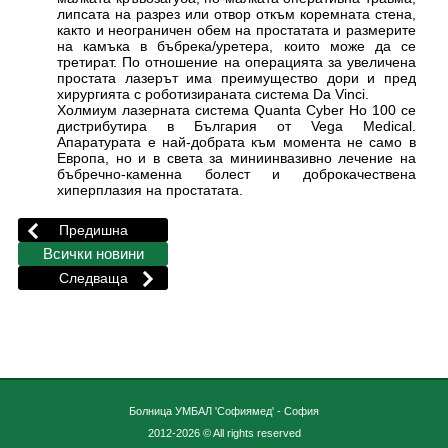
липсата на разрез или отвор откъм коремната стена,
както и неограничен обем на простатата и размерите
на камъка в бъбрека/уретера, които може да се
третират. По отношение на операцията за увеличена
простата лазерът има преимущество дори и пред
хирургията с роботизираната система Da Vinci.
Холмиум лазерната система Quanta Cyber Ho 100 се
дистрибутира в България от Vega Medical.
Апаратурата е най-добрата към момента не само в
Европа, но и в света за миниинвазивно лечение на
бъбречно-каменна болест и доброкачествена
хиперплазия на простатата.
Болница УМБАЛ 'Софиямед' - София
2012-2026 © All rights reserved