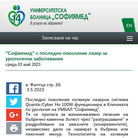
EN
Записване на час
"Софиямед" с последно поколение лазер за
урологични заболявания
сряда 03 май 2023
в. Филтър стр. 66
3.5.2023
Последно поколение холмиум лазерна система
Quanta-Cyber Ho 100W функционира в Клиниката
по урология на УМБАЛ "Софиямед".
Тя се прилага за миниинвазивно лечение на
бъбречно-каменна болест чрез "разпрашаване" и
раздробяване на камъните (конкрементите),
независимо дали се намират в бъбрека или
пикочния мехур. Технологията на холмиум