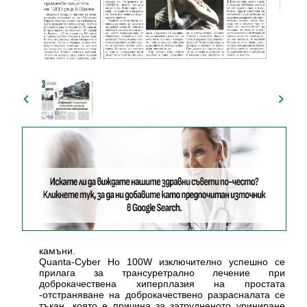
камъни.
Quanta-Cyber Ho 100W изключително успешно се
прилага за трансуретрално лечение при
доброкачествена хиперплазия на простата
-отстраняване на доброкачествено разрасналата се
тъкан, която е причина за затрудненото уриниране