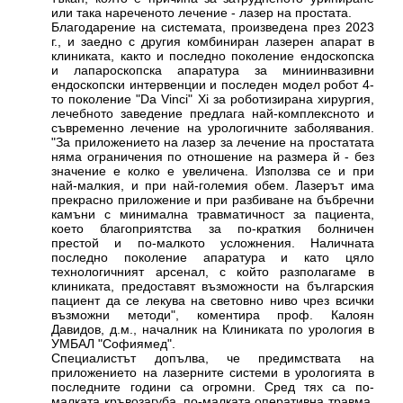
или така нареченото лечение - лазер на простата.
Благодарение на системата, произведена през 2023
г., и заедно с другия комбиниран лазерен апарат в
клиниката, както и последно поколение ендоскопска
и лапароскопска апаратура за миниинвазивни
ендоскопски интервенции и последен модел робот 4-
то поколение "Da Vinci" Xi за роботизирана хирургия,
лечебното заведение предлага най-комплексното и
съвременно лечение на урологичните заболявания.
"За приложението на лазер за лечение на простатата
няма ограничения по отношение на размера й - без
значение е колко е увеличена. Използва се и при
най-малкия, и при най-големия обем. Лазерът има
прекрасно приложение и при разбиване на бъбречни
камъни с минимална травматичност за пациента,
което благоприятства за по-краткия болничен
престой и по-малкото усложнения. Наличната
последно поколение апаратура и като цяло
технологичният арсенал, с който разполагаме в
клиниката, предоставят възможности на българския
пациент да се лекува на световно ниво чрез всички
възможни методи", коментира проф. Калоян
Давидов, д.м., началник на Клиниката по урология в
УМБАЛ "Софиямед".
Специалистът допълва, че предимствата на
приложението на лазерните системи в урологията в
последните години са огромни. Сред тях са по-
малката кръвозагуба, по-малката оперативна травма,