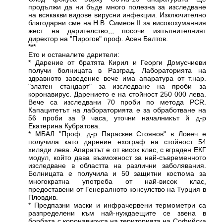
продължи да ни бъде много полезна за изследване
на всякакви видове вирусни инфекции. Изключително
благодарни сме на Н.В. Симеон II за високохуманния
жест на дарителство,,, посочи изпълнителният
директор на "Пирогов" проф. Асен Балтов.
***
Ето и останалите дарители:
* Дарение от братята Кирил и Георги Домусчиеви
получи болницата в Разград. Лабораторията на
здравното заведение вече има апаратура от т.нар.
"златен стандарт" за изследване на проби за
коронавирус. Дарението е на стойност 250 000 лева.
Вече са изследвани 70 проби по метода PCR.
Капацитетът на лабораторията е за обработване на
56 проби за 9 часа, уточни началникът й д-р
Екатерина Кубратова.
* МБАЛ "Проф. д-р Параскев Стоянов" в Ловеч е
получила като дарение ехограф на стойност 54
хиляди лева. Апаратът е от висок клас, с вграден ЕКГ
модул, който дава възможност за най-съвременното
изследване в областта на различни заболявания.
Болницата е получила и 50 защитни костюма за
многократна употреба от най-висок клас,
предоставени от Генералното консулство на Турция в
Пловдив.
* Предпазни маски и инфрачервени термометри са
разпределени към най-нуждаещите се звена в
борбата с коронавируса на територията на Софийска