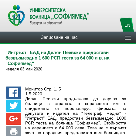
EN
Записване на час
"Интръст" ЕАД на Делян Пеевски предостави
безвъзмездно 1 600 РСR теста за 64 000 л в. на
"Софиямед"
неделя 03 май 2020
Монитор Стр. 1, 5
1.5.2020
Делян Пеевски продължава да дарява за
болници в страната в справянето им с
епидемията от коронавирус. фирмата на
депутата и издател на "Телеграф медиа" -
"Интръст" ЕАД, предостави безвъзмездно 1600
PCR теста на болница "Софиямед". Стойността
на дарението е 64 000 лева. Това не е първият
жест на народния представител към болницата.