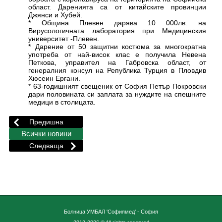
област. Даренията са от китайските провинции
Джянси и Хубей.
* Община Плевен дарява 10 000лв. на
Вирусологичната лаборатория при Медицинския
университет -Плевен.
* Дарение от 50 защитни костюма за многократна
употреба от най-висок клас е получила Невена
Петкова, управител на Габровска област, от
генералния консул на Република Турция в Пловдив
Хюсеин Ергани.
* 63-годишният свещеник от София Петър Покровски
дари половината си заплата за нуждите на спешните
медици в столицата.
Болница УМБАЛ 'Софиямед' - София