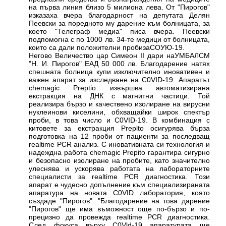
на първа линия близо 5 милиона лева. От "Пирогов"
изказаха вчера благодарност на депутата Делян
Пеевски за поредното му дарение към болницата, за
което "Телеграф медиа" писа вчера. Пеевски
подпомогна с по 1000 лв. 34-те медици от болницата,
които са дали положителни пробизаСОУЮ-19.
Негово Величество цар Симеон II дари наУМБАЛСМ
"Н. И. Пирогов" ЕАД 50 000 лв. Благодарение натях
спешната болница купи изключително иновативен и
важен апарат за изследване на C0VID-19. Апаратът
chemagic Preptio извършва автоматизирана
екстракция на ДНК с магнитни частици. Той
реализира бързо и качествено изолиране на вирусни
нуклеинови киселини, обхващайки широк спектър
проби, в това число и C0VID-19. В комбинация с
китовете за екстракция Preplto осигурява бърза
подготовка на 12 проби от пациенти за последващ
realtime PCR анализ. С иновативната си технология и
надеждна работа chemagic Prepito гарантира сигурно
и безопасно изолиране на пробите, като значително
улеснява и ускорява работата на лабораторните
специалисти за realtime PCR диагностика. Този
апарат е чудесно допълнение към специализираната
апаратура на новата C0VID лаборатория, която
създаде "Пирогов". "Благодарение на това дарение
"Пирогов" ще има въможност още по-бързо и по-
прецизно да провежда realtime PCR диагностика.
След фокуса върху C0Vld-19 апаратурата ще