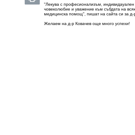
"Лекува с професионализъм, индивидауален 
човеколюбие и уважение към събдата на вся
медицинска помощ", пишат на сайта си за д-
Желаем на д-р Ковачев още много успехи!