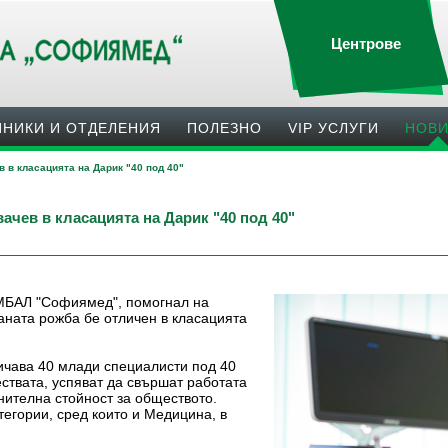
Центрове
ИНИКИ И ОТДЕЛЕНИЯ
ПОЛЕЗНO
VIP УСЛУГИ
НОВ
 в класацията на Дарик "40 под 40"
чев в класацията на Дарик "40 под 40"
УМБАЛ "Софиямед", помогнал на
аната рожба бе отличен в класацията
ичава 40 млади специалисти под 40
ествата, успяват да свършат работата
нителна стойност за обществото.
тегории, сред които и Медицина, в