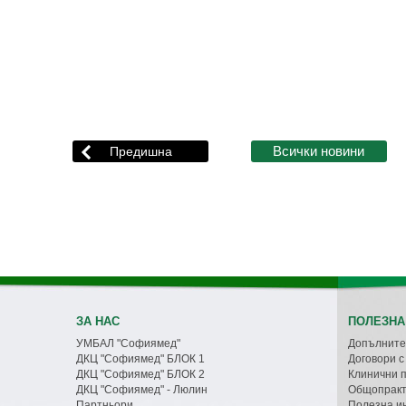
ЗА НАС
ПОЛЕЗНА
УМБАЛ "Софиямед"
Допълните
ДКЦ "Софиямед" БЛОК 1
Договори 
ДКЦ "Софиямед" БЛОК 2
Клинични 
ДКЦ "Софиямед" - Люлин
Общопракт
Партньори
Полезна и