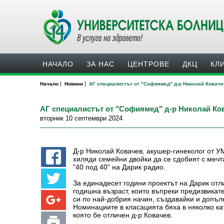
НАЧАЛО
ЗА НАС
ЦЕНТРОВЕ
ДКЦ
КЛ
|
|
Начало
Новини
АГ специалистът от "Софиямед" д-р Николай Ковачев
АГ специалистът от "Софиямед" д-р Николай Кова
вторник 10 септември 2024
Д-р Николай Ковачев, акушер-гинеколог от 
хиляди семейни двойки да се сдобият с мечт
"40 под 40" на Дарик радио.
За единадесет години проектът на Дарик отл
годишна възраст, които въпреки предизвикат
си по най-добрия начин, създавайки и допъл
Номинациите в класацията бяха в няколко ка
която бе отличен д-р Ковачев.