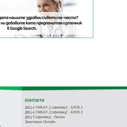
КОНТАКТИ
ДКЦ и УМБАЛ „Софиямед” - БЛОК 1
ДКЦ и УМБАЛ „Софиямед” - БЛОК 2
ДКЦ 'Софиямед' - Люлин
Запитване Онлайн
и