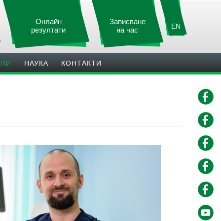
Онлайн
Записване
EN
резултати
на час
ИНИ
НАУКА
КОНТАКТИ