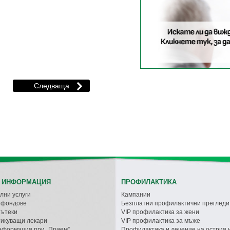
 ИНФОРМАЦИЯ
ПРОФИЛАКТИКА
лни услуги
Кампании
с фондове
Безплатни профилактични прегледи
пътеки
VIP профилактика за жени
икуващи лекари
VIP профилактика за мъже
нформация при „Прием”
Профилактика и лечение на острия 