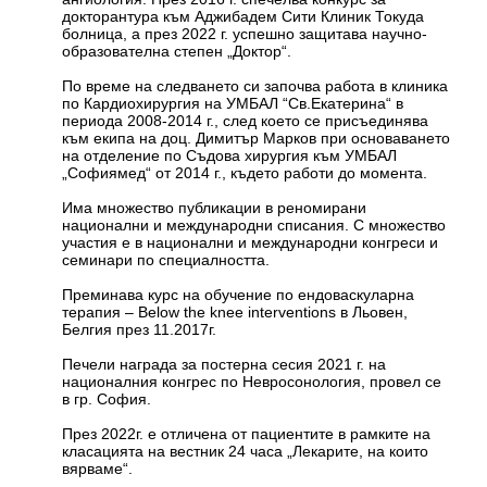
докторантура към Аджибадем Сити Клиник Токуда
болница, а през 2022 г. успешно защитава научно-
образователна степен „Доктор“.
По време на следването си започва работа в клиника
по Кардиохирургия на УМБАЛ “Св.Екатерина“ в
периода 2008-2014 г., след което се присъединява
към екипа на доц. Димитър Марков при основаването
на отделение по Съдова хирургия към УМБАЛ
„Софиямед“ от 2014 г., където работи до момента.
Има множество публикации в реномирани
национални и международни списания. С множество
участия е в национални и международни конгреси и
семинари по специалността.
Преминава курс на обучение по ендоваскуларна
терапия – Below the knee interventions в Льовен,
Белгия през 11.2017г.
Печели награда за постерна сесия 2021 г. на
националния конгрес по Невросонология, провел се
в гр. София.
През 2022г. е отличена от пациентите в рамките на
класацията на вестник 24 часа „Лекарите, на които
вярваме“.