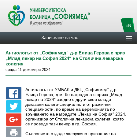
EN
Записване на час
Ангиологът от „Софиямед“ д-р Елица Герова с приз
„Млад лекар на София 2024“ на Столична лекарска
колегия
сряда 11 декември 2024
Ангиологът от УМБАЛ и ДКЦ „Софиямед“ д-р
Елица Герова, д.м. бе наградена с приза „Млад
лекар на 2024“ заедно с други свои млади
доказани колеги-специалисти от различни
специалности, по време на церемонията по
връчването на наградите „Лекар на София“ 2024,
организира от Столична лекарска колегия, която
се проведе тази вечер в гр. София.
Съсловието отдаде заслужено признание на