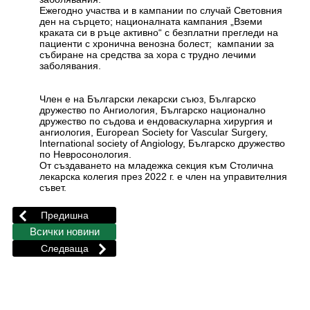
Ежегодно участва и в кампании по случай Световния
ден на сърцето; националната кампания „Вземи
краката си в ръце активно“ с безплатни прегледи на
пациенти с хронична венозна болест; кампании за
събиране на средства за хора с трудно лечими
заболявания.
Член е на Български лекарски съюз, Българско
дружество по Ангиология, Българско национално
дружество по съдова и ендоваскуларна хирургия и
ангиология, European Society for Vascular Surgery,
International society of Angiology, Българско дружество
по Невросонология.
От създаването на младежка секция към Столична
лекарска колегия през 2022 г. е член на управителния
съвет.