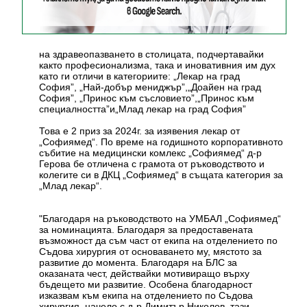
на здравеопазването в столицата, подчертавайки
както професионализма, така и иновативния им дух
като ги отличи в категориите: „Лекар на град
София”, „Най-добър мениджър”,„Доайен на град
София”, „Принос към съсловието”,„Принос към
специалността”и„Млад лекар на град София”
Това е 2 приз за 2024г. за изявения лекар от
„Софиямед“. По време на годишното корпоративното
събитие на медицински комлекс „Софиямед“ д-р
Герова бе отличена с грамота от ръководството и
колегите си в ДКЦ „Софиямед“ в същата категория за
„Млад лекар“.
"Благодаря на ръководството на УМБАЛ „Софиямед“
за номинацията. Благодаря за предоставената
възможност да съм част от екипа на отделението по
Съдова хирургия от основаването му, мястото за
развитие до момента. Благодаря на БЛС за
оказаната чест, действайки мотивиращо върху
бъдещето ми развитие. Особена благодарност
изказвам към екипа на отделението по Съдова
хирургия, начело с д-р Димитър Николов, тази