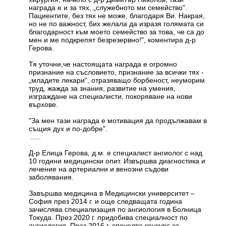
награда е и за тях, „служебното ми семейство".
Пациентите, без тях не може, благодаря Ви. Накрая,
но не по важност, бих желала да изразя голямата си
благодарност към моето семейство за това, че са до
мен и ме подкрепят безрезервно!", коментира д-р
Герова.
Тя уточни,че настоящата награда е огромно
признание на съсловието, признание за всички тях -
„младите лекари“, отразяващо борбеност, неуморим
труд, жажда за знания, развитие на умения,
изграждане на специалисти, покоряване на нови
върхове.
"За мен тази награда е мотивация да продължавам в
същия дух и по-добре".
.....
Д-р Елица Герова, д.м. е специалист ангиолог с над
10 години медицински опит. Извършва диагностика и
лечение на артериални и венозни съдови
заболявания.
Завършва медицина в Медицински университет –
София през 2014 г. и още следващата година
зачислява специализация по ангиология в Болница
Токуда. През 2020 г. придобива специалност по
ангиология. През 2016 г. спечелва конкурс за