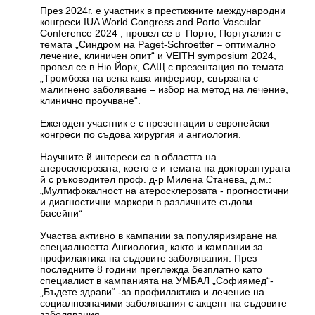
През 2024г. е участник в престижните международни
конгреси IUA World Congress and Porto Vascular
Conference 2024 , провел се в Порто, Португалия с
темата „Синдром на Paget-Schroetter – оптимално
лечение, клиничен опит“ и VEITH symposium 2024,
провел се в Ню Йорк, САЩ с презентация по темата
„Tромбоза на вена кава инфериор, свързана с
малигнено заболяване – избор на метод на лечение,
клинично проучване“.
Ежегоден участник е с презентации в европейски
конгреси по съдова хирургия и ангиология.
Научните й интереси са в областта на
атеросклерозата, което е и темата на докторантурата
й с ръководител проф. д-р Милена Станева, д.м.:
„Мултифокалност на атеросклерозата - прогностични
и диагностични маркери в различните съдови
басейни“
Участва активно в кампании за популяризиране на
специалността Ангиология, както и кампании за
профилактика на съдовите заболявания. През
последните 8 години преглежда безплатно като
специалист в кампанията на УМБАЛ „Софиямед“-
„Бъдете здрави“ -за профилактика и лечение на
социалнозначими заболявания с акцент на съдовите
заболявания.