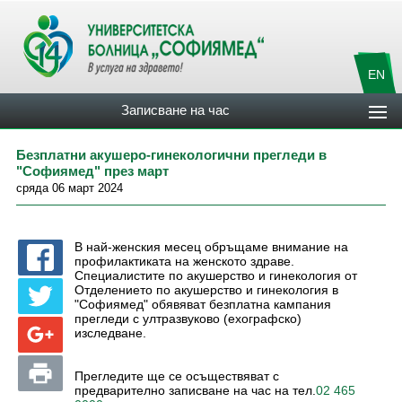
EN
Записване на час
Безплатни акушеро-гинекологични прегледи в
"Софиямед" през март
сряда 06 март 2024
В най-женския месец обръщаме внимание на
профилактиката на женското здраве.
Специалистите по акушерство и гинекология от
Отделението по акушерство и гинекология в
"Софиямед" обявяват безплатна кампания
прегледи с ултразвуково (ехографско)
изследване.
Прегледите ще се осъществяват с
предварително записване на час на тел.
02 465