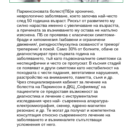
Паркинсоновата болест(ПБ)е хронично,
неврологично заболяване, което започва най-често
след 50 годишна възраст. Рискът от развитието му
силно нараства именно с увеличаване на възрастта,
а причината за възникването му остава не напълно
изяснена. ПБ се проявява с класически симптоми-
бради и хипокинезия /забавени и ограничени
движения/, ригидност/мускулна скованост/ и тремор/
треперене/ в покой. Само 30% от болните, обаче се
диагностицират през първата година на
заболяването, тъй като първоначалните симптоми са
неспецифични и често се пропускат. В късния стадий
се появяват и други симптоми като нестабилност на
походката с чести падания, вегетативни нарушения,
разстройство на вниманието, паметта, съня и др.
Чрез специализирания кабинет за лечение на
болестта на Паркинсон в ДКЦ „Софиямед“ на
пациентите се предоставя възможност за
диагностика и лечение с инструментални
изследвания чрез най- съвременна апаратура-
електромиография, скенер, ядрено-магнитен
резонанс и др. Те могат да получат и компетентна
консултация относно съвременното лечение на
заболяването и възникналите съпътстващи
усложнения от него.