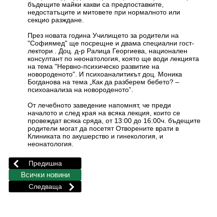
бъдещите майки какви са предпоставките,
недостатъците и митовете при нормалното или
секцио разждане.
През новата година Училището за родители на
"Софиямед" ще посрещне и двама специални гост-
лектори . Доц. д-р Ралица Георгиева, национален
консултант по неонатология, която ще води лекцията
на тема "Нервно-психическо развитие на
новороденото". И психоаналитикът доц. Моника
Богданова на тема „Как да разберем бебето? –
психоанализа на новороденото”.
От лечебното заведение напомнят, че преди
началото и след края на всяка лекция, които се
провеждат всяка сряда, от 13:00 до 16:00ч. бъдещите
родители могат да посетят Отворените врати в
Клиниката по акушерство и гинекология, и
неонатология.