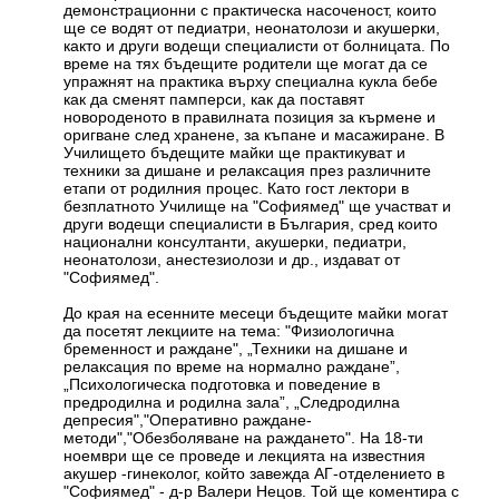
демонстрационни с практическа насоченост, които
ще се водят от педиатри, неонатолози и акушерки,
както и други водещи специалисти от болницата. По
време на тях бъдещите родители ще могат да се
упражнят на практика върху специална кукла бебе
как да сменят памперси, как да поставят
новороденото в правилната позиция за кърмене и
оригване след хранене, за къпане и масажиране. В
Училището бъдещите майки ще практикуват и
техники за дишане и релаксация през различните
етапи от родилния процес. Като гост лектори в
безплатното Училище на "Софиямед" ще участват и
други водещи специалисти в България, сред които
национални консултанти, акушерки, педиатри,
неонатолози, анестезиолози и др., издават от
"Софиямед".
До края на есенните месеци бъдещите майки могат
да посетят лекциите на тема: "Физиологична
бременност и раждане", „Техники на дишане и
релаксация по време на нормално раждане”,
„Психологическа подготовка и поведение в
предродилна и родилна зала”, „Следродилна
депресия","Оперативно раждане-
методи","Обезболяване на раждането". На 18-ти
ноември ще се проведе и лекцията на известния
акушер -гинеколог, който завежда АГ-отделението в
"Софиямед" - д-р Валери Нецов. Той ще коментира с