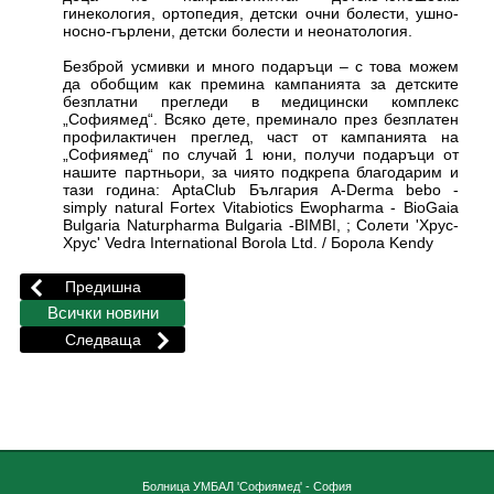
гинекология, ортопедия, детски очни болести, ушно-
носно-гърлени, детски болести и неонатология.
Безброй усмивки и много подаръци – с това можем
да обобщим как премина кампанията за детските
безплатни прегледи в медицински комплекс
„Софиямед“. Всяко дете, преминало през безплатен
профилактичен преглед, част от кампанията на
„Софиямед“ по случай 1 юни, получи подаръци от
нашите партньори, за чиято подкрепа благодарим и
тази година: AptaClub България A-Derma bebo -
simply natural Fortex Vitabiotics Ewopharma - BioGaia
Bulgaria Naturpharma Bulgaria -BIMBI, ; Солети 'Хрус-
Хрус' Vedra International Borola Ltd. / Борола Kendy
Болница УМБАЛ 'Софиямед' - София