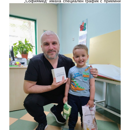
„Софиямед“ имаха специален график с приемни