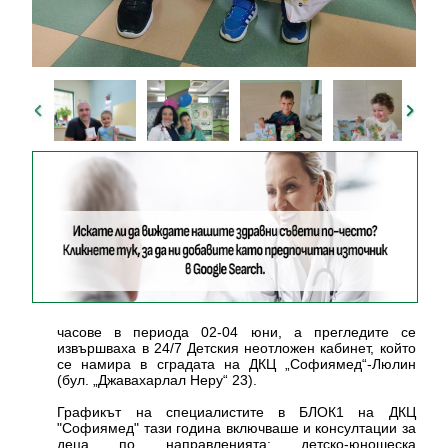
часове в периода 02-04 юни, а прегледите се
извършваха в 24/7 Детския неотложен кабинет, който
се намира в сградата на ДКЦ „Софиямед“-Люлин
(бул. „Джавахарлал Неру“ 23).
Графикът на специалистите в БЛОК1 на ДКЦ
"Софиямед" тази година включваше и консултации за
деца по направленията: детско-юношеска