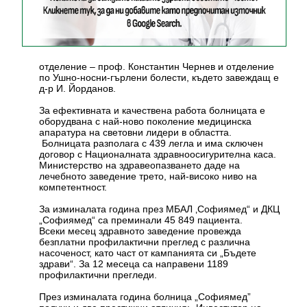
отделение – проф. Константин Чернев и отделение
по Ушно-носни-гърлени болести, където завеждащ е
д-р И. Йорданов.
За ефективната и качествена работа болницата е
оборудвана с най-ново поколение медицинска
апаратура на световни лидери в областта.
Болницата разполага с 439 легла и има сключен
договор с Националната здравноосигурителна каса.
Министерство на здравеопазването даде на
лечебното заведение трето, най-високо ниво на
компетентност.
За изминалата година през МБАЛ ‚Софиямед“ и ДКЦ
„Софиямед“ са преминали 45 849 пациента.
Всеки месец здравното заведение провежда
безплатни профилактични преглед с различна
насоченост, като част от кампанията си „Бъдете
здрави“. За 12 месеца са направени 1189
профилактични прегледи.
През изминалата година болница „Софиямед”