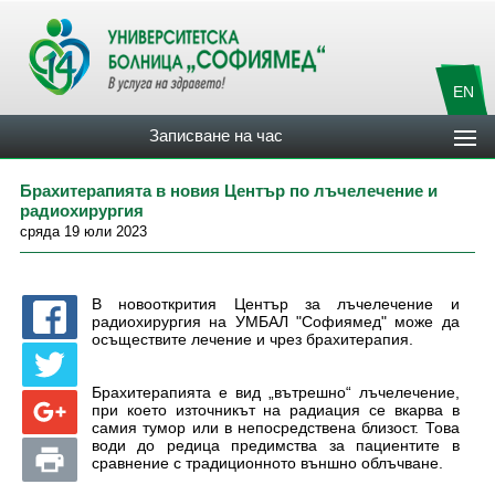
EN
Записване на час
Брахитерапията в новия Център по лъчелечение и
радиохирургия
сряда 19 юли 2023
В новооткрития Център за лъчелечение и
радиохирургия на УМБАЛ "Софиямед" може да
осъществите лечение и чрез брахитерапия.
Брахитерапията е вид „вътрешно“ лъчелечение,
при което източникът на радиация се вкарва в
самия тумор или в непосредствена близост. Това
води до редица предимства за пациентите в
сравнение с традиционното външно облъчване.