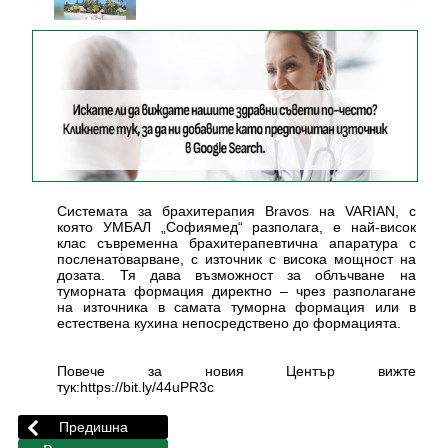
Системата за брахитерапия Bravos на VARIAN, с
която УМБАЛ „Софиямед“ разполага, е най-висок
клас съвременна брахитерапевтична апаратура с
посленатоварване, с източник с висока мощност на
дозата. Тя дава възможност за облъчване на
туморната формация директно – чрез разполагане
на източника в самата туморна формация или в
естествена кухина непосредствено до формацията.
Повече за новия Център вижте
тук:https://bit.ly/44uPR3c