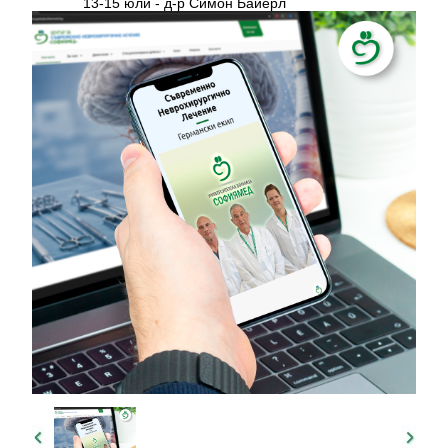
13-15 юли - д-р Симон Байерл