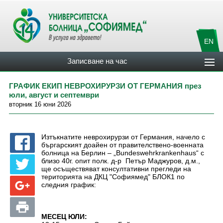
EN
Записване на час
ГРАФИК ЕКИП НЕВРОХИРУРЗИ ОТ ГЕРМАНИЯ през
юли, август и септември
вторник 16 юни 2026
Изтъкнатите неврохирурзи от Германия, начело с
бъргарският доайен от правителствено-военната
болница на Берлин – „Bundeswehrkrankenhaus“ с
близо 40г. опит полк. д-р Петър Маджуров, д.м.,
ще осъществяват консултативни прегледи на
територията на ДКЦ "Софиямед" БЛОК1 по
следния график:
МЕСЕЦ ЮЛИ: