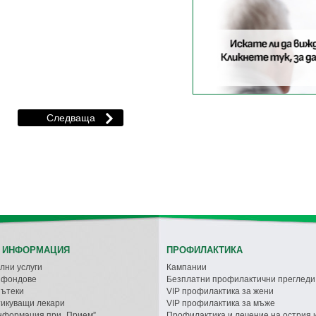
 ИНФОРМАЦИЯ
ПРОФИЛАКТИКА
лни услуги
Кампании
с фондове
Безплатни профилактични прегледи
пътеки
VIP профилактика за жени
икуващи лекари
VIP профилактика за мъже
нформация при „Прием”
Профилактика и лечение на острия 