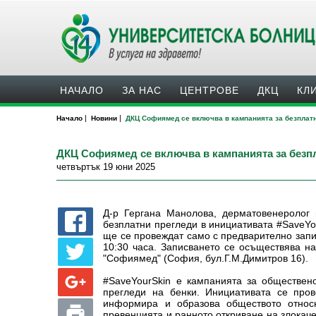
НАЧАЛО
ЗА НАС
ЦЕНТРОВЕ
ДКЦ
КЛ
|
|
Начало
Новини
ДКЦ Софиямед се включва в кампанията за безплатн
ДКЦ Софиямед се включва в кампанията за безп
четвъртък 19 юни 2025
Д-р Гергана Манолова, дерматовенеролог
безплатни прегледи в инициативата #SaveYo
ще се провеждат само с предварително запис
10:30 часа. Записването се осъществява н
"Софиямед" (София, бул.Г.М.Димитров 16).
#SaveYourSkin е кампанията за обществен
прегледи на бенки. Инициативата се про
информира и образова обществото относ
превенцията и ранното откриване на злокаче