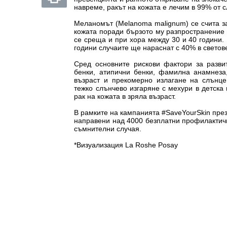
навреме, ракът на кожата е лечим в 99% от с
Меланомът (Melanoma malignum) се счита за
кожата поради бързото му разпространение в
се среща и при хора между 30 и 40 години. 
години случаите ще нараснат с 40% в свето
Сред основните рискови фактори за разви
бенки, атипични бенки, фамилна анамнеза,
възраст и прекомерно излагане на слънц
тежко слънчево изгаряне с мехури в детска 
рак на кожата в зряла възраст.
В рамките на кампанията #SaveYourSkin през
направени над 4000 безплатни профилактичн
съмнителни случая.
*Визуализация
La Roshe Posay