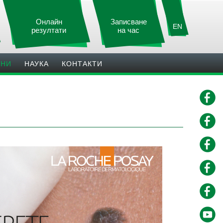
Онлайн
Записване
EN
резултати
на час
ИНИ
НАУКА
КОНТАКТИ