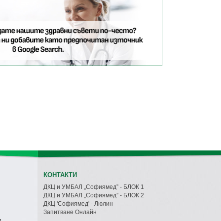
КОНТАКТИ
ДКЦ и УМБАЛ „Софиямед” - БЛОК 1
ДКЦ и УМБАЛ „Софиямед” - БЛОК 2
ДКЦ 'Софиямед' - Люлин
Запитване Онлайн
и