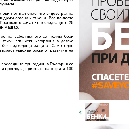
лучаите.
 един от най-опасните видове рак на
 други органи и тъкани. Все по-често
Прогнозите сочат, че в следващите 25
вен мащаб.
тие на заболяването са: голям брой
 тежки слънчеви изгаряния в детска
е без подходяща защита. Само едно
възраст удвоява риска от развитие на
 последните три години в България са
и прегледи, при които са открити 130