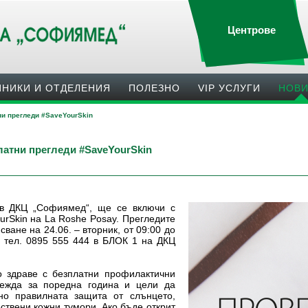
Центрове
ИНИКИ И ОТДЕЛЕНИЯ
ПОЛЕЗНO
VIP УСЛУГИ
НОВ
и прегледи #SaveYourSkin
латни прегледи #SaveYourSkin
 в ДКЦ „Софиямед“, ще се включи с
urSkin на La Roshe Posay. Прегледите
ване на 24.06. – вторник, от 09:00 до
а тел. 0895 555 444 в БЛОК 1 на ДКЦ
о здраве с безплатни профилактични
вежда за поредна година и цели да
но правилната защита от слънцето,
ствени кожни тумори. Ако бъде открит