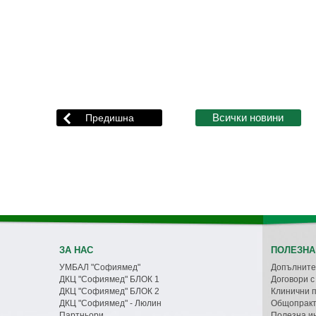
ЗА НАС
ПОЛЕЗНА
УМБАЛ "Софиямед"
Допълните
ДКЦ "Софиямед" БЛОК 1
Договори 
ДКЦ "Софиямед" БЛОК 2
Клинични 
ДКЦ "Софиямед" - Люлин
Общопракт
Партньори
Полезна и