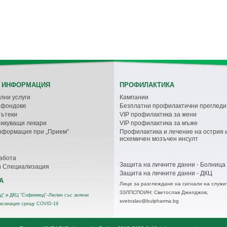
 ИНФОРМАЦИЯ
ПРОФИЛАКТИКА
лни услуги
Кампании
с фондове
Безплатни профилактични прегледи
пътеки
VIP профилактика за жени
икуващи лекари
VIP профилактика за мъже
нформация при „Прием”
Профилактика и лечение на острия 
исхемичен мозъчен инсулт
абота
Защита на личните данни - Болница
и Специализация
Защита на личните данни - ДКЦ
А
Лице за разглеждане на сигнали на служи
ЗЗЛПСПОИН: Светослав Джилджов,
д" и ДКЦ "Софиямед"–Люлин със зелени
svetoslav@bulpharma.bg
аксинация срещу COVID-19