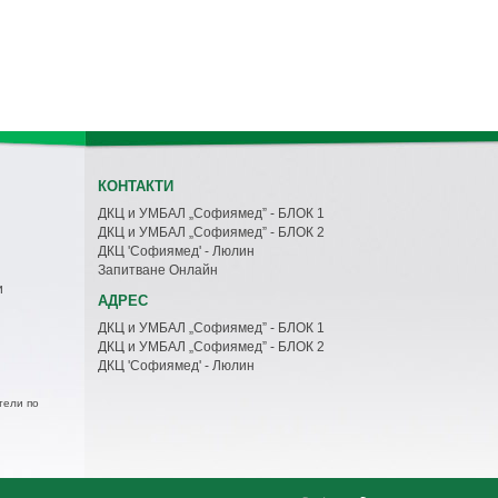
КОНТАКТИ
ДКЦ и УМБАЛ „Софиямед” - БЛОК 1
ДКЦ и УМБАЛ „Софиямед” - БЛОК 2
ДКЦ 'Софиямед' - Люлин
Запитване Онлайн
и
АДРЕС
ДКЦ и УМБАЛ „Софиямед” - БЛОК 1
ДКЦ и УМБАЛ „Софиямед” - БЛОК 2
ДКЦ 'Софиямед' - Люлин
тели по