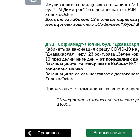
Имунизациите се осъщесвяват в Кабинет №13
бул.“Г.М.Димитров“ 16 с доставената от РЗИ 
Zeneka/Oxford.
Входът за кабинет 13 е откъм паркинга
медицински комплекс „Софиямед“,бул.Г.
ДКЦ "Софиямед"-Люлин, бул. "Джавахарла
Кабинетъ за ваксинация срещу COVID-19 на
"Джавахарлал Неру" 23 осигурява „Зелен ко
19 през делничните дни –
от понеделник до 
Ваксинацииите се извършват
в Кабинет №5
записване на час
.
Ваксинациите се осъществяват с доставената
Zeneka/Oxford.
При желание е възможно да запишете и пре
*Телефонът за записване на часове р
15:00ч.