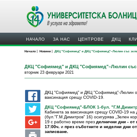
НАЧАЛО
ЗА НАС
ЦЕНТРОВЕ
ДКЦ
КЛ
|
|
Начало
Новини
ДКЦ "Софиямед" и ДКЦ "Софиямед"–Люлин със зеле
ДКЦ "Софиямед" и ДКЦ "Софиямед"–Люлин със з
вторник 23 февруари 2021
ДКЦ "Софиямед" и ДКЦ "Софиямед"-Люлин ос
ваксинация срещу COVID-19.
ДКЦ "Софиямед"-БЛОК 1-бул. "Г.М.Димитр
Кабинета за ваксинация срещу COVID-19 н
осигурява „Зелен ко
(бул."Г.М.Димитров" 16)
19 с работно време през
делнични дни - от 
17:00ч.
и
през съботните и неделни дни от
записване.