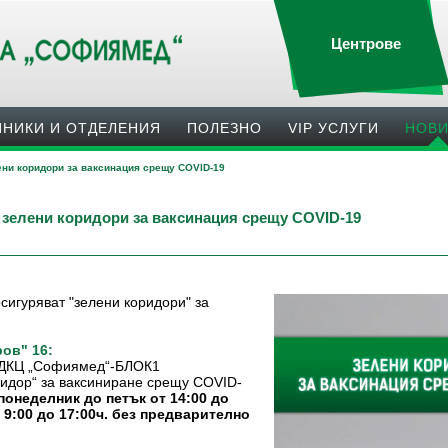
Центрове
ИНИКИ И ОТДЕЛЕНИЯ
ПОЛЕЗНO
VIP УСЛУГИ
НОВ
ни коридори за ваксинация срещу COVID-19
елени коридори за ваксинация срещу COVID-19
игуряват "зелени коридори" за
ов" 16:
а ДКЦ „Софиямед“-БЛОК1
ридор“ за ваксиниране срещу COVID-
понеделник до петък от 14:00 до
 9:00 до 17:00ч. без предварително