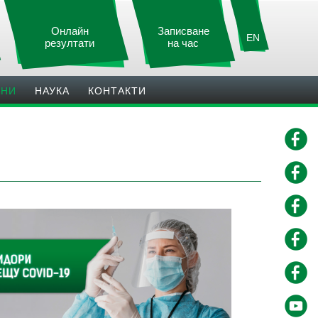
Онлайн
Записване
EN
резултати
на час
ИНИ
НАУКА
КОНТАКТИ