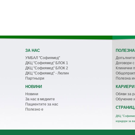
ЗА НАС
ПОЛЕЗНА
УМБАЛ "Софиямед"
Допълните
ДКЦ "Софиямед" БЛОК 1
Договори 
ДКЦ "Софиямед" БЛОК 2
Клинични 
ДКЦ "Софиямед" - Люлин
Общопракт
Партньори
Полезна и
НОВИНИ
КАРИЕРИ
Новини
Обяви за р
За нас в медиите
Обучение 
Пациентите за нас
СТРАНИЦ
Полезно е
ДКЦ "Софияме
коридори за в