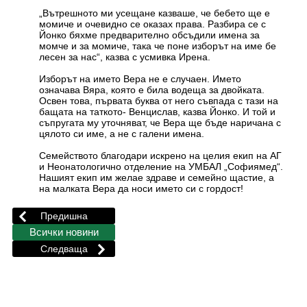
„Вътрешното ми усещане казваше, че бебето ще е
момиче и очевидно се оказах права. Разбира се с
Йонко бяхме предварително обсъдили имена за
момче и за момиче, така че поне изборът на име бе
лесен за нас“, казва с усмивка Ирена.
Изборът на името Вера не е случаен. Името
означава Вяра, която е била водеща за двойката.
Освен това, първата буква от него съвпада с тази на
бащата на таткото- Венцислав, казва Йонко. И той и
съпругата му уточняват, че Вера ще бъде наричана с
цялото си име, а не с галени имена.
Семейството благодари искрено на целия екип на АГ
и Неонатологично отделение на УМБАЛ „Софиямед“.
Нашият екип им желае здраве и семейно щастие, а
на малката Вера да носи името си с гордост!