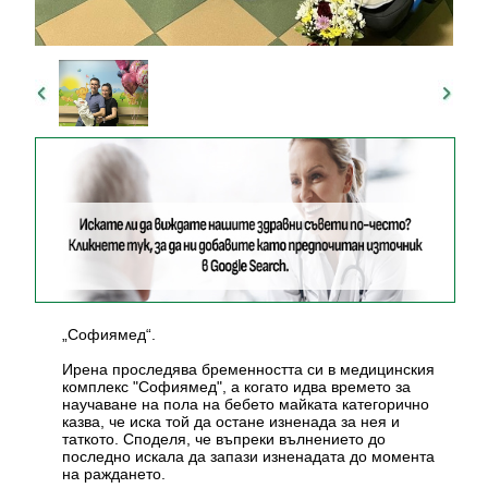
„Софиямед“.
Ирена проследява бременността си в медицинския
комплекс "Софиямед", а когато идва времето за
научаване на пола на бебето майката категорично
казва, че иска той да остане изненада за нея и
таткото. Споделя, че въпреки вълнението до
последно искала да запази изненадата до момента
на раждането.