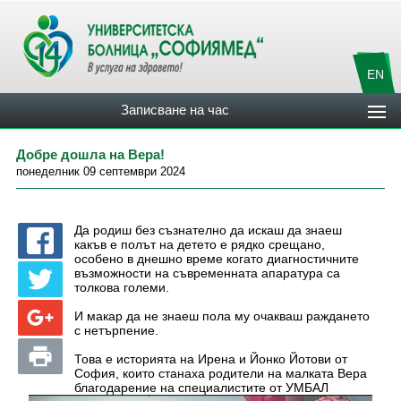
EN
Записване на час
Добре дошла на Вера!
понеделник 09 септември 2024
Да родиш без съзнателно да искаш да знаеш
какъв е полът на детето е рядко срещано,
особено в днешно време когато диагностичните
възможности на съвременната апаратура са
толкова големи.
И макар да не знаеш пола му очакваш раждането
с нетърпение.
Това е историята на Ирена и Йонко Йотови от
София, които станаха родители на малката Вера
благодарение на специалистите от УМБАЛ