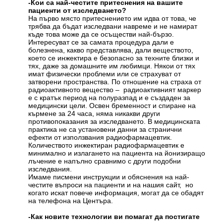
-
Кои са най-честите притеснения на вашите
пациенти
от изследването
?
На първо място притеснението им идва от това, че
трябва да бъдат изследвани навреме и не намират
къде това може да се осъществи най-бързо.
Интересуват се за самата процедура дали е
болезнена, какво представлява, дали веществото,
което се инжектира е безопасно за техните близки и
тях, даже за домашните им любимци. Някои от тях
имат физически проблеми или се страхуват от
затворени пространства. По отношение на страха от
радиоактивното вещество – радиоактивният маркер
е с кратък период на полуразпад и е създаден за
медицински цели. Освен бременност и спиране на
кърмене за 24 часа, няма никакви други
противопоказания за изследването. В медицинската
практика не са установени данни за странични
ефекти от използвания радиофармацевтик.
Количеството инжектиран радиофармацевтик е
минимално и излагането на пациента на йонизиращо
лъчение е напълно сравнимо с други подобни
изследвания.
Имаме писмени инструкции и обяснения на най-
честите въпроси на пациенти и на нашия сайт, но
когато искат повече информация, могат да се обадят
на телефона на Центъра.
-
Как новите технологии ви помагат да постигате