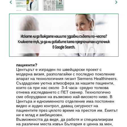
пациенти?
Центърът e изграден по швейцарски проект с
модерна визия, разполагайки с последно поколение
апарат на технологичния гигант Siemens Healthineers.
Създадохме уютна атмосфера за нашите пациенти,
които са при нас около 3-4 часа- средно толкова
отнема изследването с ПЕТ скенер. Технологично
сме оборудвани на възможно най-високото ниво. В
Центъра и едноименното отделение има постоянен
видео и аудио контрол, даващ сигурност на
пациентите през цялото време на престоя им. Екипът
ни е млад и амбициозен.
Възможността да видя, да работя и специализирам
на различни места извън България е ценна за мен,