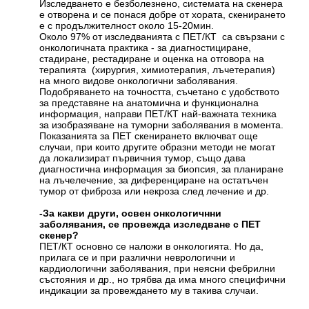
Изследването е безболезнено, системата на скенера
е отворена и се понася добре от хората, скенирането
е с продължителност около 15-20мин.
Около 97% от изследванията с ПЕТ/КТ са свързани с
онкологичната практика - за диагностициране,
стадиране, рестадиране и оценка на отговора на
терапията (хирургия, химиотерапия, лъчетерапия)
на много видове онкологични заболявания.
Подобряването на точността, съчетано с удобството
за представяне на анатомична и функционална
информация, направи ПЕТ/КТ най-важната техника
за изобразяване на туморни заболявания в момента.
Показанията за ПЕТ скенирането включват още
случаи, при които другите образни методи не могат
да локализират първичния тумор, също дава
диагностична информация за биопсия, за планиране
на лъчелечение, за диференциране на остатъчен
тумор от фиброза или некроза след лечение и др.
-
За какви други, освен онкологичнни
заболявания, се провежда изследване с ПЕТ
скенер?
ПЕТ/КТ основно се наложи в онкологията. Но да,
прилага се и при различни неврологични и
кардиологични заболявания, при неясни фебрилни
състояния и др., но трябва да има много специфични
индикации за провеждането му в такива случаи.