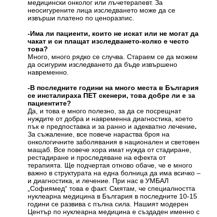
медицински онколог или лъчетерапевт. За
неосигурените лица изследването може да се
извърши платено по ценоразпис.
-
Има ли пациенти, които не искат или не могат да
чакат и си плащат изследването-колко е често
това?
Много, много рядко се случва. Стараем се да можем
да осигурим изследването да бъде извършено
навременно.
-
В последните години на много места в България
се инсталираха ПЕТ скенери
, това добре ли е за
пациентите
?
Да, и това е много полезно, за да се посрещнат
нуждите от добра и навременна диагностика, което
пък е предпоставка и за ранно и адекватно лечение
.
За съжаление, все повече нараства броя на
онкологичните заболявания в национален и световен
мащаб. Все повече хора имат нужда от стадиране,
рестадиране и проследяване на ефекта от
терапията. Ще подчертая отново обаче, че е много
важно в структурата на една болница да има всичко –
и диагностика, и лечение. При нас в УМБАЛ
„Софиямед“ това е факт. Смятам, че специалността
нуклеарна медицина в България в последните 10-15
години се развива с пълна сила. Нашият модерен
Център по нуклеарна медицина е създаден именно с