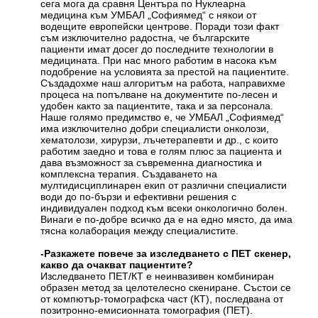
сега мога да сравня Центъра по Нуклеарна
медицина към УМБАЛ „Софиямед“ с някои от
водещите европейски центрове. Поради този факт
съм изключително радостна, че българските
пациенти имат досег до последните технологии в
медицината. При нас много работим в насока към
подобрение на условията за престой на пациентите.
Създадохме наш алгоритъм на работа, направихме
процеса на попълване на документите по-лесен и
удобен както за пациентите, така и за персонала.
Наше голямо предимство е, че УМБАЛ „Софиямед“
има изключително добри специалисти онколози,
хематолози, хирурзи, лъчетерапевти и др., с които
работим заедно и това е голям плюс за пациента и
дава възможност за съвременна диагностика и
комплексна терапия. Създаването на
мултидисциплинарен екип от различни специалисти
води до по-бързи и ефективни решения с
индивидуален подход към всеки онкологично болен.
Винаги е по-добре всичко да е на едно място, да има
тясна колаборация между специалистите.
-
Разкажете повече за изследването
с ПЕТ скенер
,
какво да очакват пациентите?
Изследването ПЕТ/КТ е неинвазивен комбиниран
образен метод за целотелесно скениране. Състои се
от компютър-томографска част (КТ), последвана от
позитронно-емисионната томография (ПЕТ).