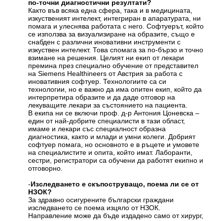
по-точни диагностични резултати?
Както във всяка една сфера, така и в медицината,
изкуственият интелект, интегриран в апаратурата, ни
помага и улеснява работата с него. Софтуерът, който
се използва за визуализиране на образите, също е
снабден с различни иновативни инструменти с
изкуствен интелект. Това спомага за по-бързо и точно
взимане на решения. Целият ни екип от лекари
премина през специално обучение от представител
на Siemens Healthineers от Австрия за работа с
иновативния софтуер. Технологиите са си
технологии, но е важно да има опитен екип, който да
интерпретира образите и да даде отговор на
лекуващите лекари за състоянието на пациента.
В екипа ни се включи проф. д-р Антония Цоневска –
един от най-добрите специалисти в тази област,
имаме и лекари със специалност образна
диагностика, както и млади и умни колеги. Добрият
софтуер помага, но основното е в ръцете и умовете
на специалистите и опита, който имат. Лаборанти,
сестри, регистратори са обучени да работят екипно и
отговорно.
-
Изследването е скъпоструващо, поема ли се от
НЗОК?
За здравно осигурените български граждани
изследването се поема изцяло от НЗОК.
Направление може да бъде издадено само от хирург,