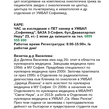
цел осигуряване на комплексна онкологична грижа за
пациентите заедно с онкологичния ни център,
центъра по лъчетерапищ и хематология и др.
отделения от УМБАЛ Софиямед.
КАРЕ:
ЧАС за изследване с ПЕТ скенер в УМБАЛ
„Софиямед“, БАЗА 3-София, бул.Джавахарлал
Неру“ 23, ет.-1 може да запишете на тел.
0895
555 690
Работно време Регистратура: 8:00-15:00ч. /в
работни дни/
Визитка д-р Василева:
Д-р Диляна Василева има над 26г. опит в областта на
нуклеарната медицина. Завършва медицина през
1994г. в МУ София. Придобива специалност по
нуклеарна медицина през 2000г. Започва практиката
си през 1995г. в Отделение по радиоизотопна
диагностика към Клиника по онкология в УМБАЛ
„Царица Йоанна“ и като асистент по нуклеарна
медицина в МУ София. От 2006г. е началник на
Отделението по нуклеарна медицина в МБАЛНП
“Свети Наум“, а от 2013г. работи в Отделение по
нуклеарна медицина в УМБАЛ „Св. Иван Рилски“.
През тези години се занимава с преподавателска
дейност на български и чуждестранни студенти към