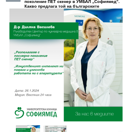
поколение ПЕТ скенер в УМБАЛ „Софиямед“.
Какво предл
ага
той на българските