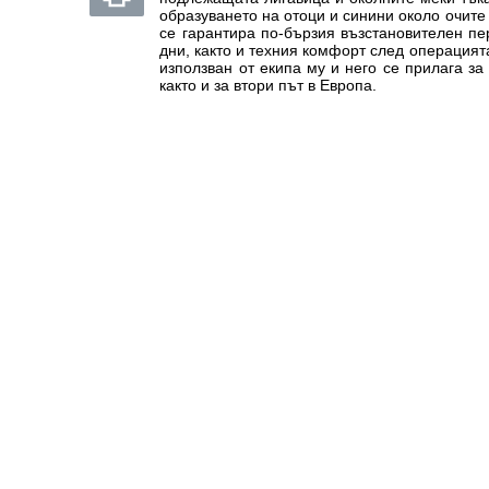
образуването на отоци и синини около очите
се гарантира по-бързия възстановителен пе
дни, както и техния комфорт след операцият
използван от екипа му и него се прилага за
както и за втори път в Европа.