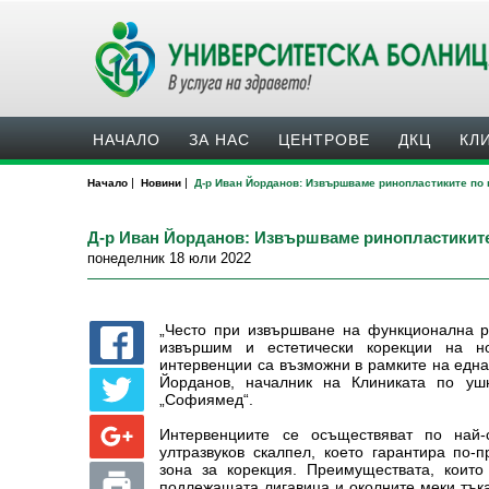
НАЧАЛО
ЗА НАС
ЦЕНТРОВЕ
ДКЦ
КЛ
|
|
Начало
Новини
Д-р Иван Йорданов: Извършваме ринопластиките по 
Д-р Иван Йорданов: Извършваме ринопластиките
понеделник 18 юли 2022
„Често при извършване на функционална р
извършим и естетически корекции на н
интервенции са възможни в рамките на една
Йорданов, началник на Клиниката по уш
„Софиямед“.
Интервенциите се осъществяват по най
ултразвуков скалпел, което гарантира по-
зона за корекция. Преимуществата, които
подлежащата лигавица и околните меки тъка