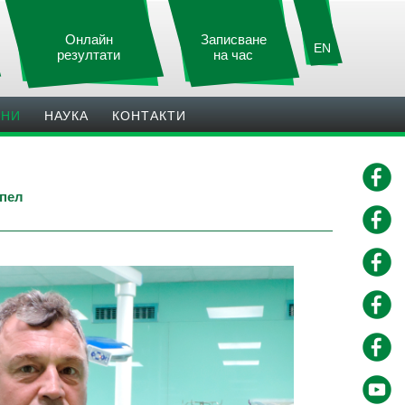
Онлайн
Записване
EN
резултати
на час
ИНИ
НАУКА
КОНТАКТИ
лпел