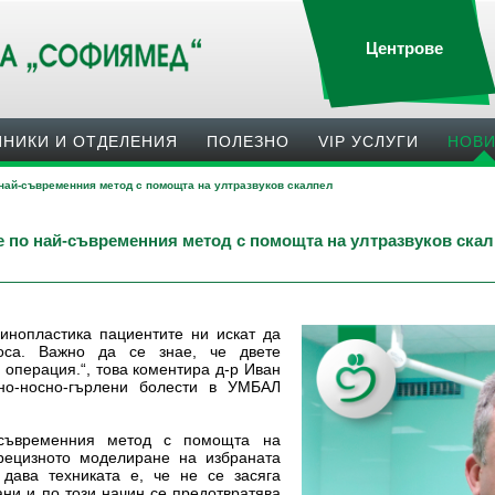
Центрове
ИНИКИ И ОТДЕЛЕНИЯ
ПОЛЕЗНO
VIP УСЛУГИ
НОВ
най-съвременния метод с помощта на ултразвуков скалпел
 по най-съвременния метод с помощта на ултразвуков ска
инопластика пациентите ни искат да
оса. Важно да се знае, че двете
 операция.“, това коментира д-р Иван
но-носно-гърлени болести в УМБАЛ
-съвременния метод с помощта на
прецизното моделиране на избраната
 дава техниката е, че не се засяга
ни и по този начин се предотвратява