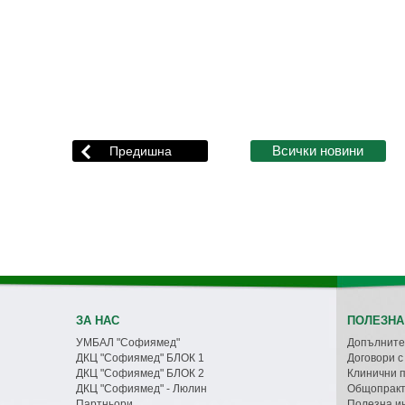
ЗА НАС
ПОЛЕЗНА
УМБАЛ "Софиямед"
Допълните
ДКЦ "Софиямед" БЛОК 1
Договори 
ДКЦ "Софиямед" БЛОК 2
Клинични 
ДКЦ "Софиямед" - Люлин
Общопракт
Партньори
Полезна и