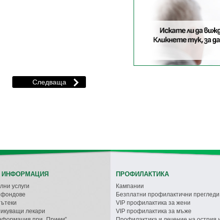
 ИНФОРМАЦИЯ
ПРОФИЛАКТИКА
лни услуги
Кампании
с фондове
Безплатни профилактични прегледи
пътеки
VIP профилактика за жени
икуващи лекари
VIP профилактика за мъже
нформация при „Прием”
Профилактика и лечение на острия 