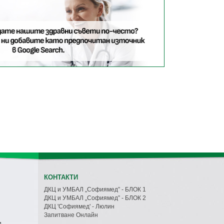
КОНТАКТИ
ДКЦ и УМБАЛ „Софиямед” - БЛОК 1
ДКЦ и УМБАЛ „Софиямед” - БЛОК 2
ДКЦ 'Софиямед' - Люлин
Запитване Онлайн
и