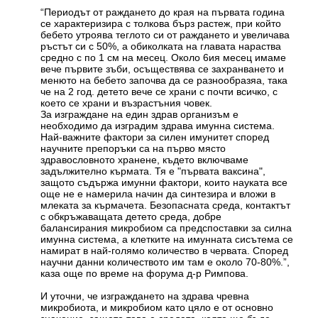
“Периодът от раждането до края на първата година
се характеризира с толкова бърз растеж, при който
бебето утроява теглото си от раждането и увеличава
ръстът си с 50%, а обиколката на главата нараства
средно с по 1 см на месец. Около 6ия месец имаме
вече първите зъби, осъществява се захранването и
менюто на бебето започва да се разнообразяа, така
че на 2 год. детето вече се храни с почти всичко, с
което се храни и възрастъния човек.
За изграждане на един здрав организъм е
необходимо да изградим здрава имунна система.
Най-важните фактори за силен имунитет според
научните препоръки са на първо място
здравословното хранене, където включваме
задължително кърмата. Тя е "първата ваксина",
защото съдържа имунни фактори, които науката все
още не е намерила начин да синтезира и вложи в
млеката за кърмачета. Безопасната среда, контактът
с обкръжаващата детето среда, добре
балансирания микробиом са предспоставки за силна
имунна система, а клетките на имунната сисътема се
намират в най-голямо количество в червата. Според
научни данни количеството им там е около 70-80%.”,
каза още по време на форума д-р Римпова.
И уточни, че изграждането на здрава чревна
микробиота, и микробиом като цяло е от основно