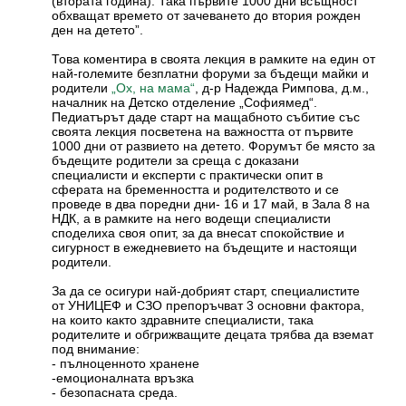
(втората година). Така първите 1000 дни всъщност
обхващат времето от зачеването до втория рожден
ден на детето”.
Това коментира в своята лекция в рамките на един от
най-големите безплатни форуми за бъдещи майки и
родители
, д-р Надежда Римпова, д.м.,
„Ох, на мама“
началник на Детско отделение „Софиямед“.
Педиатърът даде старт на мащабното събитие със
своята лекция посветена на важността от първите
1000 дни от развието на детето. Форумът бе място за
бъдещите родители за среща с доказани
специалисти и експерти с практически опит в
сферата на бременността и родителството и се
проведе в два поредни дни- 16 и 17 май, в Зала 8 на
НДК, а в рамките на него водещи специалисти
споделиха своя опит, за да внесат спокойствие и
сигурност в ежедневието на бъдещите и настоящи
родители.
За да се осигури най-добрият старт, специалистите
от УНИЦЕФ и СЗО препоръчват 3 основни фактора,
на които както здравните специалисти, така
родителите и обгрижващите децата трябва да вземат
под внимание:
- пълноценното хранене
-емоционалната връзка
- безопасната среда.