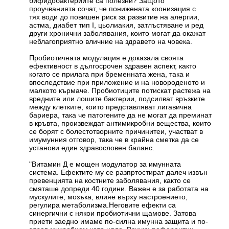
бифидобактериите са полезни? Защото
проучванията сочат, че понижената коонизация с
тях води до повишен риск за развитие на алергии,
астма, диабет тип I, цьолиакия, затлъстяване и ред
други хронични заболявания, които могат да окажат
неблагоприятно вличние на здравето на човека.
Пробиотичната модулация е доказала своята
ефективност в дългосрочен здравен аспект, както
когато се прилага при бременната жена, така и
впоследствие при приложение и на новороденото и
малкото кърмаче. Пробиотиците потискат растежа на
вредните или лошите бактерии, подсилват връзките
между клетките, които представляват лигавична
бариера, така че патогените да не могат да преминат
в кръвта, произвеждат антимикробни вещества, които
се борят с болестотворните причинитеи, участват в
имумунния отговор, така че в крайна сметка да се
установи един здравословен баланс.
"Витамин Д е мощен модулатор за имунната
система. Ефектите му се разпртостират далеч извън
превенцията на костните заболявания, както се
смяташе допреди 40 години. Важен е за работата на
мускулите, мозъка, влияе върху настроението,
регулира метаболизма.Неговите ефекти са
синергични с някои пробиотични щамове. Затова
приети заедно имаме по-силна имунна защита и по-