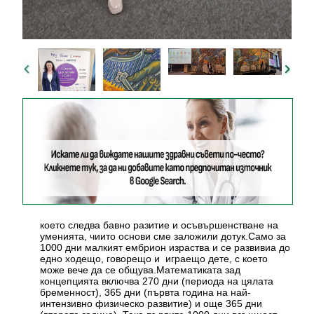
което следва бавно разитие и осъвършенстване на
уменията, чиито основи сме заложили дотук.Само за
1000 дни малкият ембрион израства и се развивиа до
едно ходещо, говорещо и играещо дете, с което
може вече да се общува.Математиката зад
концепцията включва 270 дни (периода на цялата
бременност), 365 дни (първта година на най-
интензивно физическо развитие) и още 365 дни