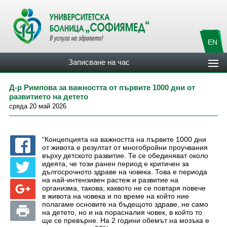
EN
Записване на час
Д-р Римпова за важността от първите 1000 дни от
развитието на детето
сряда 20 май 2026
“Концепцията на важността на първите 1000 дни
от живота е резултат от многобройни проучвания
върху детското развитие. Те се обединяват около
идеята, че този ранен период е критичен за
дългосрочното здраве на човека. Това е периода
на най-интензивен растеж и развитие на
организма, такова, каквото не се повтаря повече
в живота на човека и по време на който ние
полагаме основите на бъдещото здраве, не само
на детето, но и на порасналия човек, в който то
ще се превърне. На 2 години обемът на мозъка е