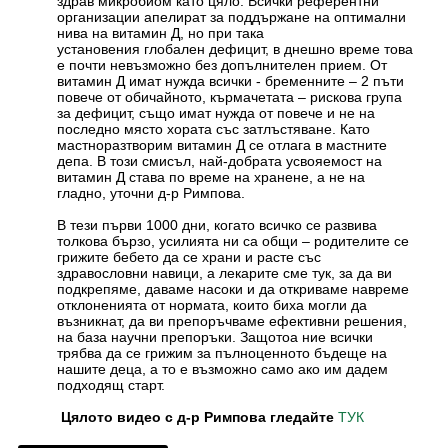
здрав микробиом като цяло. Всички референтни
организации апелират за поддържане на оптимални
нива на витамин Д, но при така
установения глобален дефицит, в днешно време това
е почти невъзможно без допълнителен прием. От
витамин Д имат нужда всички - бременните – 2 пъти
повече от обичайното, кърмачетата – рискова група
за дефицит, също имат нужда от повече и не на
последно място хората със затлъстяване. Като
мастноразтворим витамин Д се отлага в мастните
депа. В този смисъл, най-добрата усвояемост на
витамин Д става по време на хранене, а не на
гладно, уточни д-р Римпова.
В тези първи 1000 дни, когато всичко се развива
толкова бързо, усилията ни са общи – родителите се
грижите бебето да се храни и расте със
здравословни навици, а лекарите сме тук, за да ви
подкрепяме, даваме насоки и да откриваме навреме
отклоненията от нормата, които биха могли да
възникнат, да ви препоръчваме ефективни решения,
на база научни препоръки. Защотоа ние всички
трябва да се грижим за пълноценното бъдеще на
нашите деца, а то е възможно само ако им дадем
подходящ старт.
Цялото видео с д-р Римпова гледайте
ТУК