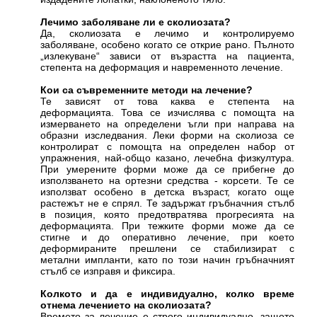
Лечимо заболяване ли е сколиозата?
Да, сколиозата е лечимо и контролируемо
заболяване, особено когато се открие рано. Пълното
„излекуване“ зависи от възрастта на пациента,
степента на деформация и навременното лечение.
Кои са съвременните методи на лечение?
Те зависят от това каква е степента на
деформацията. Това се изчислява с помощта на
измерването на определени ъгли при направа на
образни изследвания. Леки форми на сколиоза се
контролират с помощта на определен набор от
упражнения, най-общо казано, лечебна физкултура.
При умерените форми може да се прибегне до
използването на ортезни средства - корсети. Те се
използват особено в детска възраст, когато още
растежът не е спрял. Те задържат гръбначния стълб
в позиция, която предотвратява прогресията на
деформацията. При тежките форми може да се
стигне и до оперативно лечение, при което
деформираните прешлени се стабилизират с
метални импланти, като по този начин гръбначният
стълб се изправя и фиксира.
Колкото и да е индивидуално, колко време
отнема лечението на сколиозата?
Времето за лечение е строго индивидуално, защото