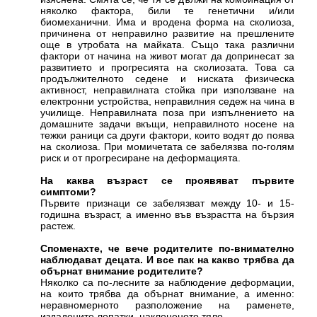
няколко фактора, били те генетични и/или
биомеханични. Има и вродена форма на сколиоза,
причинена от неправилно развитие на прешлените
още в утробата на майката. Също така различни
фактори от начина на живот могат да допринесат за
развитието и прогресията на сколиозата. Това са
продължителното седене и ниската физическа
активност, неправилната стойка при използване на
електронни устройства, неправилния седеж на чина в
училище. Неправилната поза при изпълнението на
домашните задачи вкъщи, неправилното носене на
тежки раници са други фактори, които водят до поява
на сколиоза. При момичетата се забелязва по-голям
риск и от прогресиране на деформацията.
На каква възраст се проявяват първите
симптоми?
Първите признаци се забелязват между 10- и 15-
годишна възраст, а именно във възрастта на бързия
растеж.
Споменахте, че вече родителите по-внимателно
наблюдават децата. И все пак на какво трябва да
обърнат внимание родителите?
Няколко са по-лесните за наблюдение деформации,
на които трябва да обърнат внимание, а именно:
неравномерното разположение на раменете,
издадените лопатки, наклоненото тяло.