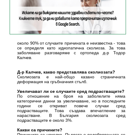
около 90% от случаите причината е неизвестна - това
се определя като идиопатична сколиоза. За това
заболяване разговаряме с ортопеда д-р Тодор
Калчев.
Д-р Калчев, какво представлява сколиозата?
Сколиозата е най-общо казано страничната
деформация на гръбначния стълб.
Увеличават ли се случаите сред подрастващите?
По отношение на броя на заболелите няма
категорични данни за увеличаване, но в последните
години се откриват повече случаи сред
подрастващите. Това създава впечатление за
нарастване. В България сколиозата сред
подрастващите е около 3%.
Какви са причините?
Причините са няколко. Първата е подобряващата се