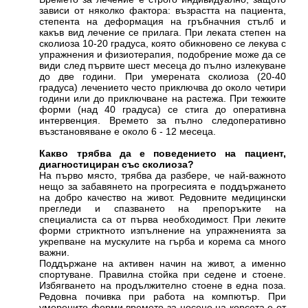
зависи от няколко фактора: възрастта на пациента,
степента на деформация на гръбначния стълб и
какъв вид лечение се прилага. При леката степен на
сколиоза 10-20 градуса, която обикновено се лекува с
упражнения и физиотерапия, подобрение може да се
види след първите шест месеца до пълно излекуване
до две години. При умерената сколиоза (20-40
градуса) лечението често приключва до около четири
години или до приключване на растежа. При тежките
форми (над 40 градуса) се стига до оперативна
интервенция. Времето за пълно следоперативно
възстановяване е около 6 - 12 месеца.
Какво трябва да е поведението на пациент,
диагностициран със сколиоза?
На първо място, трябва да разбере, че най-важното
нещо за забавянето на прогресията е поддържането
на добро качество на живот. Редовните медицински
прегледи и спазването на препоръките на
специалиста са от първа необходимост. При леките
форми стриктното изпълнение на упражненията за
укрепване на мускулите на гърба и корема са много
важни.
Поддържане на активен начин на живот, а именно
спортуване. Правилна стойка при седене и стоене.
Избягването на продължително стоене в една поза.
Редовна почивка при работа на компютър. При
умерените форми времето за носене на корсета е от