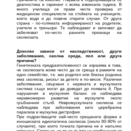
диагностика и скрининг с всяка изминала година. В
много училища се прави честа проверка от
медицински специалисти на стойката на учениците,
което води и до повече открити случаи. От друга
страна - по-голямата информираност на родители,
учители и треньори. Те наблюдават и започват да
забелязват по-често ранните признаци на
сколиозата.
Доколко зависи от наследственост, други
заболявания, околна среда, пол или друга
причина?
Генетичната предразположеност се изразява в това,
че сколиозата може често да се среща в рамките на
едно семейство, т.е. ако родител или близък роднина
има сколиоза, рискът за детето е по-висок. Различни
заболявания, свързани с нервната и мускулната
система също могат да доведат до появата й. При
нарушения в мускулния баланс се наблюдава
неравномерно развитие на мускулите около
гръбначния стълб. Невромускулната сколиоза се
наблюдава при заболявания като церебрална
парализа и мускулна дистрофия.
При подрастващите най-често срещаната форма е
юношеската идиопатична сколиоза (около 80-90% от
случаите), при която точната причина не е напълно
изяснена. Смята се, че тя се дължи на комбинация от