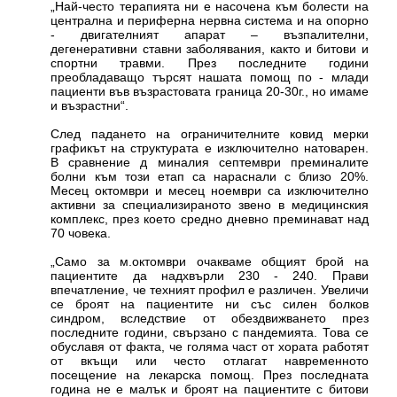
„Най-често терапията ни е насочена към болести на
централна и периферна нервна система и на опорно
- двигателният апарат – възпалителни,
дегенеративни ставни заболявания, както и битови и
спортни травми. През последните години
преобладаващо търсят нашата помощ по - млади
пациенти във възрастовата граница 20-30г., но имаме
и възрастни“.
След падането на ограничителните ковид мерки
графикът на структурата е изключително натоварен.
В сравнение д миналия септември преминалите
болни към този етап са нараснали с близо 20%.
Месец октомври и месец ноември са изключително
активни за специализираното звено в медицинския
комплекс, през което средно дневно преминават над
70 човека.
„Само за м.октомври очакваме общият брой на
пациентите да надхвърли 230 - 240. Прави
впечатление, че техният профил е различен. Увеличи
се броят на пациентите ни със силен болков
синдром, вследствие от обездвижването през
последните години, свързано с пандемията. Това се
обуславя от факта, че голяма част от хората работят
от вкъщи или често отлагат навременното
посещение на лекарска помощ. През последната
година не е малък и броят на пациентите с битови