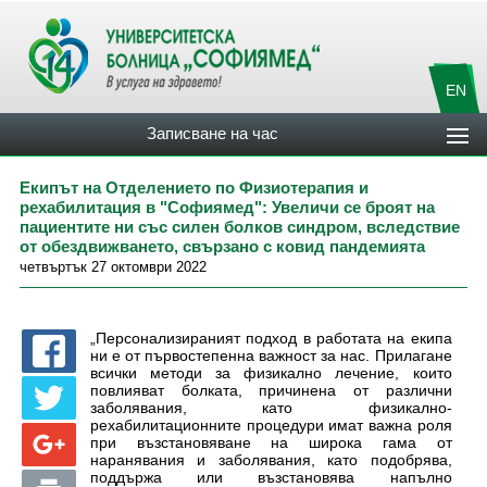
EN
Записване на час
Екипът на Отделението по Физиотерапия и
рехабилитация в "Софиямед": Увеличи се броят на
пациентите ни със силен болков синдром, вследствие
от обездвижването, свързано с ковид пандемията
четвъртък 27 октомври 2022
„Персонализираният подход в работата на екипа
ни е от първостепенна важност за нас. Прилагане
всички методи за физикално лечение, които
повлияват болката, причинена от различни
заболявания, като физикално-
рехабилитационните процедури имат важна роля
при възстановяване на широка гама от
наранявания и заболявания, като подобрява,
поддържа или възстановява напълно