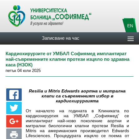
EN
Записване на час
Кардиохирурзите от УМБАЛ Софиямед имплантират
най-съвременните клапни протези изцяло по здравна
каса (НЗОК)
петък 04 юли 2025
Resilia и Mitris Edwards аортна и митрална
клапи са съвременният избор в
кардиохирургията
От началото на годината в Клиниката по
кардиохирургия на УМБАЛ „Софиямед“ се
имплантират най-ново поколение аортни и
митрални биологични клапни протези Resilia и
Mitris на американския производител Edwards
Lifesciences. Процедурата изцяло се поема от