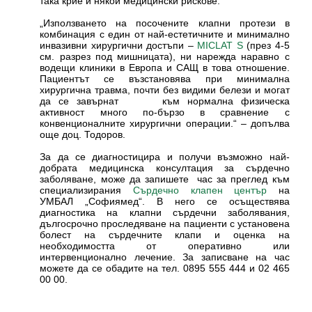
така крие и някои медицински рискове.
„Използването на посочените клапни протези в
комбинация с един от най-естетичните и минимално
инвазивни хирургични достъпи –
(през 4-5
MICLAT S
см. разрез под мишницата), ни нарежда наравно с
водещи клиники в Европа и САЩ в това отношение.
Пациентът се възстановява при минимална
хирургична травма, почти без видими белези и могат
да се завърнат към нормална физическа
активност много по-бързо в сравнение с
конвенционалните хирургични операции.“ – допълва
още доц. Тодоров.
За да се диагностицира и получи възможно най-
добрата медицинска консултация за сърдечно
заболяване, може да запишете час за преглед към
специализирания
на
Сърдечно клапен център
УМБАЛ „Софиямед“. В него се осъществява
диагностика на клапни сърдечни заболявания,
дългосрочно проследяване на пациенти с установена
болест на сърдечните клапи и оценка на
необходимостта от оперативно или
интервенционално лечение. За записване на час
можете да се обадите на тел. 0895 555 444 и 02 465
00 00.