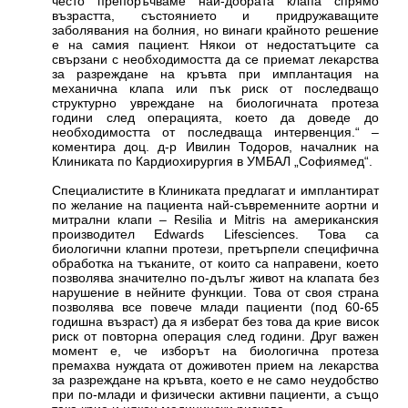
често препоръчваме най-добрата клапа спрямо
възрастта, състоянието и придружаващите
заболявания на болния, но винаги крайното решение
е на самия пациент. Някои от недостатъците са
свързани с необходимостта да се приемат лекарства
за разреждане на кръвта при имплантация на
механична клапа или пък риск от последващо
структурно увреждане на биологичната протеза
години след операцията, което да доведе до
необходимостта от последваща интервенция.“ –
коментира доц. д-р Ивилин Тодоров, началник на
Клиниката по Кардиохирургия в УМБАЛ „Софиямед“.
Специалистите в Клиниката предлагат и имплантират
по желание на пациента най-съвременните аортни и
митрални клапи – Resilia и Mitris на американския
производител Edwards Lifesciences. Това са
биологични клапни протези, претърпели специфична
обработка на тъканите, от които са направени, което
позволява значително по-дълъг живот на клапата без
нарушение в нейните функции. Това от своя страна
позволява все повече млади пациенти (под 60-65
годишна възраст) да я изберат без това да крие висок
риск от повторна операция след години. Друг важен
момент е, че изборът на биологична протеза
премахва нуждата от доживотен прием на лекарства
за разреждане на кръвта, което е не само неудобство
при по-млади и физически активни пациенти, а също