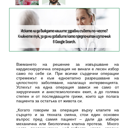
Вземането на решение за извършване на
кардиохирургична операция не винаги е лесен избор
само по себе си. При всички сърдечни операции
стремежът е към едноетапно разрешаване на
цялостното заболяване, налагащо интервенцията.
Успехът на една операция зависи не само от
хирургичния и анестезиологичен екип, а до голяма
степен и от последващите грижи, които ще полага
пациента за остатъка от живота си.
„Когато говорим за операция върху клапите на
сърцето и за тяхната смяна, стои един основен
въпрос пред самия пациент – дали да избере
механична или биологична клапна протеза. Много