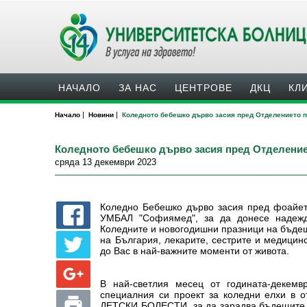
НАЧАЛО
ЗА НАС
ЦЕНТРОВЕ
ДКЦ
КЛ
|
|
Начало
Новини
Коледното бебешко дърво засия пред Отделението п
Коледното бебешко дърво засия пред Отделение
сряда 13 декември 2023
Коледно Бебешко дърво засия пред фоайет
УМБАЛ "Софиямед", за да донесе надежд
Коледните и новогодишни празници на бъдещ
на България, лекарите, сестрите и медицин
до Вас в най-важните моменти от живота.
В най-светлия месец от годината-декeм
специалния си проект за коледни елхи в
ДЕТСКИ БОЛЕСТИ, за да зарадва бъдещите и