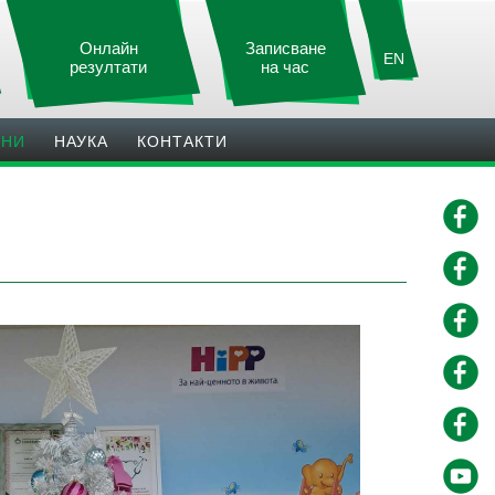
Онлайн
Записване
EN
резултати
на час
ИНИ
НАУКА
КОНТАКТИ