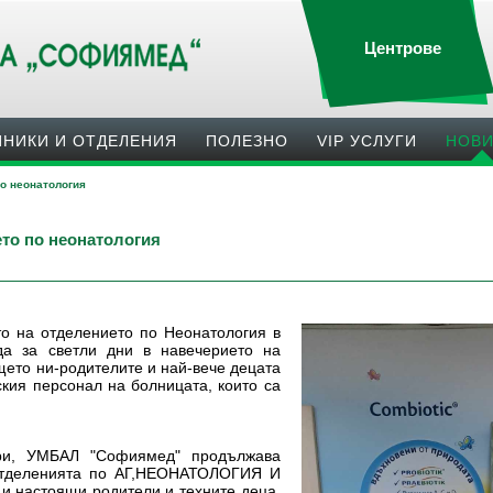
Центрове
ИНИКИ И ОТДЕЛЕНИЯ
ПОЛЕЗНO
VIP УСЛУГИ
НОВ
о неонатология
то по неонатология
о на отделението по Неонатология в
а за светли дни в навечерието на
ето ни-родителите и най-вече децата
ския персонал на болницата, които са
ври, УМБАЛ "Софиямед" продължава
 отделенията по АГ,НЕОНАТОЛОГИЯ И
 настоящи родители и техните деца,