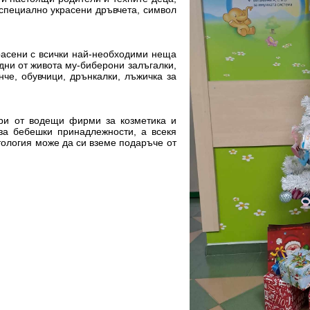
 специално украсени дръвчета, символ
расени с всички най-необходими неща
дни от живота му-биберони залъгалки,
че, обувчици, дрънкалки, лъжичка за
ори от водещи фирми за козметика и
 за бебешки принадлежности, а всекя
тология може да си вземе подаръче от