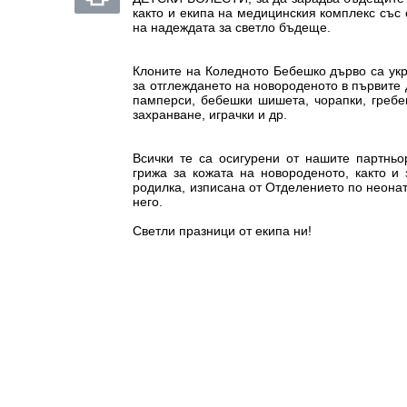
както и екипа на медицинския комплекс със
на надеждата за светло бъдеще.
Клоните на Коледното Бебешко дърво са ук
за отглеждането на новороденото в първите 
памперси, бебешки шишета, чорапки, гребен
захранване, играчки и др.
Всички те са осигурени от нашите партнь
грижа за кожата на новороденото, както и
родилка, изписана от Отделението по неона
него.
Светли празници от екипа ни!