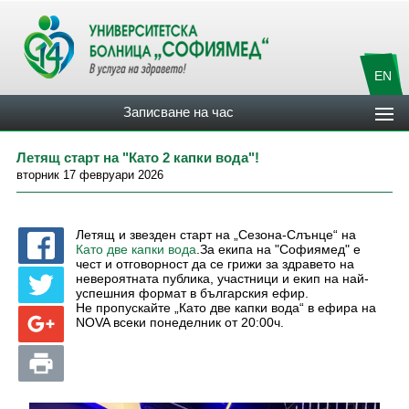
EN
Записване на час
Летящ старт на "Като 2 капки вода"!
вторник 17 февруари 2026
Летящ и звезден старт на „Сезона-Слънце“ на
Като две капки вода
.За екипа на "Софиямед" е
чест и отговорност да се грижи за здравето на
невероятната публика, участници и екип на най-
успешния формат в българския ефир.
Не пропускайте „Като две капки вода“ в ефира на
NOVA всеки понеделник от 20:00ч.