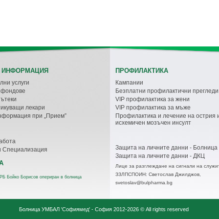
 ИНФОРМАЦИЯ
ПРОФИЛАКТИКА
лни услуги
Кампании
с фондове
Безплатни профилактични прегледи
пътеки
VIP профилактика за жени
икуващи лекари
VIP профилактика за мъже
нформация при „Прием”
Профилактика и лечение на острия 
исхемичен мозъчен инсулт
абота
Защита на личните данни - Болница
и Специализация
Защита на личните данни - ДКЦ
А
Лице за разглеждане на сигнали на служи
ЗЗЛПСПОИН: Светослав Джилджов,
РБ Бойко Борисов опериран в болница
svetoslav@bulpharma.bg
Болница УМБАЛ 'Софиямед' - София
2012-2026 © All rights reserved