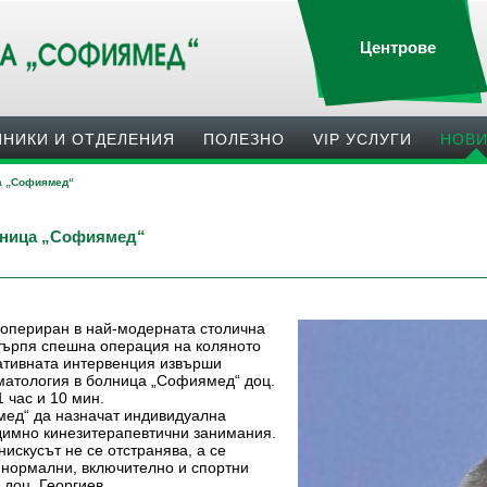
Центрове
ИНИКИ И ОТДЕЛЕНИЯ
ПОЛЕЗНO
VIP УСЛУГИ
НОВ
а „Софиямед“
лница „Софиямед“
 опериран в най-модерната столична
ърпя спешна операция на коляното
ативната интервенция извърши
матология в болница „Софиямед“ доц.
 час и 10 мин.
мед“ да назначат индивидуална
димно кинезитерапевтични занимания.
искусът не се отстранява, а се
 нормални, включително и спортни
 доц. Георгиев.