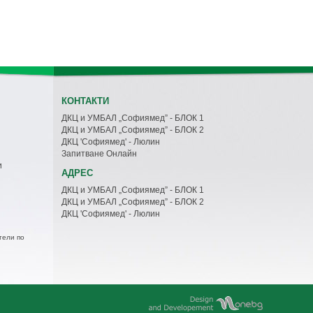
КОНТАКТИ
ДКЦ и УМБАЛ „Софиямед” - БЛОК 1
ДКЦ и УМБАЛ „Софиямед” - БЛОК 2
ДКЦ 'Софиямед' - Люлин
Запитване Онлайн
и
АДРЕС
ДКЦ и УМБАЛ „Софиямед” - БЛОК 1
ДКЦ и УМБАЛ „Софиямед” - БЛОК 2
ДКЦ 'Софиямед' - Люлин
тели по