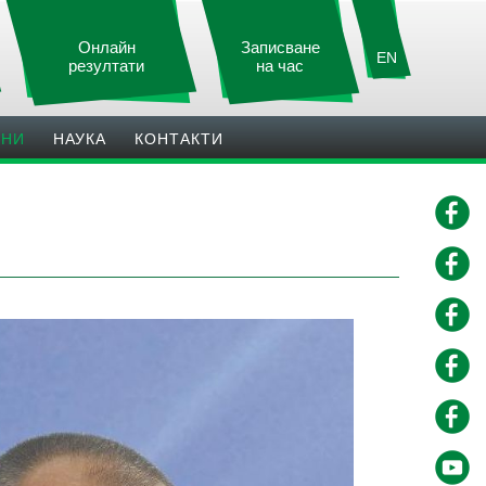
Онлайн
Записване
EN
резултати
на час
ИНИ
НАУКА
КОНТАКТИ