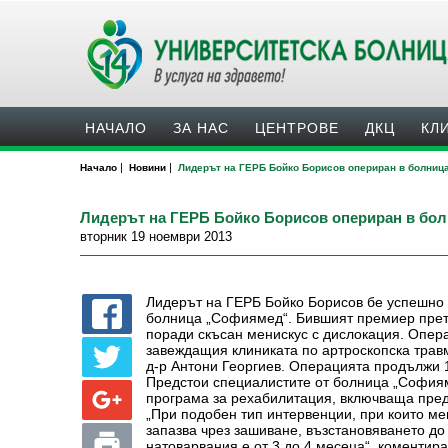
НАЧАЛО
ЗА НАС
ЦЕНТРОВЕ
ДКЦ
КЛ
|
|
Начало
Новини
Лидерът на ГЕРБ Бойко Борисов опериран в болниц
Лидерът на ГЕРБ Бойко Борисов опериран в бо
вторник 19 ноември 2013
Лидерът на ГЕРБ Бойко Борисов бе успешно
болница „Софиямед“. Бившият премиер прет
поради скъсан менискус с дислокация. Опер
завеждащия клиниката по артроскопска трав
д-р Антони Георгиев. Операцията продължи 1
Предстои специалистите от болница „София
програма за рехабилитация, включваща пре
„При подобен тип интервенции, при които мен
запазва чрез зашиване, възстановяването до
натоварвания е от 3 до 4 месеца“, коментира