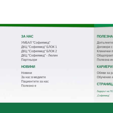
ЗА НАС
ПОЛЕЗНА
УМБАЛ "Софиямед"
Допълните
ДКЦ "Софиямед" БЛОК 1
Договори 
ДКЦ "Софиямед" БЛОК 2
Клинични 
ДКЦ "Софиямед" - Люлин
Общопракт
Партньори
Полезна и
НОВИНИ
КАРИЕРИ
Новини
Обяви за р
За нас в медиите
Обучение 
Пациентите за нас
СТРАНИЦ
Полезно е
Лидерът на ГЕ
„Софиямед“