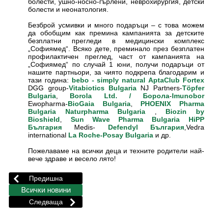
болести, ушно-носно-гърлени, неврохирургия, детски
болести и неонатология.
Безброй усмивки и много подаръци – с това можем
да обобщим как премина кампанията за детските
безплатни прегледи в медицински комплекс
„Софиямед“. Всяко дете, преминало през безплатен
профилактичен преглед, част от кампанията на
„Софиямед“ по случай 1 юни, получи подаръци от
нашите партньори, за чиято подкрепа благодарим и
тази година:
bebo - simply natural
AptaClub
Fortex
DGG group-
NJ Partners-
Vitabiotics Bulgaria
Töpfer
,
-
Bulgaria
Borola Ltd. / Борола
Imunobor
Ewopharma-
,
BioGaia Bulgaria
PHOENIX Pharma
,
Bulgaria
Naturpharma Bulgaria
Biozin by
,
Bioshield
Sun Wave Pharma Bulgaria
HiPP
Medis-
,Vedra
България
Defendyl България
international
и др.
La Roche-Posay Bulgaria
Пожелаваме на всички деца и техните родители най-
вече здравe и весело лято!