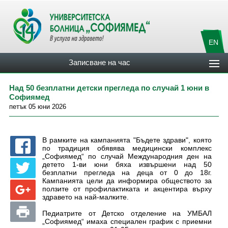
EN
Записване на час
Над 50 безплатни детски прегледа по случай 1 юни в
Софиямед
петък 05 юни 2026
В рамките на кампанията "Бъдете здрави", която
по традиция обявява медицински комплекс
„Софиямед“ по случай Международния ден на
детето 1-ви юни бяха извършени над 50
безплатни прегледа на деца от 0 до 18г.
Кампанията цели да информира обществото за
ползите от профилактиката и акцентира върху
здравето на най-малките.
Педиатрите от Детско отделение на УМБАЛ
„Софиямед“ имаха специален график с приемни