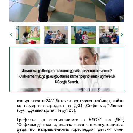
извършваха в 24/7 Детския неотложен кабинет, който
се намира в сградата на ДКЦ „Софиямед“-Люлин
(бул. „Джавахарлал Неру“ 23).
Графикът на специалистите в БЛОК1 на ДКЦ
"Софиямед" тази година включваше и консултации за
деца по направленията: ортопедия, детски очни