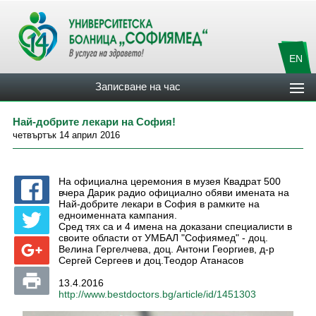
EN
Записване на час
Най-добрите лекари на София!
четвъртък 14 април 2016
На официална церемония в музея Квадрат 500
вчера Дарик радио официално обяви имената на
Най-добрите лекари в София в рамките на
едноименната кампания.
Сред тях са и 4 имена на доказани специалисти в
своите области от УМБАЛ "Софиямед" - доц.
Велина Гергелчева, доц. Антони Георгиев, д-р
Сергей Сергеев и доц.Теодор Атанасов
13.4.2016
http://www.bestdoctors.bg/article/id/1451303