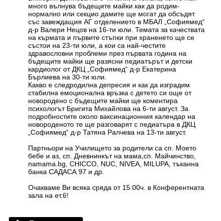
много вълнува бъдещите майки как да родим-
нормално или секцио дамите ще могат да обсъдят
със завеждащия АГ отделението в МБАЛ „Софиямед“
д-р Валери Нецов на 16-ти юли. Темата за качествата
на кърмата и първите стъпки при храненето ще се
състои на 23-ти юли, а кои са най-честите
здравословни проблеми през първата година на
бъдещите майки ще разясни педиатърът и детски
кардиолог от ДКЦ „Софиямед“ д-р Екатерина
Бърлиева на 30-ти юли.
Какво е следродилна депресия и как да изградим
стабилна емоционална връзка с детето си още от
новородено с бъдещите майки ще коментира
психологът Бригита Михайлова на 6-ти август. За
подробностите около ваксинационния календар на
новороденото те ще разговарят с педиатъра в ДКЦ
„Софиямед“ д-р Татяна Ралчева на 13-ти август.
Партньори на Училището за родители са сп. Моето
бебе и аз, сп. Дневнинкът на мама,сп. Майчинство,
namama.bg, CHICCO, NUC, NIVEA, MILUPA, тъканна
банка САДАСА 97 и др.
Очакваме Ви всяка сряда от 15:00ч. в Конферентната
зала на ет.6!