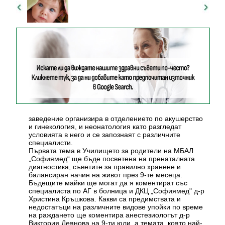
заведение организира в отделението по акушерство
и гинекология, и неонатология като разгледат
условията в него и се запознаят с различните
специалисти.
Първата тема в Училището за родители на МБАЛ
„Софиямед“ ще бъде посветена на пренаталната
диагностика, съветите за правилно хранене и
балансиран начин на живот през 9-те месеца.
Бъдещите майки ще могат да я коментират със
специалиста по АГ в болница и ДКЦ „Софиямед" д-р
Христина Кръшкова. Какви са предимствата и
недостатъци на различните видове упойки по време
на раждането ще коментира анестезиологът д-р
Виктория Деянова на 9-ти юли, а темата, която най-