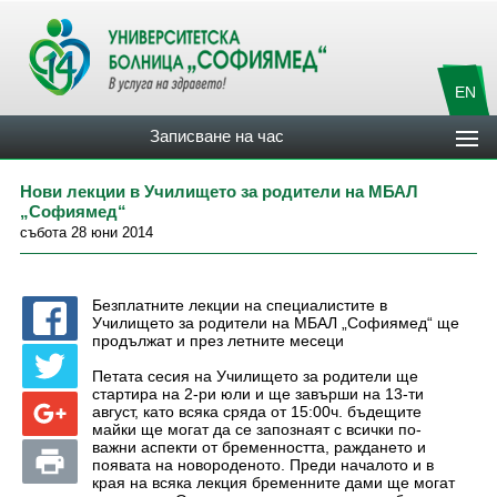
EN
Записване на час
Нови лекции в Училището за родители на МБАЛ
„Софиямед“
събота 28 юни 2014
Безплатните лекции на специалистите в
Училището за родители на МБАЛ „Софиямед“ ще
продължат и през летните месеци
Петата сесия на Училището за родители ще
стартира на 2-ри юли и ще завърши на 13-ти
август, като всяка сряда от 15:00ч. бъдещите
майки ще могат да се запознаят с всички по-
важни аспекти от бременността, раждането и
появата на новороденото. Преди началото и в
края на всяка лекция бременните дами ще могат